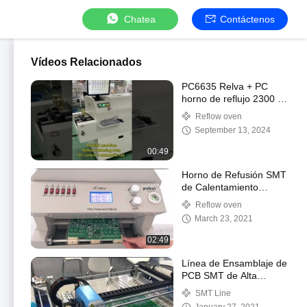
Chatea
Contáctenos
Vídeos Relacionados
PC6635 Relva + PC
horno de reflujo 2300 *
350mm 6 zonas
Reflow oven
máquina de soldadura
September 13, 2024
00:49
Horno de Refusión SMT
de Calentamiento
Infrarrojo Control
Reflow oven
Inteligente sin Plomo
March 23, 2021
02:49
Línea de Ensamblaje de
PCB SMT de Alta
Precisión con
SMT Line
Alimentador Vibratorio