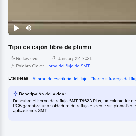
Tipo de cajón libre de plomo
Reflow oven
January 22, 2021
Palabra Clave:
Horno del flujo de SMT
Etiquetas:
#
horno de escritorio del flujo
#
horno infrarrojo del flu
Descripción del vídeo:
Descubra el horno de reflujo SMT T962A Plus, un calentador de 
PCB.garantiza una soldadura de reflujo eficiente sin plomoPerfe
aplicaciones SMT.