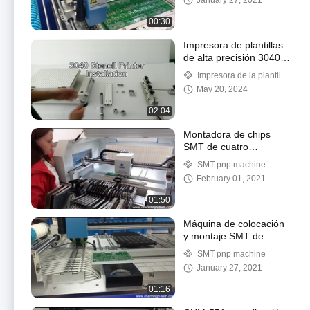
January 27, 2021
00:30
Impresora de plantillas
de alta precisión 3040
SMT Impresora de seda
Impresora de la plantilla
línea de producción
de SMT
May 20, 2024
SMT manual
02:04
Montadora de chips
SMT de cuatro
cabezales, tipo
SMT pnp machine
escritorio, control con
February 01, 2021
pantalla táctil
01:50
Máquina de colocación
y montaje SMT de
doble cara 3000cph con
SMT pnp machine
visión
January 27, 2021
01:16