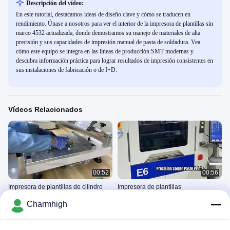
Descripción del vídeo:
En este tutorial, destacamos ideas de diseño clave y cómo se traducen en
rendimiento. Únase a nosotros para ver el interior de la impresora de plantillas sin
marco 4532 actualizada, donde demostramos su manejo de materiales de alta
precisión y sus capacidades de impresión manual de pasta de soldadura. Vea
cómo este equipo se integra en las líneas de producción SMT modernas y
descubra información práctica para lograr resultados de impresión consistentes en
sus instalaciones de fabricación o de I+D.
Vídeos Relacionados
00:52
00:56
Impresora de plantillas de cilindro
Impresora de plantillas
hidráulico 4532
completamente automática de alta
Charmhigh
precisión, impresora de pasta de
Impresora De La Plantilla De
Impresora De La Plantilla De
soldadura E6
SMT
SMT
April 03, 2026
March 23, 2026