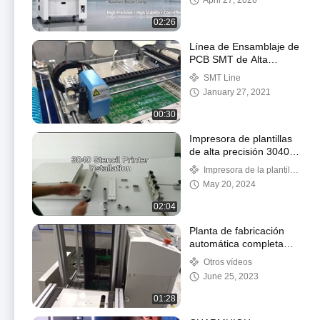
April 27, 2026
montaje mixto CHM-
551P
02:26
Línea de Ensamblaje de
PCB SMT de Alta
Precisión con
SMT Line
Alimentador Vibratorio
January 27, 2021
00:30
Impresora de plantillas
de alta precisión 3040
SMT Impresora de seda
Impresora de la plantilla
línea de producción
de SMT
May 20, 2024
SMT manual
02:04
Planta de fabricación
automática completa
del PWB en la fábrica
Otros vídeos
de Charmhigh
June 25, 2023
01:28