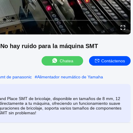
 No hay ruido para la máquina SMT
Chatea
Contáctenos
smt de panasonic
#
Alimentador neumático de Yamaha
and Place SMT de bricolaje, disponible en tamaños de 8 mm, 12
directamente a tu máquina, ofreciendo un funcionamiento suave
guraciones de bricolaje, soporta varios tamaños de componentes
SMT sin problemas!