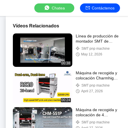
Chatea
Contáctenos
Vídeos Relacionados
Línea de producción de
montador SMT de
levitación magnética
SMT pnp machine
RS10
May 12, 2026
00:38
Máquina de recogida y
colocación Charmhigh
RS20 de doble brazo y
SMT pnp machine
doble carril 82000CPH
April 27, 2026
00:24
Máquina de recogida y
colocación de 4
cabezales con marco
SMT pnp machine
de hierro fundido,