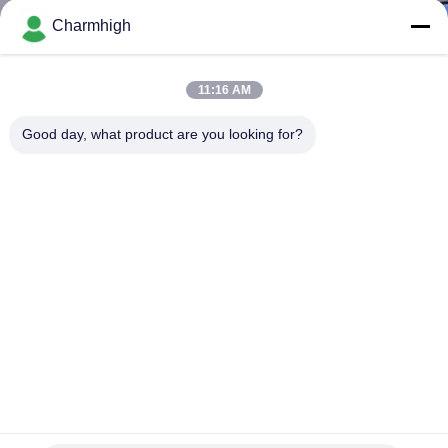
A
Charmhigh
LA
FÁBRICA
11:16 AM
Good day, what product are you looking for?
CONTROL
DE
CALIDAD
CONTACTA
CON
NOSOTROS
NOTICIAS
Máquina de impresión de pasta de soldadura con estampillas
SMT totalmente automática de alta precisión para
ensamblaje de PCB