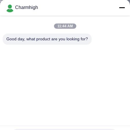
A
Charmhigh
LA
FÁBRICA
11:44 AM
Good day, what product are you looking for?
CONTROL
DE
CALIDAD
CONTACTA
CON
NOSOTROS
NOTICIAS
Tracción de motor doble lineal Charmhigh RS10 Suspensión
magnética SMT Máquina de recogida y colocación