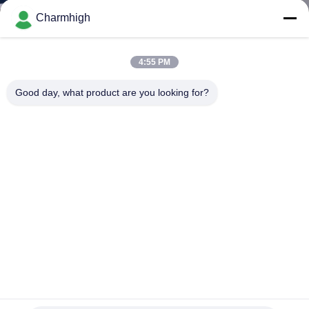
A
Charmhigh
LA
FÁBRICA
4:55 PM
Good day, what product are you looking for?
CONTROL
DE
CALIDAD
CONTACTA
CON
NOSOTROS
Horno de Reflujo CHM-PC6635 sin Plomo con Control de
NOTICIAS
PC, 6 Zonas de Temperatura y Área de Calentamiento de
2200*350mm para Soldadura SMT
Horno del flujo de SMT
2026-06-11