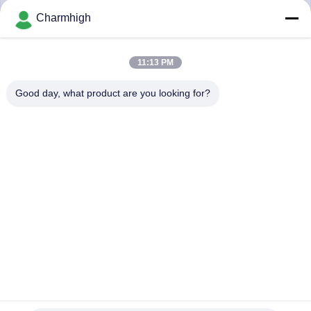
A
Charmhigh
LA
FÁBRICA
11:13 PM
Good day, what product are you looking for?
CONTROL
DE
CALIDAD
CONTACTA
CON
NOSOTROS
4 selección de escritorio del alimentador de los alimentadores
NOTICIAS
CHMT560P4 Yamaha de las cabezas 60 y montaje del PWB
de la máquina del lugar
Selección de SMT y máquina del lugar
2021-05-28