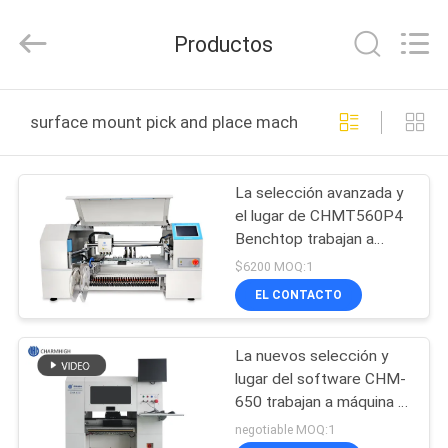
2016
-
2026
Productos
CHARMHIGH
TECHNOLOGY
LIMITED.
All
Rights
HOGAR
Reserved.
surface mount pick and place machine fabricación en lí
PRODUCTOS
La selección avanzada y
el lugar de CHMT560P4
LOS
Benchtop trabajan a
VÍDEOS
máquina 60
$6200 MOQ:1
alimentadores 4 cabezas
EL CONTACTO
SOBRE
La nuevos selección y
NOSOTROS
lugar del software CHM-
650 trabajan a máquina 4
VISITA
cabezas 50
negotiable MOQ:1