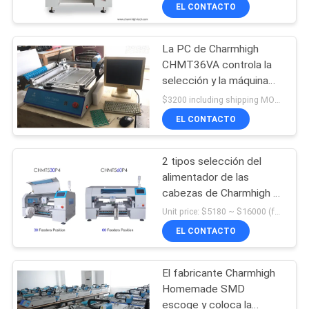
alimentadores + carril del
A
EL CONTACTO
PWB
LA
La PC de Charmhigh
FÁBRICA
CHMT36VA controla la
selección y la máquina
CONTROL
del lugar, 2
$3200 including shipping MOQ:1
COMPENSACIÓN QFN de
DE
EL CONTACTO
SMT de las cámaras
CALIDAD
0402
2 tipos selección del
alimentador de las
CONTACTA
cabezas de Charmhigh 4
y máquina del lugar
CON
Unit price: $5180 ~ $16000 (feeders need to buy separately) MOQ:1
CHMT530P4 +
EL CONTACTO
NOSOTROS
CHMT560P4
El fabricante Charmhigh
NOTICIAS
Homemade SMD
escoge y coloca la