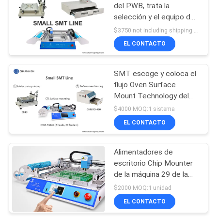
del PWB, trata la
selección y el equipo del
lugar por lotes,
$3750 not including shipping MOQ:1 sistema
tecnología superficial de
EL CONTACTO
SMT de la producción
del soporte
SMT escoge y coloca el
flujo Oven Surface
Mount Technology del
equipo 2500w
$4000 MOQ:1 sistema
EL CONTACTO
Alimentadores de
escritorio Chip Mounter
de la máquina 29 de la
selección y del lugar de
$2000 MOQ:1 unidad
CHMT36 SMT SMD LED
EL CONTACTO