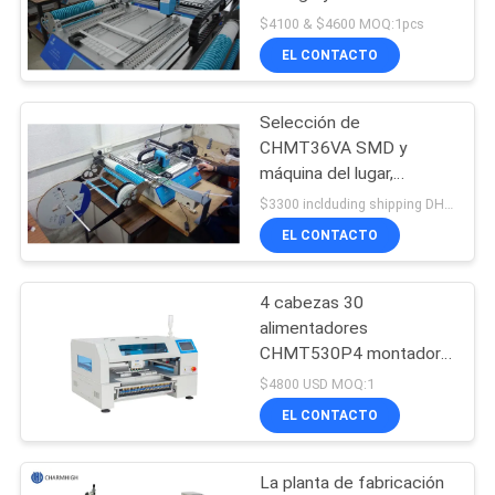
máquina para LED,
SHOPPING
$4100 & $4600 MOQ:1pcs
dispositivo superficial del
EL CONTACTO
ON
soporte de SMD
LINE
Selección de
CHMT36VA SMD y
MAPA
máquina del lugar,
alimentador de la
DEL
$3300 inclduding shipping DHL MOQ:1pcs
vibración del equipo de la
EL CONTACTO
SITIO
colocación de Smt de la
sobremesa
4 cabezas 30
POLÍTICA
alimentadores
DE
CHMT530P4 montador
de chips con Yamaha
$4800 USD MOQ:1
PRIVACIDAD
alimentador SMD
EL CONTACTO
recoger y colocar la
máquina
La planta de fabricación