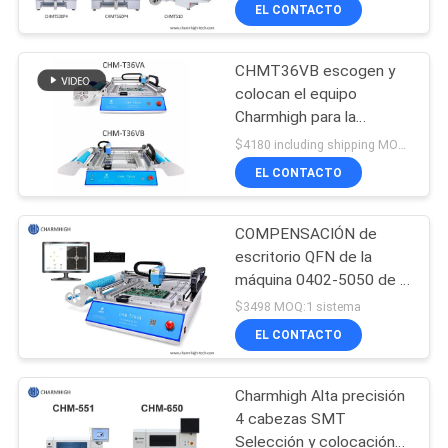
pequeño PWB que hace
A
EL CONTACTO
juego la máquina
LA
CHMT36VB escogen y
FÁBRICA
23
colocan el equipo
Charmhigh para la
Impresora de la
CONTROL
asamblea del PWB
$4180 including shipping MOQ:1
plantilla
DE
EL CONTACTO
CALIDAD
COMPENSACIÓN de
escritorio QFN de la
CONTACTA
máquina 0402-5050 de la
34
selección y del lugar de
CON
$3498 MOQ:1 sistema
Charmhigh CHMT36VA
Horno del flujo de
EL CONTACTO
NOSOTROS
SMT
Charmhigh Alta precisión
NOTICIAS
4 cabezas SMT
Selección y colocación