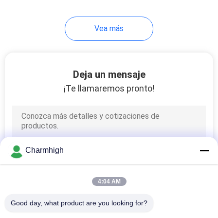
10
Vea más
Accesorios de SMT
Deja un mensaje
¡Te llamaremos pronto!
6
máquina que suelda
Charmhigh
de la onda
4:04 AM
Good day, what product are you looking for?