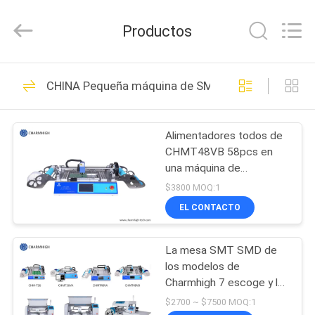
2016
-
2026
Productos
CHARMHIGH
TECHNOLOGY
LIMITED.
All
Rights
HOGAR
74
Reserved.
CHINA Pequeña máquina de SMT
Selección de SMT y
PRODUCTOS
máquina del lugar
Alimentadores todos de
CHMT48VB 58pcs en
LOS
una máquina de
VÍDEOS
escritorio de SMT de la
$3800 MOQ:1
máquina de la selección y
EL CONTACTO
del lugar de Charmhigh
37
SOBRE
de la máquina pequeña
Cadena de
La mesa SMT SMD de
NOSOTROS
los modelos de
producción de SMT
Charmhigh 7 escoge y la
VISITA
máquina del lugar,
$2700 ~ $7500 MOQ:1