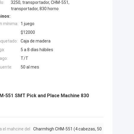
o:
3250, transportador, CHM-551,
transportador, 830 horno
inos:
n mínima:
1 juego
$12000
aquetado:
Caja de madera
ga:
5 a 8 días hábiles
ago:
T/T
fuente:
50 al mes
HM-551 SMT Pick and Place Machine 830
a el mahcine del
Charmhigh CHM-551 (4 cabezas, 50