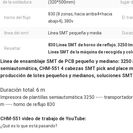
de la soldadura:
(320*500mm)
lugar d
830 (8 zonas, hacia arriba4+hacia
horno del flujo:
El tr
abajo4), 380v
línea del smt:
Línea SMT pequeña y media
Durac
830 Línea SMT de horno de reflujo
,
3250 Im
Resaltar:
Linea SMT de la máquina de recogida y co
Línea de ensamblaje SMT de PCB pequeño y mediano: 3250 
semiautomática, CHM-551 4 cabezas SMT pick and place ma
producción de lotes pequeños y medianos, soluciones SM
Duración total: 6 m
Impresora de plantillas semiautomática 3250 ---- transportador
m ---- horno de reflujo 830
CHM-551 video de trabajo de YouTube:
¿Qué es lo que está pasando?