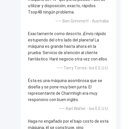
utilizar y disposición, exacto, rápidos.
Tsop48 ningún problema.
—— Ben Grimmett - Australia
Exactamente como descrito. ¡Envío rápido
estupendo del otro lado del planeta! La
máquina es grande hasta ahora en la
prueba. Servicio de atención al cliente
fantástico. Haré negocio otra vez con ellos.
—— Terry Torres- los E.E.U.U.
Ésta es una máquina asombrosa que se
diseña y se pone muy bien junta. El
representante de Charmhigh era muy
responsivo con buen inglés.
—— Karl Walter - los E.E.U.U.
Haga no engañado por el bajo costo de esta
máquina, él se construye, vino