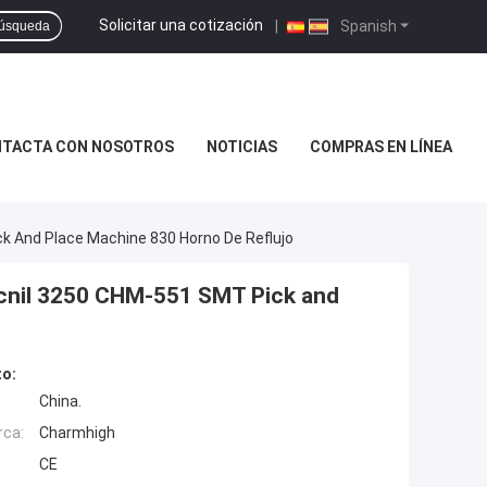
Solicitar una cotización
|
Spanish
úsqueda
TACTA CON NOSOTROS
NOTICIAS
COMPRAS EN LÍNEA
 And Place Machine 830 Horno De Reflujo
ecnil 3250 CHM-551 SMT Pick and
to:
China.
rca:
Charmhigh
CE