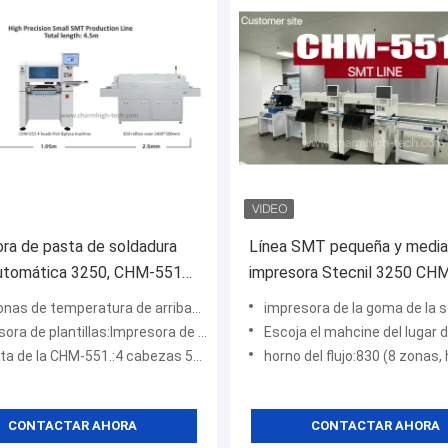
ra de pasta de soldadura
Línea SMT pequeña y media
utomática 3250, CHM-551
impresora Stecnil 3250 CH
 de selección de lugar,
SMT Pick and Place Machin
mperatura de arriba4+bajo4 horno de reflujo, área de calefacción de 1400x300 mm
impresora de la goma de la soldadura:tamaño de mesa de trabajo
e reflujo 830
Horno de reflujo
plantillas:Impresora de plantillas semiautomática de alta precisión 3250
Escoja el mahcine del lugar de n:Charmhigh CHM-551 (4 cabezas, 50 ranu
-551.:4 cabezas 50 alimentadores transportador automático con boquilla de cambio automático
horno del flujo:830 (8 zonas, hacia arriba4+haci
CONTACTAR AHORA
CONTACTAR AHORA