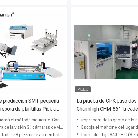
de producción SMT pequeña
La prueba de CPK pasó dos
resora de plantillas Pick and
Charmhigh CHM-861 la cade
achine Oven de reflujo 420
producción completa de S
l método siguiente::Control externo de PC con sistema de ventanas
impresora de la goma de la soldadura:GD450 aut
IPC9850 26000cph
a visión:Sí, cámaras de visión hacia arriba y hacia abajo
Escoja el mahcine del lugar de n:Charmhigh 86
dor:58 piezas de alimentador + 2 cabezas
horno del flujo:840-LF-C (8 zonas,