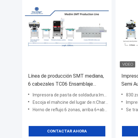
Línea de producción SMT mediana,
Impreso
6 cabezales TC06 Ensamblaje
Semi A
completo de PCB Fabricación de
Máquina
Impresora de pasta de soldadura:Impresora de plantilla semiautomática 3250
830:zonas de te
PCBA
horno d
Escoja el mahcine del lugar de n:Charmhigh TC06 (6 cabezas)
Impresora de 
Horno de reflujo:6 zonas, arriba 6+abajo6
Se trata de la CHM
CONTACTAR AHORA