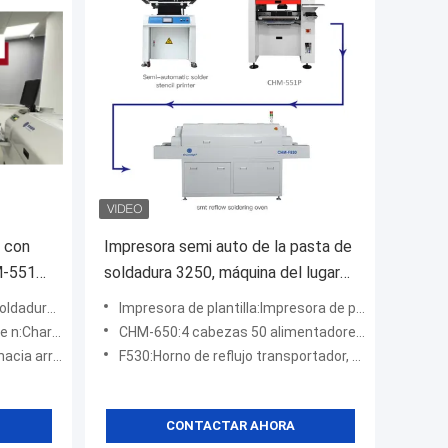
 con
Impresora semi auto de la pasta de
M-551
soldadura 3250, máquina del lugar
e 830
de la selección de CHM-551P SMT
 3250 (320*500mm)
Impresora de plantilla:Impresora de plantillas semiautomática de alta precisión 3250
ras de alimentación)
CHM-650:4 cabezas 50 alimentadores transportador automático con boquilla de cambio automático
a abajo4), 380v
F530:Horno de reflujo transportador, 5 zonas de temperatura
CONTACTAR AHORA