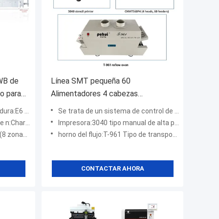
PWB de
Línea SMT pequeña 60
to para
Alimentadores 4 cabezas
ica
CHMT560P4 Máquina SMT P&P /
te automático
Se trata de un sistema de control de las emisiones de gases de escape.:60 Alimentadores 4 cabezas
horno de reflujo T961 / impresora
gh TS10,TM08
Impresora:3040 tipo manual de alta precisión
de pasta de soldadura 3040
ba8+abajo8)
horno del flujo:T-961 Tipo de transportador
CONTACTAR AHORA