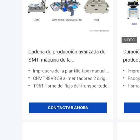
Cadena de producción avanzada de
Duració
SMT, máquina de la
produc
impresora/CHMT48VB Pnp de
precisi
Impresora de la plantilla:tipo manual de la impresora de la alta precisión 3040
Impresora de
3040 plantillas/horno T961 del flujo
pines
CHMT48VB:58 alimentadores 2 dirigen + sistema de la visión
Escoja el mahci
T961:Horno del flujo del transportador, 6 zonas
Horno 
CONTACTAR AHORA