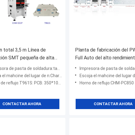
n total 3,5 m Línea de
Planta de fabricación del 
ción SMT pequeña de alta
Full Auto del alto rendimien
ón 0201, BGA, IC de 144
la fabricación de la electrón
 pasta de soldadura:tamaño de mesa de trabajo 3250 (320*500mm)
Impresora de pasta de soldadura:E6 completamen
ne del lugar de n:Charmhigh CHM-551P (4 cabezales, 50 ranuras de alimentación)
Escoja el mahcine del lugar de n:Charmhi
de reflujo:T961S: PCB: 350*1000 mm
Horno de reflujo:CHM-PC850 (8 zonas, arri
CONTACTAR AHORA
CONTACTAR AHORA