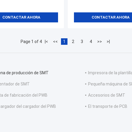
CONTACTAR AHORA
CONTACTAR AHORA
Page 1 of 4
|<
<<
1
2
3
4
>>
>|
na de producción de SMT
Impresora de la plantill
entador de SMT
Pequeña máquina de 
ta de fabricación del PWB
Accesorios de SMT
argador del cargador del PWB
El transporte de PCB