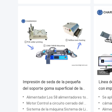
Impresión de seda de la pequeña
Línea 
del soporte goma superficial de la
con imp
soldadura, CHMT48VB Chip
Place M
Alimentador:Los 58 alimentadores totales (a la izquierda e a la derecha), pusieron más cintas
Se aplicará e
Mounter, cadena de producción de
Motor:Control a circuito cerrado del motor de AXIS con el encolder
cámara de l
SMT de la calefacción del PWB
Sistema de la máquina:Sistema de Linux integrado
Alimenta