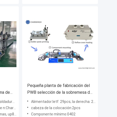
Pequeña planta de fabricación del
na de
PWB selección de la sobremesa de
MT
Chmt48vb y horno del flujo del lugar
omático lleno
Alimentador:letf: 29pcs; la derecha: 29pcs, 58pcs total
T961
1 (8 cabezas)
cabeza de la colocación:2pcs
 up8+down8)
Componente mínimo:0402