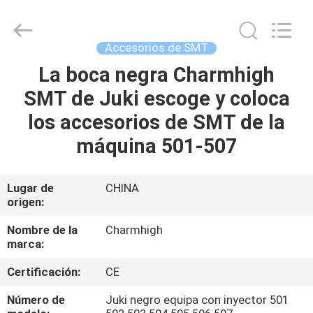
2016
-
2026
CHARMHIGH
TECHNOLOGY
Accesorios de SMT
LIMITED.
All
Rights
La boca negra Charmhigh
HOGAR
Reserved.
SMT de Juki escoge y coloca
PRODUCTOS
los accesorios de SMT de la
máquina 501-507
LOS
VÍDEOS
Lugar de
CHINA
origen:
SOBRE
Nombre de la
Charmhigh
marca:
NOSOTROS
Certificación:
CE
VISITA
Número de
Juki negro equipa con inyector 501