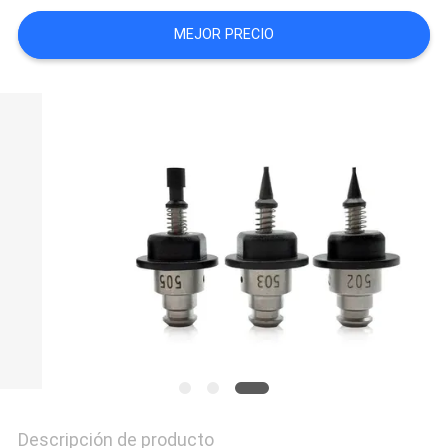
SHOPPING
MEJOR PRECIO
ON
LINE
MAPA
DEL
SITIO
POLÍTICA
DE
PRIVACIDAD
Descripción de producto