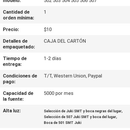
modelo:
502 503 504 505 506 507
A
Cantidad de
1
LA
orden mínima:
FÁBRICA
Precio:
$10
CONTROL
Detalles de
CAJA DEL CARTÓN
empaquetado:
DE
Tiempo de
1-2 días
CALIDAD
entrega:
Condiciones de
T/T, Western Union, Paypal
CONTACTA
pago:
CON
Capacidad de
5000 por mes
NOSOTROS
la fuente:
Alta luz:
,
Selección de Juki SMT y boca negras del lugar
,
NOTICIAS
Selección de 507 Juki SMT y boca del lugar
Boca de 501 SMT Juki