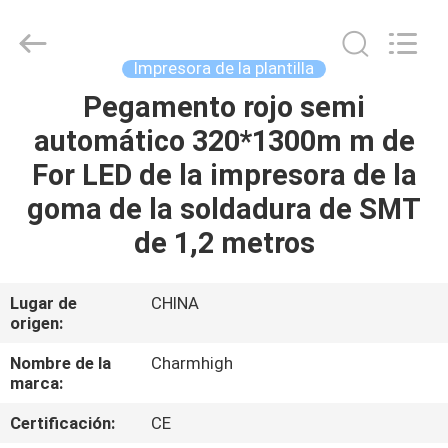
2016
-
2026
CHARMHIGH
TECHNOLOGY
Impresora de la plantilla
LIMITED.
All
Rights
Pegamento rojo semi
HOGAR
Reserved.
automático 320*1300m m de
PRODUCTOS
For LED de la impresora de la
goma de la soldadura de SMT
LOS
de 1,2 metros
VÍDEOS
Lugar de
CHINA
origen:
SOBRE
NOSOTROS
Nombre de la
Charmhigh
marca:
VISITA
Certificación:
CE