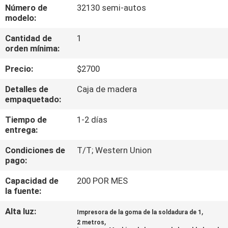
A
Número de
32130 semi-autos
modelo:
LA
Cantidad de
1
FÁBRICA
orden mínima:
Precio:
$2700
CONTROL
DE
Detalles de
Caja de madera
empaquetado:
CALIDAD
Tiempo de
1-2 días
entrega:
CONTACTA
Condiciones de
T/T; Western Union
CON
pago:
NOSOTROS
Capacidad de
200 POR MES
la fuente:
NOTICIAS
Alta luz:
,
Impresora de la goma de la soldadura de 1
,
2 metros