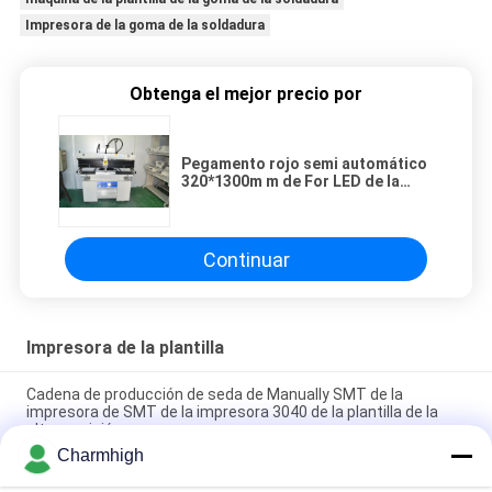
Impresora de la goma de la soldadura
Obtenga el mejor precio por
Pegamento rojo semi automático
320*1300m m de For LED de la
impresora de la goma de la
soldadura de SMT de 1,2 metros
Continuar
Impresora de la plantilla
Cadena de producción de seda de Manually SMT de la
impresora de SMT de la impresora 3040 de la plantilla de la
alta precisión
Charmhigh
Impresora semi auto 3250, impresora de la pantalla 320*500m
m de la goma de la soldadura