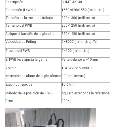
Descripción
CHMT-32130
Dimensión (L×W×H)
1650×620×1550 (milímetro)
Tamaño de la mesa de trabajo
320×1300 (milímetro)
Tamaño del PWB
250×1250 (milímetro)
Aplique el tamaño de la plantilla
550×1480 (milímetro)
Velocidad de Priting
0~8000 (milímetro) /Min
Grueso del PWB
0~100 (milímetro)
El PWB leve ajusta la gama
Parte delantera +10mm
Voltaje
1PAC220V 50/60HZ
Impresión de altura de la plataforma
880 (milímetro)
exactitud repetida
±0.01mm
Método de la posición del PWB
Agujero exterior de la referencia
Peso
380Kg