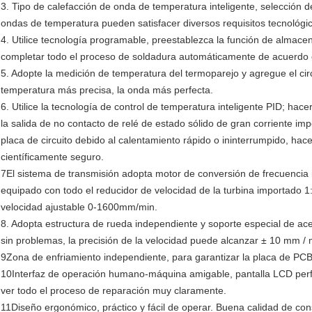
3. Tipo de calefacción de onda de temperatura inteligente, selección
ondas de temperatura pueden satisfacer diversos requisitos tecnológi
4. Utilice tecnología programable, preestablezca la función de alma
completar todo el proceso de soldadura automáticamente de acuerdo 
5. Adopte la medición de temperatura del termoparejo y agregue el ci
temperatura más precisa, la onda más perfecta.
6. Utilice la tecnología de control de temperatura inteligente PID; hac
la salida de no contacto de relé de estado sólido de gran corriente im
placa de circuito debido al calentamiento rápido o ininterrumpido, ha
científicamente seguro.
7El sistema de transmisión adopta motor de conversión de frecuencia i
equipado con todo el reducidor de velocidad de la turbina importado 
velocidad ajustable 0-1600mm/min.
8. Adopta estructura de rueda independiente y soporte especial de acer
sin problemas, la precisión de la velocidad puede alcanzar ± 10 mm / 
9Zona de enfriamiento independiente, para garantizar la placa de PC
10Interfaz de operación humano-máquina amigable, pantalla LCD perf
ver todo el proceso de reparación muy claramente.
11Diseño ergonómico, práctico y fácil de operar. Buena calidad de con