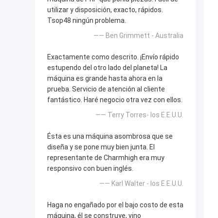
utilizar y disposición, exacto, rápidos.
Tsop48 ningún problema.
—— Ben Grimmett - Australia
Exactamente como descrito. ¡Envío rápido
estupendo del otro lado del planeta! La
máquina es grande hasta ahora en la
prueba. Servicio de atención al cliente
fantástico. Haré negocio otra vez con ellos.
—— Terry Torres- los E.E.U.U.
Ésta es una máquina asombrosa que se
diseña y se pone muy bien junta. El
representante de Charmhigh era muy
responsivo con buen inglés.
—— Karl Walter - los E.E.U.U.
Haga no engañado por el bajo costo de esta
máquina, él se construye, vino