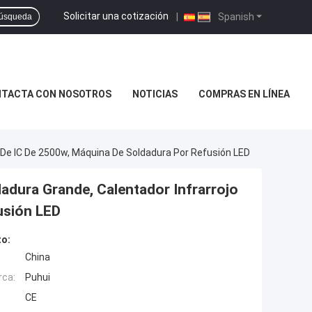
Solicitar una cotización
|
Spanish
úsqueda
TACTA CON NOSOTROS
NOTICIAS
COMPRAS EN LÍNEA
 De IC De 2500w, Máquina De Soldadura Por Refusión LED
dura Grande, Calentador Infrarrojo
usión LED
to:
China
rca:
Puhui
CE