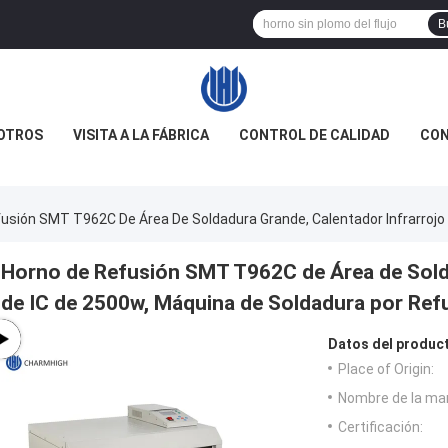
B
OTROS
VISITA A LA FÁBRICA
CONTROL DE CALIDAD
CON
usión SMT T962C De Área De Soldadura Grande, Calentador Infrarrojo
Horno de Refusión SMT T962C de Área de Solda
de IC de 2500w, Máquina de Soldadura por Ref
Datos del produc
Place of Origin:
Nombre de la ma
Certificación: