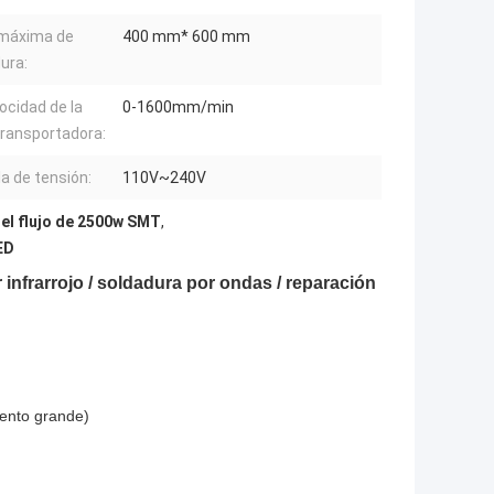
 máxima de
400 mm* 600 mm
ura:
locidad de la
0-1600mm/min
transportadora:
la de tensión:
110V~240V
el flujo de 2500w SMT
,
ED
nfrarrojo / soldadura por ondas / reparación
ento grande)