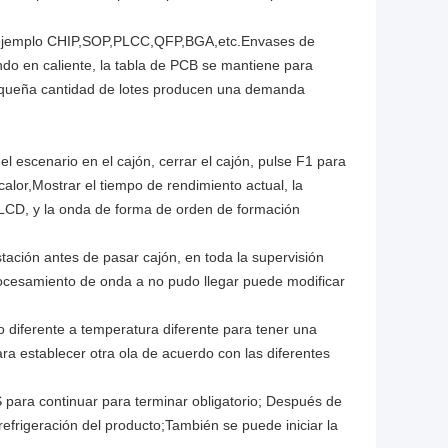
or ejemplo CHIP,SOP,PLCC,QFP,BGA,etc.Envases de
endo en caliente, la tabla de PCB se mantiene para
pequeña cantidad de lotes producen una demanda
l escenario en el cajón, cerrar el cajón, pulse F1 para
alor,Mostrar el tiempo de rendimiento actual, la
 LCD, y la onda de forma de orden de formación
tación antes de pasar cajón, en toda la supervisión
procesamiento de onda a no pudo llegar puede modificar
ño diferente a temperatura diferente para tener una
ra establecer otra ola de acuerdo con las diferentes
 para continuar para terminar obligatorio; Después de
efrigeración del producto;También se puede iniciar la