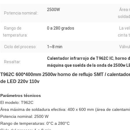
2500W
Área
Potencia nominal::
soldad
Rango de
0 a 280 grados
La ve
temperatura:
cinta 
Ciclo del proceso:
1~8 min
Válvu
Calentador infrarrojo de T962C IC
,
horno d
Resaltar:
máquina que suelda de la onda de 2500w L
T962C 600*400mm 2500w horno de reflujo SMT / calentador i
de LED 220v 110v
Parámetros técnicos
El modelo: T962C
Área máxima de soldadura efectiva: 400 x 600 mm (área de calentami
Potencia nominal: 2500 W
Rango de temperaturas: 0°C a 280°C