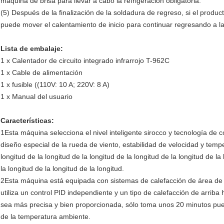
máquina de brisa para llevar a cabo la refrigeración obligatoria.
(5) Después de la finalización de la soldadura de regreso, si el produ
puede mover el calentamiento de inicio para continuar regresando a l
Lista de embalaje:
1 x Calentador de circuito integrado infrarrojo T-962C
1 x Cable de alimentación
1 x fusible ((110V: 10 A; 220V: 8 A)
1 x Manual del usuario
Características:
1Esta máquina selecciona el nivel inteligente sirocco y tecnología de c
diseño especial de la rueda de viento, estabilidad de velocidad y temp
longitud de la longitud de la longitud de la longitud de la longitud de la
la longitud de la longitud de la longitud.
2Esta máquina está equipada con sistemas de calefacción de área de
utiliza un control PID independiente y un tipo de calefacción de arriba
sea más precisa y bien proporcionada, sólo toma unos 20 minutos pued
de la temperatura ambiente.