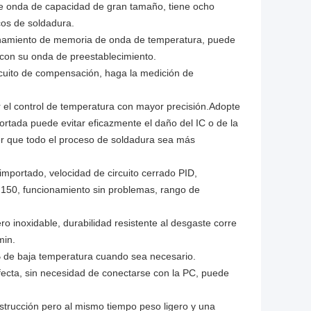
 de onda de capacidad de gran tamaño, tiene ocho
cos de soldadura.
cenamiento de memoria de onda de temperatura, puede
con su onda de preestablecimiento.
rcuito de compensación, haga la medición de
er el control de temperatura con mayor precisión.Adopte
portada puede evitar eficazmente el daño del IC o de la
cer que todo el proceso de soldadura sea más
mportado, velocidad de circuito cerrado PID,
1:150, funcionamiento sin problemas, rango de
o inoxidable, durabilidad resistente al desgaste corre
min.
B de baja temperatura cuando sea necesario.
ecta, sin necesidad de conectarse con la PC, puede
strucción pero al mismo tiempo peso ligero y una