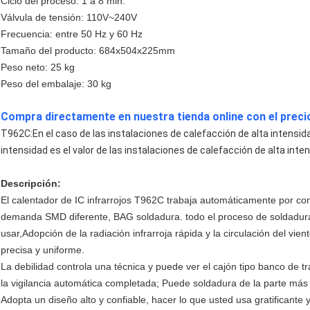
Ciclo del proceso: 1 a 8 min.
Válvula de tensión: 110V~240V
Frecuencia: entre 50 Hz y 60 Hz
Tamaño del producto: 684x504x225mm
Peso neto: 25 kg
Peso del embalaje: 30 kg
Compra directamente en nuestra tienda online con el preci
T962C:
En el caso de las instalaciones de calefacción de alta intensida
intensidad es el valor de las instalaciones de calefacción de alta inte
Descripción:
El calentador de IC infrarrojos T962C trabaja automáticamente por co
demanda SMD diferente, BAG soldadura. todo el proceso de soldadura
usar,Adopción de la radiación infrarroja rápida y la circulación del vie
precisa y uniforme.
La debilidad controla una técnica y puede ver el cajón tipo banco de 
la vigilancia automática completada; Puede soldadura de la parte más
Adopta un diseño alto y confiable, hacer lo que usted usa gratificante 