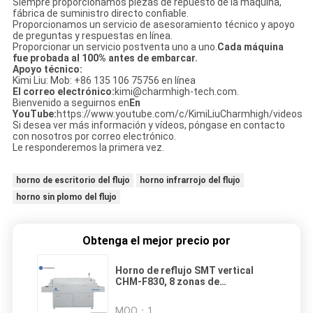
Siempre proporcionamos piezas de repuesto de la máquina,
fábrica de suministro directo confiable.
Proporcionamos un servicio de asesoramiento técnico y apoyo
de preguntas y respuestas en línea.
Proporcionar un servicio postventa uno a uno.
Cada máquina
fue probada al 100% antes de embarcar.
Apoyo técnico:
Kimi Liu: Mob: +86 135 106 75756 en línea
El correo electrónico:
kimi@charmhigh-tech.com.
Bienvenido a seguirnos en
En
YouTube:
https://www.youtube.com/c/KimiLiuCharmhigh/videos
Si desea ver más información y vídeos, póngase en contacto
con nosotros por correo electrónico.
Le responderemos la primera vez.
horno de escritorio del flujo
horno infrarrojo del flujo
horno sin plomo del flujo
Obtenga el mejor precio por
Horno de reflujo SMT vertical
CHM-F830, 8 zonas de
temperatura, 1400*300mm,
máquina de soldadura por aire
MOQ：
1