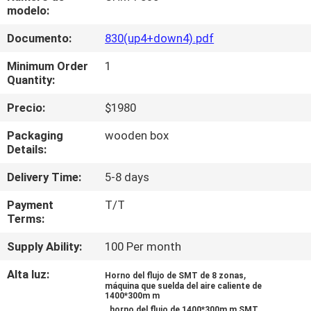
A
modelo:
LA
Documento:
830(up4+down4).pdf
FÁBRICA
Minimum Order
1
Quantity:
CONTROL
Precio:
$1980
DE
Packaging
wooden box
CALIDAD
Details:
Delivery Time:
5-8 days
CONTACTA
Payment
T/T
CON
Terms:
NOSOTROS
Supply Ability:
100 Per month
Alta luz:
,
Horno del flujo de SMT de 8 zonas
NOTICIAS
máquina que suelda del aire caliente de
1400*300m m
,
horno del flujo de 1400*300m m SMT