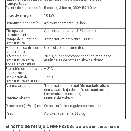
transportador
Fuente de alimentación
5 cables, 3 fases, 380V 50/60Hz
Inicio de energía
10 kW
Consumo de energía
Aproximadamente 2,5 kW
Tiempo de
Aproximadamente 15-20 minutos
calentamiento
Rango de ajuste de
Temperatura ambiente - 380°C
temperatura
Método de control de la
Control por instrumentos
temperatura
Diferencia de
70 °C, puede corresponder a los más altos
temperatura entre
estándares de proceso libre de plomo.
zonas adyacentes
Precisión del control de
± 2°C
la temperatura
Desviación de
± 2°C
temperatura en el PCB
Alarma anormal
Temperatura anormal (demasiado alta o
demasiado baja después de mantener la
temperatura constante)
Camino abierto
Manual de trabajo
Dimensión (L*W*H) mm
Se aplicarán las siguientes medidas:
Peso
Aproximadamente 220 kg
El horno de reflujo CHM-F830
Se trata de un sistema de