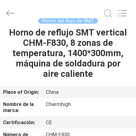
2016
-
2026
CHARMHIGH
TECHNOLOGY
Horno del flujo de SMT
LIMITED.
All
Rights
Horno de reflujo SMT vertical
HOGAR
Reserved.
CHM-F830, 8 zonas de
PRODUCTOS
temperatura, 1400*300mm,
máquina de soldadura por
LOS
aire caliente
VÍDEOS
Place of Origin:
China
SOBRE
Nombre de la
Charmhigh
NOSOTROS
marca:
Certificación:
CE
VISITA
Número de
CHM-F830