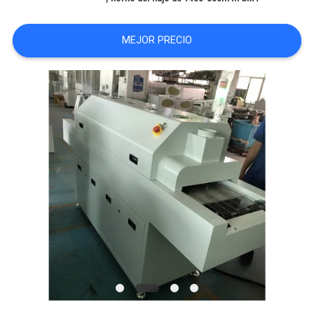
SHOPPING
ON
MEJOR PRECIO
LINE
MAPA
DEL
SITIO
POLÍTICA
DE
PRIVACIDAD