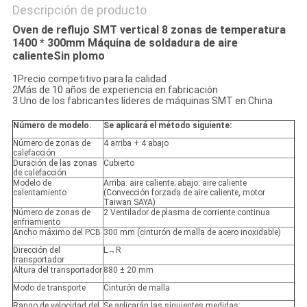
Descripción de producto
Oven de reflujo SMT vertical 8 zonas de temperatura
1400 * 300mm Máquina de soldadura de aire
caliente
Sin plomo
1Precio competitivo para la calidad
2Más de 10 años de experiencia en fabricación
3.Uno de los fabricantes líderes de máquinas SMT en China
Número de modelo.
Se aplicará el método siguiente:
Número de zonas de
4 arriba + 4 abajo
calefacción
Duración de las zonas
Cubierto
de calefacción
Modelo de
Arriba: aire caliente; abajo: aire caliente
calentamiento
(Convección forzada de aire caliente, motor
Taiwan SAYA)
Número de zonas de
2 Ventilador de plasma de corriente continua
enfriamiento
Ancho máximo del PCB
300 mm (cinturón de malla de acero inoxidable)
Dirección del
L→R
transportador
Altura del transportador
880 ± 20 mm
Modo de transporte
Cinturón de malla
Rango de velocidad del
Se aplicarán las siguientes medidas: