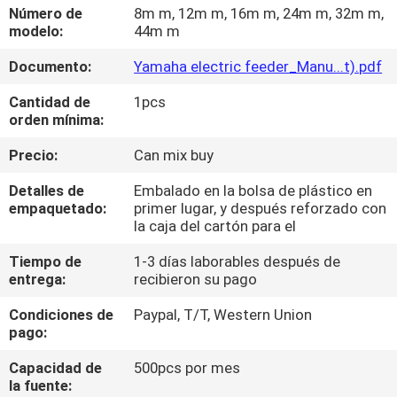
A
Número de
8m m, 12m m, 16m m, 24m m, 32m m,
modelo:
44m m
LA
Documento:
Yamaha electric feeder_Manu...t).pdf
FÁBRICA
Cantidad de
1pcs
orden mínima:
CONTROL
DE
Precio:
Can mix buy
CALIDAD
Detalles de
Embalado en la bolsa de plástico en
empaquetado:
primer lugar, y después reforzado con
la caja del cartón para el
CONTACTA
Tiempo de
1-3 días laborables después de
CON
entrega:
recibieron su pago
NOSOTROS
Condiciones de
Paypal, T/T, Western Union
pago:
NOTICIAS
Capacidad de
500pcs por mes
la fuente: