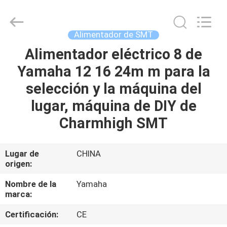
2016
-
2026
CHARMHIGH
TECHNOLOGY
Alimentador de SMT
LIMITED.
All
Rights
Alimentador eléctrico 8 de
HOGAR
Reserved.
Yamaha 12 16 24m m para la
PRODUCTOS
selección y la máquina del
lugar, máquina de DIY de
LOS
Charmhigh SMT
VÍDEOS
Lugar de
CHINA
origen:
SOBRE
NOSOTROS
Nombre de la
Yamaha
marca:
VISITA
Certificación:
CE