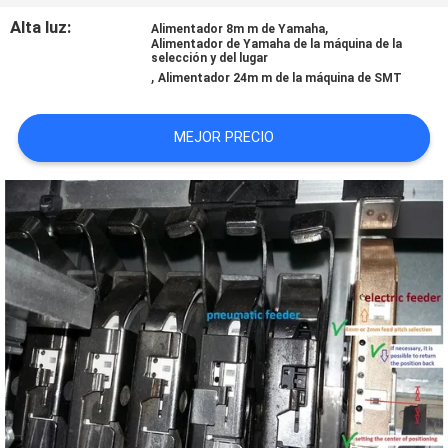
SHOPPING
Alta luz:
,
Alimentador 8m m de Yamaha
Alimentador de Yamaha de la máquina de la
ON
selección y del lugar
,
Alimentador 24m m de la máquina de SMT
LINE
MEJOR PRECIO
MAPA
DEL
SITIO
POLÍTICA
DE
PRIVACIDAD