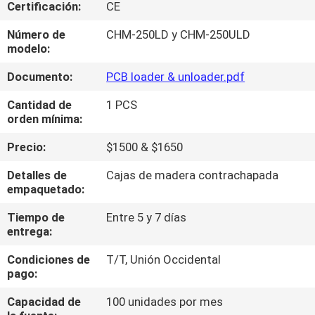
A
Certificación:
CE
LA
Número de
CHM-250LD y CHM-250ULD
modelo:
FÁBRICA
Documento:
PCB loader & unloader.pdf
CONTROL
Cantidad de
1 PCS
orden mínima:
DE
CALIDAD
Precio:
$1500 & $1650
Detalles de
Cajas de madera contrachapada
empaquetado:
CONTACTA
CON
Tiempo de
Entre 5 y 7 días
entrega:
NOSOTROS
Condiciones de
T/T, Unión Occidental
pago:
NOTICIAS
Capacidad de
100 unidades por mes