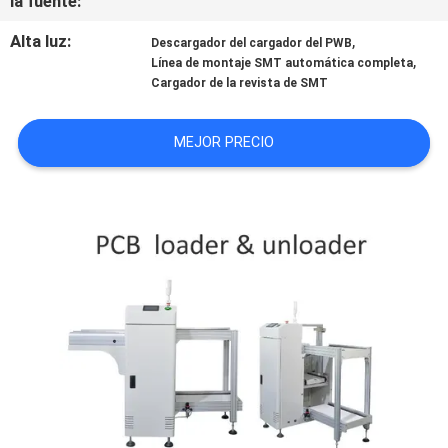
la fuente:
SHOPPING
Alta luz:
,
Descargador del cargador del PWB
ON
,
Línea de montaje SMT automática completa
Cargador de la revista de SMT
LINE
MEJOR PRECIO
MAPA
DEL
SITIO
POLÍTICA
DE
PRIVACIDAD