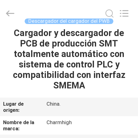
2016
-
2026
CHARMHIGH
TECHNOLOGY
Descargador del cargador del PWB
LIMITED.
All
Rights
Cargador y descargador de
HOGAR
Reserved.
PCB de producción SMT
PRODUCTOS
totalmente automático con
sistema de control PLC y
LOS
compatibilidad con interfaz
VÍDEOS
SMEMA
SOBRE
Lugar de
China.
origen:
NOSOTROS
Nombre de la
Charmhigh
marca:
VISITA