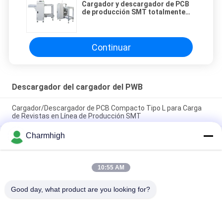
Cargador y descargador de PCB
de producción SMT totalmente
automático con sistema de
control PLC y compatibilidad con
interfaz SMEMA
Continuar
Descargador del cargador del PWB
Cargador/Descargador de PCB Compacto Tipo L para Carga
de Revistas en Línea de Producción SMT
Charmhigh
Cargador y descargador de PCB de producción SMT
totalmente automático con sistema de control PLC y
compatibilidad con interfaz SMEMA
10:55 AM
Productos electrónicos Descargador automático de PCB K2-
250 Cargador de revistas SMT para la línea de montaje SMT
Good day, what product are you looking for?
Categorías Populares
Todos