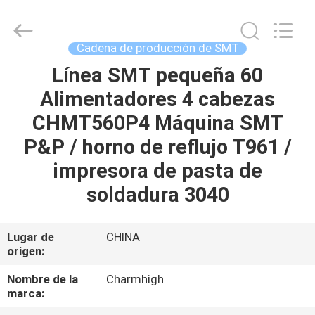
2016
-
2026
CHARMHIGH
TECHNOLOGY
Cadena de producción de SMT
LIMITED.
All
Rights
Línea SMT pequeña 60
HOGAR
Reserved.
Alimentadores 4 cabezas
PRODUCTOS
CHMT560P4 Máquina SMT
P&P / horno de reflujo T961 /
LOS
impresora de pasta de
VÍDEOS
soldadura 3040
SOBRE
Lugar de
CHINA
origen:
NOSOTROS
Nombre de la
Charmhigh
marca:
VISITA