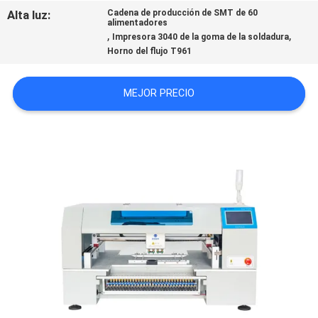
SHOPPING
Alta luz:
Cadena de producción de SMT de 60
alimentadores
,
,
ON
Impresora 3040 de la goma de la soldadura
Horno del flujo T961
LINE
MEJOR PRECIO
MAPA
DEL
SITIO
POLÍTICA
DE
PRIVACIDAD