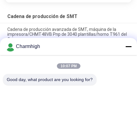
Cadena de producción de SMT
Cadena de producción avanzada de SMT, máquina de la
impresora/CHMT48VB Pnp de 3040 plantillas/horno T961 del
flujo
Charmhigh
Duración total 3,5 m Línea de producción SMT pequeña de alta
precisión 0201, BGA, IC de 144 pines
10:07 PM
Planta de fabricación del PWB de Full Auto del alto rendimiento
para la fabricación de la electrónica
Good day, what product are you looking for?
Categorías Populares
Todos
Selección De SMT Y 
Cadena De 
Máquina Del Lugar
Producción De SMT
Impresora De La 
Horno Del Flujo De 
Plantilla
SMT