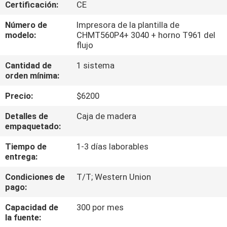
A
Certificación:
CE
LA
Número de
Impresora de la plantilla de
modelo:
CHMT560P4+ 3040 + horno T961 del
FÁBRICA
flujo
Cantidad de
1 sistema
CONTROL
orden mínima:
DE
Precio:
$6200
CALIDAD
Detalles de
Caja de madera
empaquetado:
CONTACTA
Tiempo de
1-3 días laborables
CON
entrega:
NOSOTROS
Condiciones de
T/T; Western Union
pago:
NOTICIAS
Capacidad de
300 por mes
la fuente: