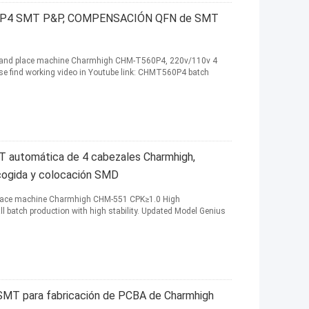
60P4 SMT P&P, COMPENSACIÓN QFN de SMT
 and place machine Charmhigh CHM-T560P4, 220v/110v 4
se find working video in Youtube link: CHMT560P4 batch
T automática de 4 cabezales Charmhigh,
cogida y colocación SMD
 place machine Charmhigh CHM-551 CPK≥1.0 High
l batch production with high stability. Updated Model Genius
 SMT para fabricación de PCBA de Charmhigh