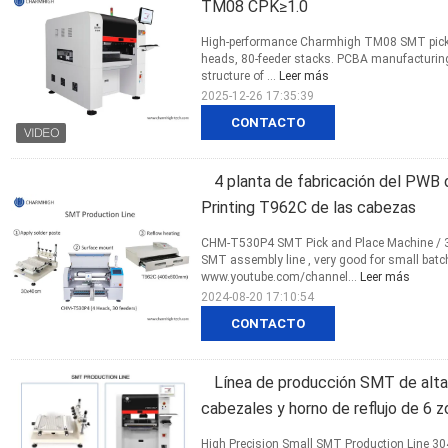
TM08 CPK≥1.0
High-performance Charmhigh TM08 SMT pick a
heads, 80-feeder stacks. PCBA manufacturin
structure of ...
Leer más
2025-12-26 17:35:39
CONTACTO
4 planta de fabricación del PWB 
Printing T962C de las cabezas
CHM-T530P4 SMT Pick and Place Machine / 30
SMT assembly line , very good for small b
www.youtube.com/channel...
Leer más
2024-08-20 17:10:54
CONTACTO
Línea de producción SMT de alta
cabezales y horno de reflujo de 6
High Precision Small SMT Production Line 3