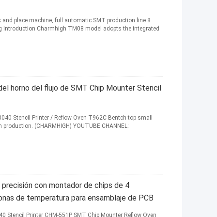
nd place machine, full automatic SMT production line 8
g Introduction Charmhigh TM08 model adopts the integrated
del horno del flujo de SMT Chip Mounter Stencil
40 Stencil Printer / Reflow Oven T962C Bentch top small
atch production. (CHARMHIGH) YOUTUBE CHANNEL:
 precisión con montador de chips de 4
 zonas de temperatura para ensamblaje de PCB
040 Stencil Printer CHM-551P SMT Chip Mounter Reflow Oven