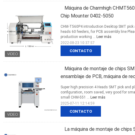
Máquina de Charmhigh CHMT5
Chip Mounter 0402-5050
CHM-T560P4 introduction Desktop SMT pick
heads 60 feeders, for PCB assembly line Plea
production working ...
Leer más
2022-08-23 10:37:57
CONTACTO
Máquina de montaje de chips SM
ensamblaje de PCB, máquina de re
Super high precision 4 Heads SMT pick and
configuration, room saved, very good for smal
small CHM-551 ...
Leer más
2025-07-11 12:14:59
CONTACTO
La máquina de montaje de chips