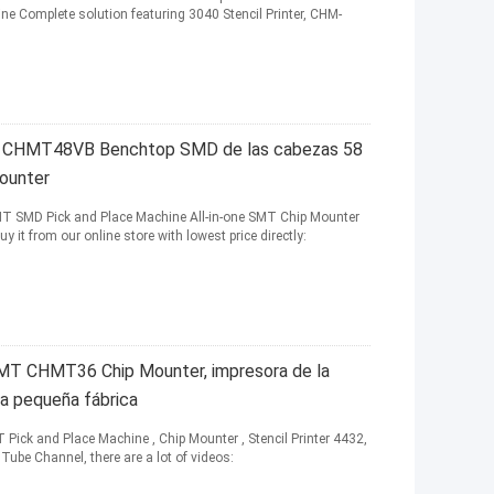
e Complete solution featuring 3040 Stencil Printer, CHM-
res CHMT48VB Benchtop SMD de las cabezas 58
Mounter
 SMD Pick and Place Machine All-in-one SMT Chip Mounter
 it from our online store with lowest price directly:
MT CHMT36 Chip Mounter, impresora de la
 la pequeña fábrica
ck and Place Machine , Chip Mounter , Stencil Printer 4432,
be Channel, there are a lot of videos: