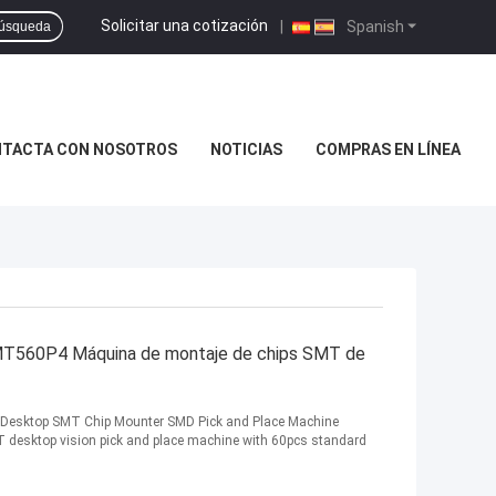
Solicitar una cotización
|
Spanish
úsqueda
TACTA CON NOSOTROS
NOTICIAS
COMPRAS EN LÍNEA
MT560P4 Máquina de montaje de chips SMT de
esktop SMT Chip Mounter SMD Pick and Place Machine
desktop vision pick and place machine with 60pcs standard