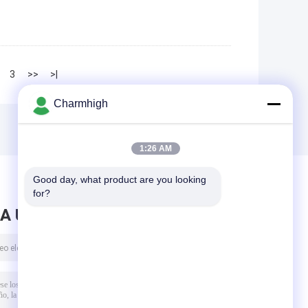
3
>>
>|
Charmhigh
1:26 AM
Good day, what product are you looking 
for?
A UN MENSAJE