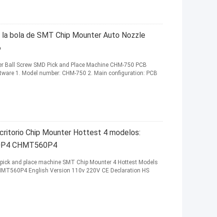
de la bola de SMT Chip Mounter Auto Nozzle
6
r Ball Screw SMD Pick and Place Machine CHM-750 PCB
tware 1. Model number: CHM-750 2. Main configuration: PCB
ritorio Chip Mounter Hottest 4 modelos:
P4 CHMT560P4
pick and place machine SMT Chip Mounter 4 Hottest Models
560P4 English Version 110v 220V CE Declaration HS