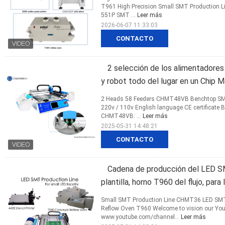
T961 High Precision Small SMT Production Lin
551P SMT ...
Leer más
2026-06-07 11:33:03
CONTACTO
2 selección de los alimentado
y robot todo del lugar en un Chip 
2 Heads 58 Feeders CHMT48VB Benchtop SMT
220v / 110v English language CE certificate Buy
CHMT48VB: ...
Leer más
2025-05-31 14:48:21
CONTACTO
Cadena de producción del LED S
plantilla, horno T960 del flujo, para
Small SMT Production Line CHMT36 LED SMT Pi
Reflow Oven T960 Welcome to vision our YouTu
www.youtube.com/channel...
Leer más