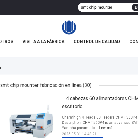
B
OTROS
VISITA A LA FÁBRICA
CONTROL DE CALIDAD
CON
a
smt chip mounter fabricación en línea
(30)
4 cabezas 60 alimentadores CH
escritorio
Charmhigh 4 Heads 60 Feeders CHMT560P4 D
Description: CHMT560P4 is an advanced SMT 
Yamaha pneumatic ...
Leer más
2025-05-31 14:48:21