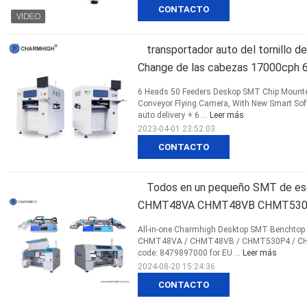
CONTACTO
transportador auto del tornillo 
Change de las cabezas 17000cph 
6 Heads 50 Feeders Deskop SMT Chip Mounte
Conveyor Flying Camera, With New Smart Sof
auto delivery + 6 ...
Leer más
2023-04-01 23:52:03
CONTACTO
Todos en un pequeño SMT de esc
CHMT48VA CHMT48VB CHMT530
All-in-one Charmhigh Desktop SMT Benchtop 
CHMT48VA / CHMT48VB / CHMT530P4 / CHMT
code: 8479897000 for EU ...
Leer más
2024-08-20 15:24:36
CONTACTO