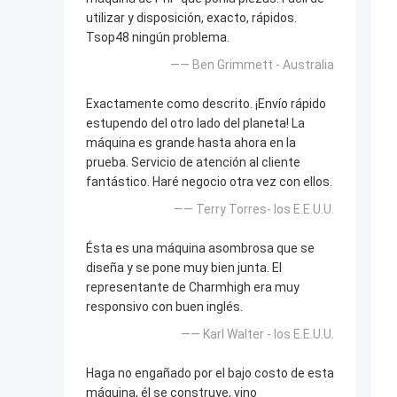
utilizar y disposición, exacto, rápidos.
Tsop48 ningún problema.
—— Ben Grimmett - Australia
Exactamente como descrito. ¡Envío rápido
estupendo del otro lado del planeta! La
máquina es grande hasta ahora en la
prueba. Servicio de atención al cliente
fantástico. Haré negocio otra vez con ellos.
—— Terry Torres- los E.E.U.U.
Ésta es una máquina asombrosa que se
diseña y se pone muy bien junta. El
representante de Charmhigh era muy
responsivo con buen inglés.
—— Karl Walter - los E.E.U.U.
Haga no engañado por el bajo costo de esta
máquina, él se construye, vino