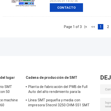
2025-05-31 14:32:36
CONTACTO
Page 1 of 3
|<
<<
1
2
DEJ
del lugar
Cadena de producción de SMT
orio SMT
Planta de fabricación del PWB de Full
con 50
Auto del alto rendimiento para la
fabricación de la electrónica
ace machine
Línea SMT pequeña y media con
 60
impresora Stecnil 3250 CHM-551 SMT
Pick and Place Machine 830 Horno de