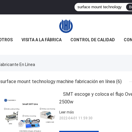
B
OTROS
VISITA A LA FÁBRICA
CONTROL DE CALIDAD
CON
abricante En Línea
surface mount technology machine fabricación en línea
(6)
SMT escoge y coloca el flujo Ov
2500w
Leer más
2022-04-01 11:59:30