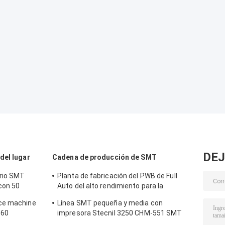
DEJ
del lugar
Cadena de producción de SMT
orio SMT
Planta de fabricación del PWB de Full
con 50
Auto del alto rendimiento para la
fabricación de la electrónica
ace machine
Línea SMT pequeña y media con
 60
impresora Stecnil 3250 CHM-551 SMT
Pick and Place Machine 830 Horno de