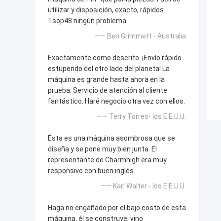
utilizar y disposición, exacto, rápidos.
Tsop48 ningún problema.
—— Ben Grimmett - Australia
Exactamente como descrito. ¡Envío rápido
estupendo del otro lado del planeta! La
máquina es grande hasta ahora en la
prueba. Servicio de atención al cliente
fantástico. Haré negocio otra vez con ellos.
—— Terry Torres- los E.E.U.U.
Ésta es una máquina asombrosa que se
diseña y se pone muy bien junta. El
representante de Charmhigh era muy
responsivo con buen inglés.
—— Karl Walter - los E.E.U.U.
Haga no engañado por el bajo costo de esta
máquina, él se construye, vino