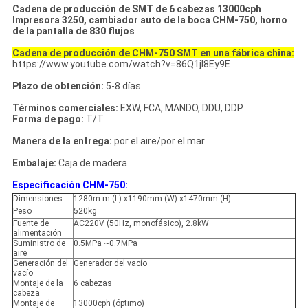
Cadena de producción de SMT de 6 cabezas 13000cph
Impresora 3250, cambiador auto de la boca CHM-750, horno
de la pantalla de 830 flujos
Cadena de producción de CHM-750 SMT en una fábrica china:
https://www.youtube.com/watch?v=86Q1jI8Ey9E
Plazo de obtención:
5-8 días
Términos comerciales:
EXW, FCA, MANDO, DDU, DDP
Forma de pago:
T/T
Manera de la entrega:
por el aire/por el mar
Embalaje:
Caja de madera
Especificación CHM-750:
Dimensiones
1280m m (L) x1190mm (W) x1470mm (H)
Peso
520kg
Fuente de
AC220V (50Hz, monofásico), 2.8kW
alimentación
Suministro de
0.5MPa ~0.7MPa
aire
Generación del
Generador del vacío
vacío
Montaje de la
6 cabezas
cabeza
Montaje de
13000cph (óptimo)