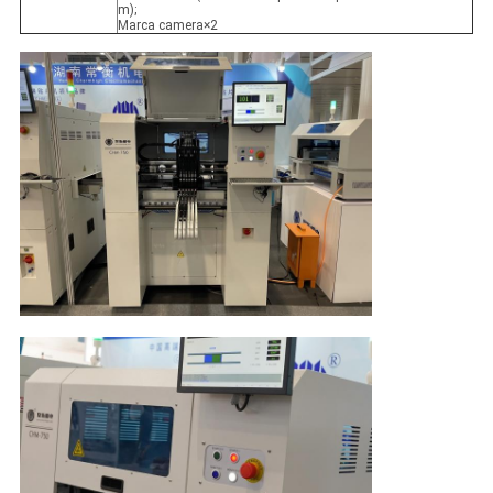
m);
Marca camera×2