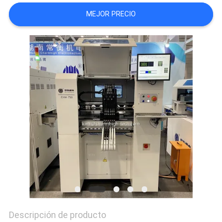
SHOPPING
MEJOR PRECIO
ON
LINE
MAPA
DEL
SITIO
POLÍTICA
DE
PRIVACIDAD
Descripción de producto