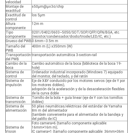
velocidad
Montaje de
±50μm@μ±3σ/chip
exactitud
Exactitud de
los 5μm
control
Altura
12m m
componente
Tipo
0201/0402/0603~5050/SOT/SOP/QFP/QFN/BGA, etc.
componente
(resistor/condensador/diodo/triode/LED/IC, etc.)
Grueso del PWB
0.6mm~3.5m m
Tamaño del
400m m (L) x350mm (W)
PWB
Transportación
transportación automática 3-section-rail
del PWB
Cambio de la
Cambio automático de la boca (biblioteca de la boca 19-
boca
hole)
Sistema de
Ordenador industrial incorporado (Windows 7) equipado
control
del monitor, del teclado, y del ratón
Sistema de
Eje de X&Y conducido por los motores servos (eje de Y por
impulsión
los motores dobles);
adopción de la aceleración y de la desaceleración flexibles
de la curva doble
Sistema de
Tornillo de la bola + guía linear (eje de Y con los tornillos
transmisión
dobles)
Sistema de
50 pilas neumáticas/eléctricas del estándar de Yamaha
alimentación
8m m del alimentador
(también conveniente para el alimentador de la bandeja y
del palillo de IC)
Foto camera×6 (tamaño componente aplicable:
Sistema de
16mm×16m m);
Vision
IC camera×1 (tamaño componente aplicable: 36mm×36m