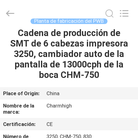
2016
-
2026
CHARMHIGH
TECHNOLOGY
Planta de fabricación del PWB
LIMITED.
All
Rights
Cadena de producción de
HOGAR
Reserved.
SMT de 6 cabezas impresora
PRODUCTOS
3250, cambiador auto de la
pantalla de 13000cph de la
LOS
boca CHM-750
VÍDEOS
Place of Origin:
China
SOBRE
Nombre de la
Charmhigh
NOSOTROS
marca:
Certificación:
CE
VISITA
Número de
3250, CHM-750, 830