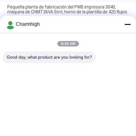
Pequeña planta de fabricación del PWB impresora 3040,
máquina de CHMT36VA Smt, horno de la plantilla de 420 flujos
Charmhigh
Alimentador de la vibración de la impresora 3040/CHMT48VB+
de la plantilla, planta de fabricación del PWB de SMT/horno
BRT-420 del flujo
8:18 AM
4 planta de fabricación del PWB del horno del flujo de SMT Chip
Mounter Stencil Printing T962C de las cabezas
Good day, what product are you looking for?
Categorías Populares
Todos
Selección De SMT Y 
Cadena De 
Máquina Del Lugar
Producción De SMT
Impresora De La 
Horno Del Flujo De 
Plantilla
SMT
Pequeña Máquina 
Alimentador De SMT
De SMT