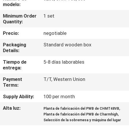
A
modelo:
LA
Minimum Order
1 set
Quantity:
FÁBRICA
Precio:
negotiable
CONTROL
Packaging
Standard wooden box
DE
Details:
CALIDAD
Tiempo de
5-8 días laborables
entrega:
CONTACTA
Payment
T/T, Western Union
Terms:
CON
Supply Ability:
100 per month
NOSOTROS
Alta luz:
,
Planta de fabricación del PWB de CHMT48VB
,
Planta de fabricación del PWB de Charmhigh
NOTICIAS
Selección de la sobremesa y máquina del lugar