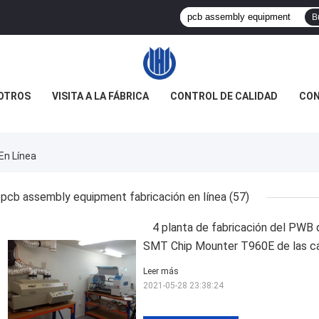
B
OTROS
VISITA A LA FÁBRICA
CONTROL DE CALIDAD
CON
En Línea
pcb assembly equipment fabricación en línea
(57)
4 planta de fabricación del PWB
SMT Chip Mounter T960E de las c
Leer más
2021-05-28 23:38:24