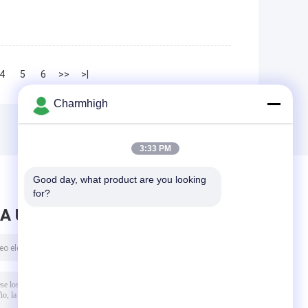
4
5
6
>>
>|
Charmhigh
3:33 PM
Good day, what product are you looking 
for?
A UN MENSAJE