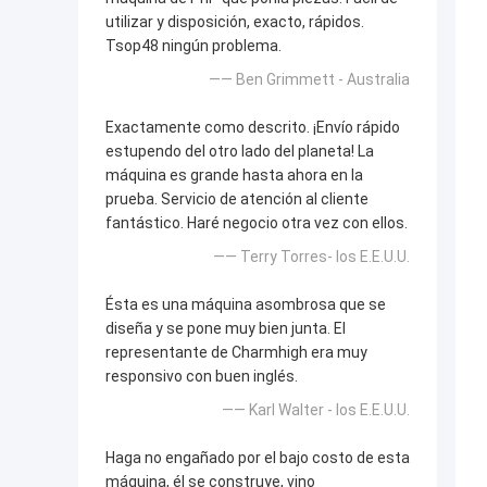
utilizar y disposición, exacto, rápidos.
Tsop48 ningún problema.
—— Ben Grimmett - Australia
Exactamente como descrito. ¡Envío rápido
estupendo del otro lado del planeta! La
máquina es grande hasta ahora en la
prueba. Servicio de atención al cliente
fantástico. Haré negocio otra vez con ellos.
—— Terry Torres- los E.E.U.U.
Ésta es una máquina asombrosa que se
diseña y se pone muy bien junta. El
representante de Charmhigh era muy
responsivo con buen inglés.
—— Karl Walter - los E.E.U.U.
Haga no engañado por el bajo costo de esta
máquina, él se construye, vino