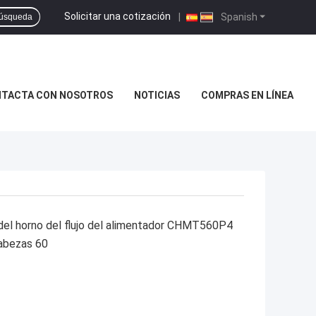
Solicitar una cotización
|
Spanish
úsqueda
TACTA CON NOSOTROS
NOTICIAS
COMPRAS EN LÍNEA
 del horno del flujo del alimentador CHMT560P4
abezas 60