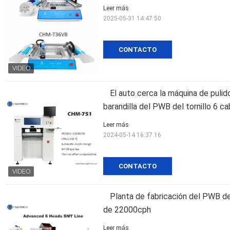
Leer más
2025-05-31 14:47:50
CONTACTO
El auto cerca la máquina de pul
barandilla del PWB del tornillo 6 c
Leer más
2024-05-14 16:37:16
CONTACTO
Planta de fabricación del PWB 
de 22000cph
Leer más