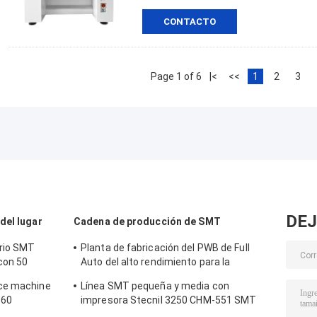
CONTACTO
Page 1 of 6
|<
<<
1
2
3
DEJ
del lugar
Cadena de producción de SMT
orio SMT
Planta de fabricación del PWB de Full
con 50
Auto del alto rendimiento para la
fabricación de la electrónica
ace machine
Línea SMT pequeña y media con
 60
impresora Stecnil 3250 CHM-551 SMT
Pick and Place Machine 830 Horno de