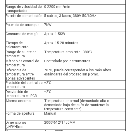
Rango de velocidad del
0-2200 mm/min
transportador
Fuente de alimentación
5 cables, 3 fases, 380V 50/60Hz
Potencia de arranque
7KW
Consumo de energía
Aprox. 1.5KW
Tiempo de
Aprox. 15-20 minutos
calentamiento
Rango de ajuste de
Temperatura ambiente - 380℃
temperatura
Método de control de
Controlado por instrumentos
temperatura
Diferencia de
70 ℃, puede corresponder a los más altos
temperatura entre
estándares del proceso sin plomo.
zonas adyacentes
Precisión del control de
±2℃
temperatura
Desviación de
±2℃
temperatura en PCB
Alarma anormal
Temperatura anormal (demasiado alta o
demasiado baja después de mantener la
temperatura constante)
Forma de apertura
Manual
Dimensiones
2000*612*1450MM
(L*W*H)mm