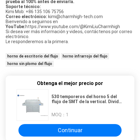
prueba al 100% antes de enviarla.
Soporte técnico:
Kimi Mob: +86 135 106 75756
Correo electrónico:
kimi@charmhigh-tech.com
Bienvenido a seguirnos en
YouTube:
https://www.youtube.com/@KimiLiuCharmhigh
Si desea ver más información y videos, contáctenos por correo
electrónico.
Le responderemos a la primera.
horno de escritorio del flujo
horno infrarrojo del flujo
horno sin plomo del flujo
Obtenga el mejor precio por
530 temporeros del horno 5 del
flujo de SMT de la vertical. Divide
la máquina el soldar en zonas de
flujo de 1000*300m m SMT
MOQ：
1
Continuar