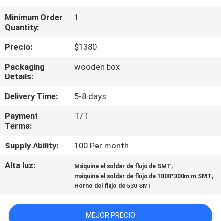
A
Minimum Order
1
LA
Quantity:
FÁBRICA
Precio:
$1380
Packaging
wooden box
CONTROL
Details:
DE
Delivery Time:
5-8 days
CALIDAD
Payment
T/T
Terms:
CONTACTA
Supply Ability:
100 Per month
CON
Alta luz:
,
Máquina el soldar de flujo de SMT
NOSOTROS
,
máquina el soldar de flujo de 1000*300m m SMT
Horno del flujo de 530 SMT
NOTICIAS
MEJOR PRECIO