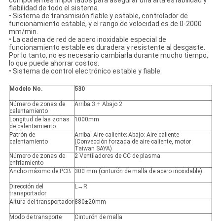
componentes importados para asegurar una alta estabilidad y
fiabilidad de todo el sistema.
• Sistema de transmisión fiable y estable, controlador de
funcionamiento estable, y el rango de velocidad es de 0-2000
mm/min.
• La cadena de red de acero inoxidable especial de
funcionamiento estable es duradera y resistente al desgaste.
Por lo tanto, no es necesario cambiarla durante mucho tiempo,
lo que puede ahorrar costos.
• Sistema de control electrónico estable y fiable.
Modelo No.
530
Número de zonas de
Arriba 3 + Abajo 2
calentamiento
Longitud de las zonas
1000mm
de calentamiento
Patrón de
Arriba: Aire caliente; Abajo: Aire caliente
calentamiento
(Convección forzada de aire caliente, motor
Taiwan SAYA)
Número de zonas de
2 Ventiladores de CC de plasma
enfriamiento
Ancho máximo de PCB
300 mm (cinturón de malla de acero inoxidable)
Dirección del
L→R
transportador
Altura del transportador
880±20mm
Modo de transporte
Cinturón de malla