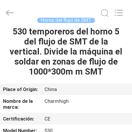
2016
-
2026
CHARMHIGH
TECHNOLOGY
Horno del flujo de SMT
LIMITED.
All
Rights
530 temporeros del horno 5
HOGAR
Reserved.
del flujo de SMT de la
PRODUCTOS
vertical. Divide la máquina el
soldar en zonas de flujo de
LOS
1000*300m m SMT
VÍDEOS
Place of Origin:
China
SOBRE
Nombre de la
Charmhigh
NOSOTROS
marca:
Certificación:
CE
VISITA
Model Number:
530