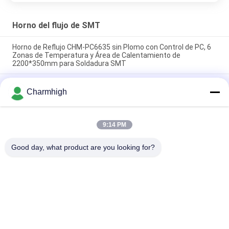
Horno del flujo de SMT
Horno de Reflujo CHM-PC6635 sin Plomo con Control de PC, 6
Zonas de Temperatura y Área de Calentamiento de
2200*350mm para Soldadura SMT
Horno de reflujo SMT vertical CHM-F830, 8 zonas de
Charmhigh
temperatura, 1400*300mm, máquina de soldadura por aire
caliente
CHM-6635 Horno de reflujo 6 zonas temporales (arriba
9:14 PM
6+abajo 6) Máquina de soldadura de reflujo SMT de 2200*350
mm
Good day, what product are you looking for?
Categorías Populares
Todos
Selección De SMT Y 
Cadena De 
Máquina Del Lugar
Producción De SMT
Impresora De La 
Horno Del Flujo De 