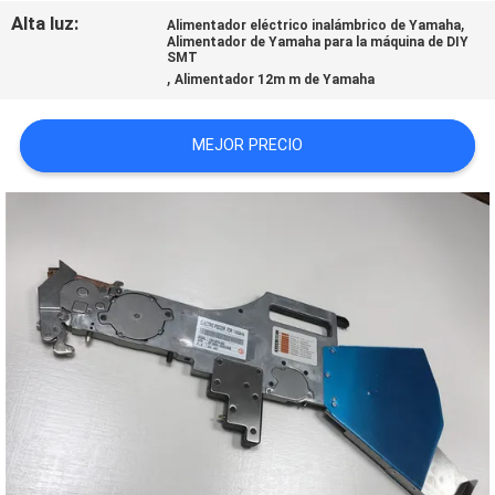
SHOPPING
Alta luz:
,
Alimentador eléctrico inalámbrico de Yamaha
Alimentador de Yamaha para la máquina de DIY
ON
SMT
,
Alimentador 12m m de Yamaha
LINE
MEJOR PRECIO
MAPA
DEL
SITIO
POLÍTICA
DE
PRIVACIDAD