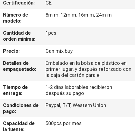
A
Certificación:
CE
LA
Número de
8m m, 12m m, 16m m, 24m m
modelo:
FÁBRICA
Cantidad de
1pcs
orden mínima:
CONTROL
Precio:
Can mix buy
DE
CALIDAD
Detalles de
Embalado en la bolsa de plástico en
empaquetado:
primer lugar, y después reforzado con
la caja del cartón para el
CONTACTA
Tiempo de
1-2 días laborables recibieron
CON
entrega:
después su pago
NOSOTROS
Condiciones de
Paypal, T/T, Western Union
pago:
NOTICIAS
Capacidad de
500pcs por mes
la fuente: