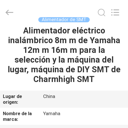
2016
-
2026
CHARMHIGH
TECHNOLOGY
Alimentador de SMT
LIMITED.
All
Rights
Alimentador eléctrico
HOGAR
Reserved.
inalámbrico 8m m de Yamaha
PRODUCTOS
12m m 16m m para la
selección y la máquina del
LOS
lugar, máquina de DIY SMT de
VÍDEOS
Charmhigh SMT
SOBRE
Lugar de
China
origen:
NOSOTROS
Nombre de la
Yamaha
marca:
VISITA