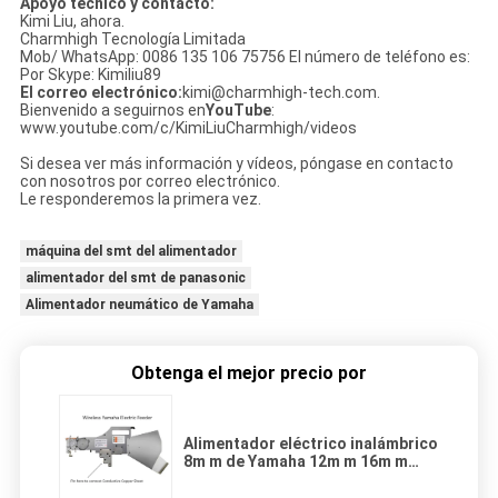
Apoyo técnico y contacto:
Kimi Liu, ahora.
Charmhigh Tecnología Limitada
Mob/ WhatsApp: 0086 135 106 75756 El número de teléfono es:
Por Skype: Kimiliu89
El correo electrónico:
kimi@charmhigh-tech.com.
Bienvenido a seguirnos en
YouTube
:
www.youtube.com/c/KimiLiuCharmhigh/videos
Si desea ver más información y vídeos, póngase en contacto
con nosotros por correo electrónico.
Le responderemos la primera vez.
máquina del smt del alimentador
alimentador del smt de panasonic
Alimentador neumático de Yamaha
Obtenga el mejor precio por
Alimentador eléctrico inalámbrico
8m m de Yamaha 12m m 16m m
para la selección y la máquina del
lugar, máquina de DIY SMT de