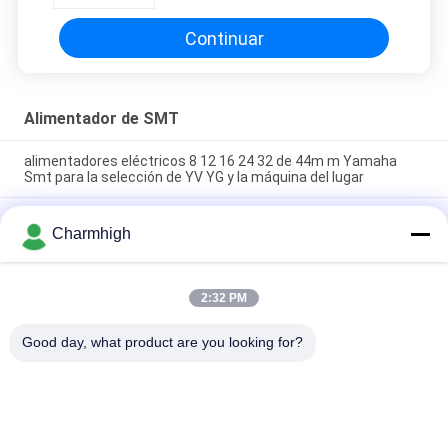
Charmhigh SMT
Continuar
Alimentador de SMT
alimentadores eléctricos 8 12 16 24 32 de 44m m Yamaha
Smt para la selección de YV YG y la máquina del lugar
Alimentador eléctrico 8 de Yamaha 12 16 24m m para la
Charmhigh
selección y la máquina del lugar, máquina de DIY de Charmhigh
SMT
Alimentador eléctrico 8/12/16/24m m de Fuji NXT SMT para la
2:32 PM
selección 863 de Charmhigh CHM-860 861 y la máquina del
lugar
Good day, what product are you looking for?
Categorías Populares
Todos
Selección De SMT Y 
Cadena De 