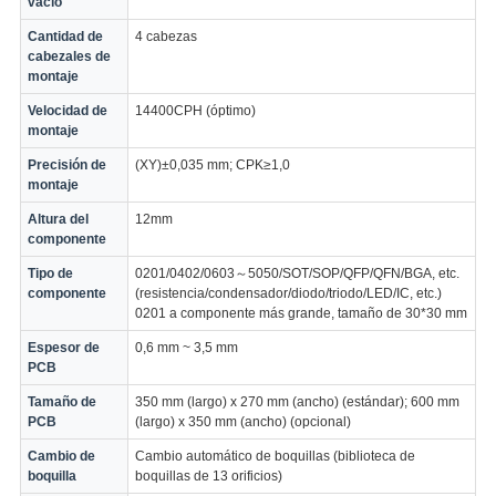
vacío
Cantidad de
4 cabezas
cabezales de
montaje
Velocidad de
14400CPH (óptimo)
montaje
Precisión de
(XY)±0,035 mm; CPK≥1,0
montaje
Altura del
12mm
componente
Tipo de
0201/0402/0603～5050/SOT/SOP/QFP/QFN/BGA, etc.
componente
(resistencia/condensador/diodo/triodo/LED/IC, etc.)
0201 a componente más grande, tamaño de 30*30 mm
Espesor de
0,6 mm ~ 3,5 mm
PCB
Tamaño de
350 mm (largo) x 270 mm (ancho) (estándar); 600 mm
PCB
(largo) x 350 mm (ancho) (opcional)
Cambio de
Cambio automático de boquillas (biblioteca de
boquilla
boquillas de 13 orificios)