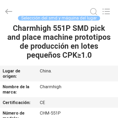
2016
-
2026
CHARMHIGH
TECHNOLOGY
Selección del smd y máquina del lugar
LIMITED.
All
Rights
Charmhigh 551P SMD pick
HOGAR
Reserved.
and place machine prototipos
PRODUCTOS
de producción en lotes
pequeños CPK≥1.0
LOS
VÍDEOS
Lugar de
China.
origen:
SOBRE
Nombre de la
Charmhigh
marca:
NOSOTROS
Certificación:
CE
VISITA
Número de
CHM-551P