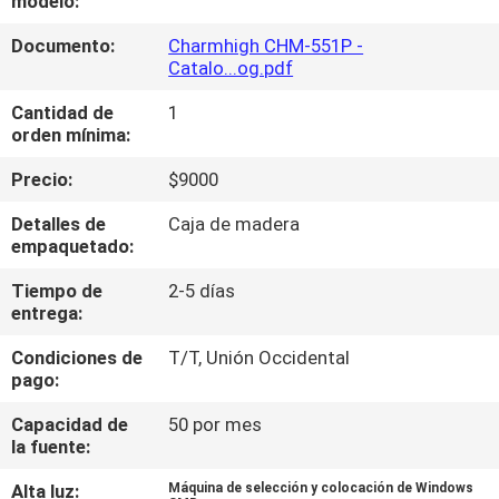
modelo:
A
Documento:
Charmhigh CHM-551P -
LA
Catalo...og.pdf
FÁBRICA
Cantidad de
1
orden mínima:
CONTROL
Precio:
$9000
DE
Detalles de
Caja de madera
CALIDAD
empaquetado:
Tiempo de
2-5 días
CONTACTA
entrega:
CON
Condiciones de
T/T, Unión Occidental
NOSOTROS
pago:
Capacidad de
50 por mes
la fuente:
NOTICIAS
Alta luz:
Máquina de selección y colocación de Windows