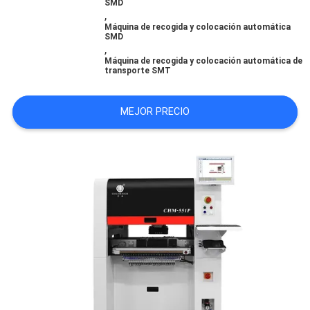
SMD
SHOPPING
,
Máquina de recogida y colocación automática
ON
SMD
,
LINE
Máquina de recogida y colocación automática de
transporte SMT
MAPA
MEJOR PRECIO
DEL
SITIO
POLÍTICA
DE
PRIVACIDAD