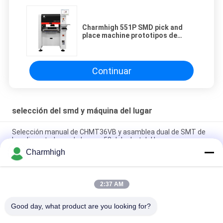
Charmhigh 551P SMD pick and
place machine prototipos de
producción en lotes pequeños
CPK≥1.0
Continuar
selección del smd y máquina del lugar
Selección manual de CHMT36VB y asamblea dual de SMT de
los alimentadores de la cara 58 del robot del lugar
Charmhigh
2 selección de los alimentadores CHMT48VB Benchtop SMD
de las cabezas 58 y robot todo del lugar en un Chip Mounter
2:37 AM
Máquina de recogida y colocación SMD industrial compacta
TC06 Montador de chips para la línea de ensamblaje de PCB
Good day, what product are you looking for?