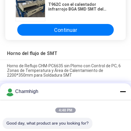
T962C con el calentador
infrarrojo BGA SMD SMT del
horno 400*600m m IC del flujo del
extractor 2500w SMT que calienta
Sation
Continuar
Horno del flujo de SMT
Horno de Reflujo CHM-PC6635 sin Plomo con Control de PC, 6
Zonas de Temperatura y Área de Calentamiento de
2200*350mm para Soldadura SMT
Horno de reflujo SMT vertical CHM-F830, 8 zonas de
Charmhigh
temperatura, 1400*300mm, máquina de soldadura por aire
caliente
CHM-6635 Horno de reflujo 6 zonas temporales (arriba
4:40 PM
6+abajo 6) Máquina de soldadura de reflujo SMT de 2200*350
mm
Good day, what product are you looking for?