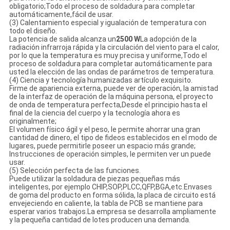
obligatorio;Todo el proceso de soldadura para completar
automáticamente,fácil de usar.
(3) Calentamiento especial y igualación de temperatura con
todo el diseño.
La potencia de salida alcanza un
2500 W
La adopción de la
radiación infrarroja rápida y la circulación del viento para el calor,
por lo que la temperatura es muy precisa y uniforme,Todo el
proceso de soldadura para completar automáticamente para
usted la elección de las ondas de parámetros de temperatura.
(4) Ciencia y tecnología humanizadas artículo exquisito.
Firme de apariencia externa, puede ver de operación, la amistad
de la interfaz de operación de la máquina persona, el proyecto
de onda de temperatura perfecta,Desde el principio hasta el
final de la ciencia del cuerpo y la tecnología ahora es
originalmente;
El volumen físico ágil y el peso, le permite ahorrar una gran
cantidad de dinero, el tipo de fideos establecidos en el modo de
lugares, puede permitirle poseer un espacio más grande;
Instrucciones de operación simples, le permiten ver un puede
usar.
(5) Selección perfecta de las funciones.
Puede utilizar la soldadura de piezas pequeñas más
inteligentes, por ejemplo CHIP,SOP,PLCC,QFP,BGA,etc.Envases
de goma del producto en forma sólida, la placa de circuito está
envejeciendo en caliente, la tabla de PCB se mantiene para
esperar varios trabajos.La empresa se desarrolla ampliamente
y la pequeña cantidad de lotes producen una demanda.