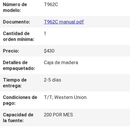
A
Número de
T962C
modelo:
LA
Documento:
T962C manual.pdf
FÁBRICA
Cantidad de
1
orden mínima:
CONTROL
DE
Precio:
$430
CALIDAD
Detalles de
Caja de madera
empaquetado:
CONTACTA
Tiempo de
2-5 días
entrega:
CON
Condiciones de
T/T; Western Union
NOSOTROS
pago:
Capacidad de
200 POR MES
NOTICIAS
la fuente: