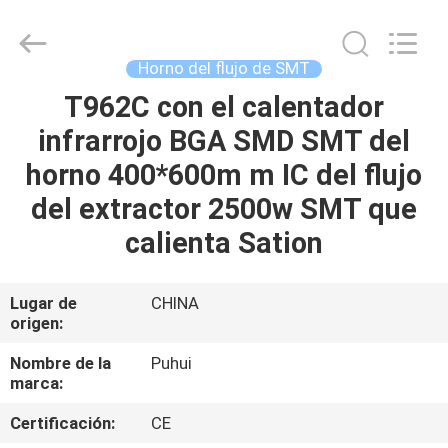
2016
-
2026
CHARMHIGH
TECHNOLOGY
Horno del flujo de SMT
LIMITED.
All
Rights
T962C con el calentador
HOGAR
Reserved.
infrarrojo BGA SMD SMT del
PRODUCTOS
horno 400*600m m IC del flujo
del extractor 2500w SMT que
LOS
calienta Sation
VÍDEOS
Lugar de
CHINA
origen:
SOBRE
NOSOTROS
Nombre de la
Puhui
marca:
VISITA
Certificación:
CE