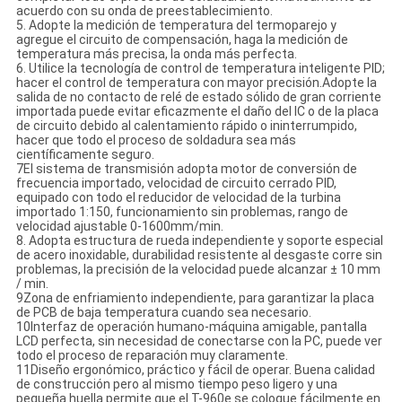
acuerdo con su onda de preestablecimiento.
5. Adopte la medición de temperatura del termoparejo y
agregue el circuito de compensación, haga la medición de
temperatura más precisa, la onda más perfecta.
6. Utilice la tecnología de control de temperatura inteligente PID;
hacer el control de temperatura con mayor precisión.Adopte la
salida de no contacto de relé de estado sólido de gran corriente
importada puede evitar eficazmente el daño del IC o de la placa
de circuito debido al calentamiento rápido o ininterrumpido,
hacer que todo el proceso de soldadura sea más
científicamente seguro.
7El sistema de transmisión adopta motor de conversión de
frecuencia importado, velocidad de circuito cerrado PID,
equipado con todo el reducidor de velocidad de la turbina
importado 1:150, funcionamiento sin problemas, rango de
velocidad ajustable 0-1600mm/min.
8. Adopta estructura de rueda independiente y soporte especial
de acero inoxidable, durabilidad resistente al desgaste corre sin
problemas, la precisión de la velocidad puede alcanzar ± 10 mm
/ min.
9Zona de enfriamiento independiente, para garantizar la placa
de PCB de baja temperatura cuando sea necesario.
10Interfaz de operación humano-máquina amigable, pantalla
LCD perfecta, sin necesidad de conectarse con la PC, puede ver
todo el proceso de reparación muy claramente.
11Diseño ergonómico, práctico y fácil de operar. Buena calidad
de construcción pero al mismo tiempo peso ligero y una
pequeña huella permite que el T-960e se coloque fácilmente en