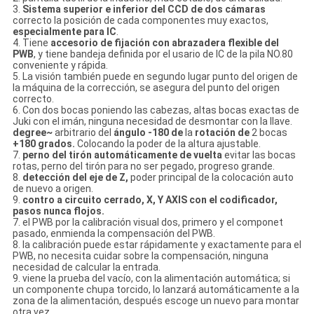
3.
Sistema superior e inferior del CCD de dos cámaras
correcto la posición de cada componentes muy exactos,
especialmente para IC
.
4. Tiene
accesorio de fijación con abrazadera flexible del
PWB
, y tiene bandeja definida por el usario de IC de la pila NO.80
conveniente y rápida.
5. La visión también puede en segundo lugar punto del origen de
la máquina de la corrección, se asegura del punto del origen
correcto.
6. Con dos bocas poniendo las cabezas, altas bocas exactas de
Juki con el imán, ninguna necesidad de desmontar con la llave.
degree~
arbitrario del
ángulo -180 de
la
rotación de
2 bocas
+180 grados.
Colocando la poder de la altura ajustable.
7.
perno del tirón automáticamente de vuelta
evitar las bocas
rotas, perno del tirón para no ser pegado, progreso grande.
8.
detección del eje de Z,
poder principal de la colocación auto
de nuevo a origen.
9.
contro a circuito cerrado, X, Y AXIS con el codificador,
pasos nunca flojos.
7. el PWB por la calibración visual dos, primero y el componet
pasado, enmienda la compensación del PWB.
8. la calibración puede estar rápidamente y exactamente para el
PWB, no necesita cuidar sobre la compensación, ninguna
necesidad de calcular la entrada.
9. viene la prueba del vacío, con la alimentación automática; si
un componente chupa torcido, lo lanzará automáticamente a la
zona de la alimentación, después escoge un nuevo para montar
otra vez.