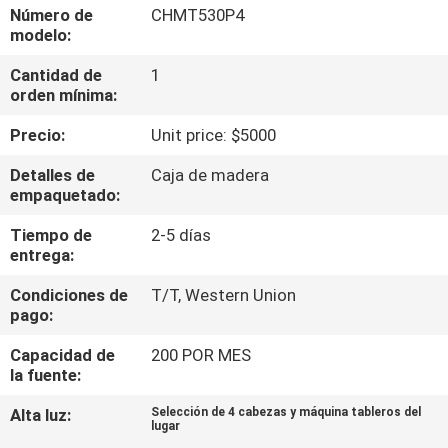
A
Número de
CHMT530P4
modelo:
LA
Cantidad de
1
FÁBRICA
orden mínima:
Precio:
Unit price: $5000
CONTROL
DE
Detalles de
Caja de madera
empaquetado:
CALIDAD
Tiempo de
2-5 días
entrega:
CONTACTA
Condiciones de
T/T, Western Union
CON
pago:
NOSOTROS
Capacidad de
200 POR MES
la fuente:
NOTICIAS
Alta luz:
Selección de 4 cabezas y máquina tableros del
lugar
,