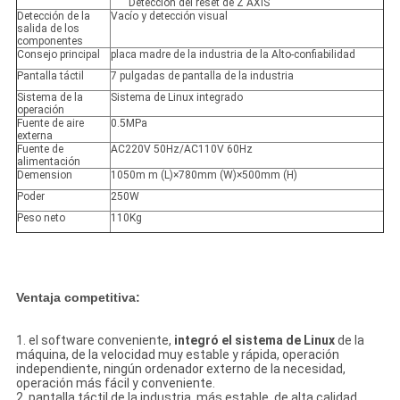
Detección del reset de Z AXIS
Detección de la
Vacío y detección visual
salida de los
componentes
Consejo principal
placa madre de la industria de la Alto-confiabilidad
Pantalla táctil
7 pulgadas de pantalla de la industria
Sistema de la
Sistema de Linux integrado
operación
Fuente de aire
0.5MPa
externa
Fuente de
AC220V 50Hz/AC110V 60Hz
alimentación
Demension
1050m m (L)×780mm (W)×500mm (H)
Poder
250W
Peso neto
110Kg
Ventaja competitiva:
1. el software conveniente,
integró el sistema de Linux
de la
máquina, de la velocidad muy estable y rápida, operación
independiente, ningún ordenador externo de la necesidad,
operación más fácil y conveniente.
2. pantalla táctil de la industria, más estable, de alta calidad.