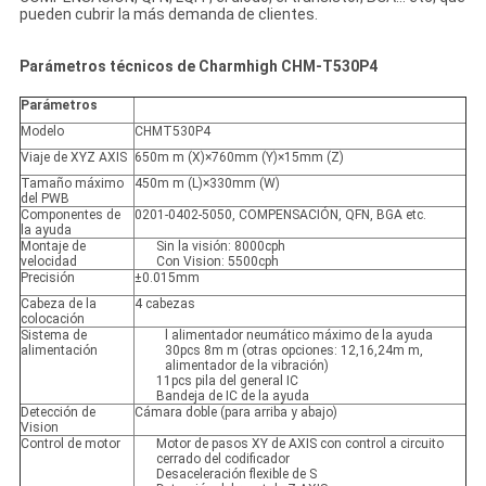
pueden cubrir la más demanda de clientes.
Parámetros técnicos de Charmhigh CHM-T530P4
Parámetros
Modelo
CHMT530P4
Viaje de XYZ AXIS
650m m (X)×760mm (Y)×15mm (Z)
Tamaño máximo
450m m (L)×330mm (W)
del PWB
Componentes de
0201-0402-5050, COMPENSACIÓN, QFN, BGA etc.
la ayuda
Montaje de
Sin la visión: 8000cph
velocidad
Con Vision: 5500cph
Precisión
±0.015mm
Cabeza de la
4 cabezas
colocación
Sistema de
l alimentador neumático máximo de la ayuda
alimentación
30pcs 8m m (otras opciones: 12,16,24m m,
alimentador de la vibración)
11pcs pila del general IC
Bandeja de IC de la ayuda
Detección de
Cámara doble (para arriba y abajo)
Vision
Control de motor
Motor de pasos XY de AXIS con control a circuito
cerrado del codificador
Desaceleración flexible de S