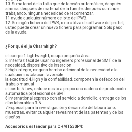
10. Si material de la falta que detección automática, después
alarma; después de material de la fuente, después continúe
trabajando, ninguna necesidad de recomenzar.
11 ayuda cualquier número de lote del PWB.
12. Si ningún fichero del PWB, o no utiliza el software del protell,
usted puede crear un nuevo fichero para programar. Solo paso
de la ayuda.
¿Por qué elija Charmhigh?
el cuerpo 1.Lightweight, ocupa pequeña área
2. Interfaz fácil de usar, no ingeniero profesional de SMT de la
necesidad, dispositivo de inserción
3.High integró, ninguna bomba adicional de la necesidad o la
cualquier instalación favorable
la exactitud 4.High y la confiabilidad, componen la defección del
trabajo manual
el coste 5.Low, reduce costo a propio una cadena de producción
automática profesional de SMT
6.International expreso con el servicio a domicilio, entrega de los
días laborables 3-5
7.Especial para la investigación y desarrollo del laboratorio,
muestras, evitar cualquier revealment de las patentes y de los
diseños
Accesorios estándar para CHMT530P4: