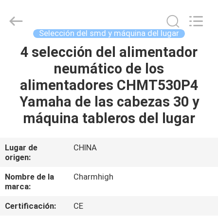
2016
-
2026
CHARMHIGH
TECHNOLOGY
Selección del smd y máquina del lugar
LIMITED.
All
Rights
4 selección del alimentador
HOGAR
Reserved.
neumático de los
PRODUCTOS
alimentadores CHMT530P4
Yamaha de las cabezas 30 y
LOS
máquina tableros del lugar
VÍDEOS
Lugar de
CHINA
origen:
SOBRE
NOSOTROS
Nombre de la
Charmhigh
marca:
VISITA
Certificación:
CE