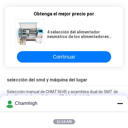
Obtenga el mejor precio por
4 selección del alimentador
neumático de los alimentadores
CHMT530P4 Yamaha de las
cabezas 30 y máquina tableros del
lugar
Continuar
selección del smd y máquina del lugar
Selección manual de CHMT36VB y asamblea dual de SMT de
los alimentadores de la cara 58 del robot del lugar
Charmhigh
2 selección de los alimentadores CHMT48VB Benchtop SMD
de las cabezas 58 y robot todo del lugar en un Chip Mounter
11:14 AM
Máquina de recogida y colocación SMD industrial compacta