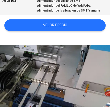
Alta luz:
,
Alimentador del palillo de SMT
SHOPPING
,
Alimentador del PALILLO de YAMAHA
Alimentador de la vibración de SMT Yamaha
ON
LINE
MEJOR PRECIO
MAPA
DEL
SITIO
POLÍTICA
DE
PRIVACIDAD