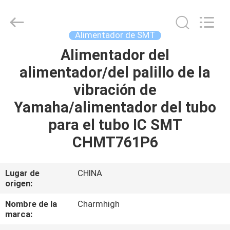
2016
-
2026
CHARMHIGH
TECHNOLOGY
Alimentador de SMT
LIMITED.
All
Rights
Alimentador del
HOGAR
Reserved.
alimentador/del palillo de la
PRODUCTOS
vibración de
Yamaha/alimentador del tubo
LOS
para el tubo IC SMT
VÍDEOS
CHMT761P6
SOBRE
Lugar de
CHINA
origen:
NOSOTROS
Nombre de la
Charmhigh
marca:
VISITA