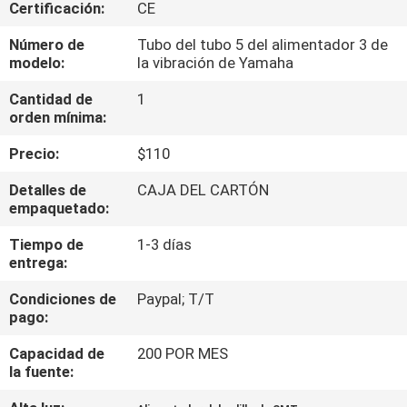
A
Certificación:
CE
LA
Número de
Tubo del tubo 5 del alimentador 3 de
modelo:
la vibración de Yamaha
FÁBRICA
Cantidad de
1
orden mínima:
CONTROL
Precio:
$110
DE
CALIDAD
Detalles de
CAJA DEL CARTÓN
empaquetado:
Tiempo de
1-3 días
CONTACTA
entrega:
CON
Condiciones de
Paypal; T/T
NOSOTROS
pago:
Capacidad de
200 POR MES
NOTICIAS
la fuente: