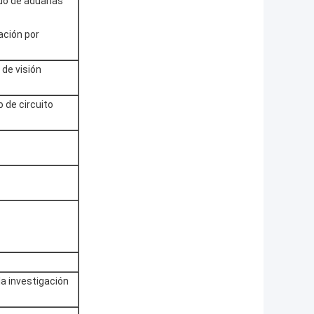
rado de aduanas
ación por
de visión
 de circuito
la investigación