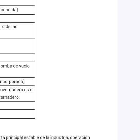
ncendida)
ro de las
 bomba de vacío
incorporada)
invernadero es el
vernadero.
a principal estable de la industria, operación