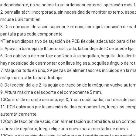
independiente, no se necesita un ordenador externo, operación más fá
2. pantalla táctil incorporada, sin necesidad de monitor externo, esp
mouse USB también.
3. Dos cámaras de visión superior e inferior, corregir la posición de c
pantalla para cada componente.
4Tiene un dispositivo de sujeción de PCB flexible, adecuado para dif
5. Apoyó la bandeja de IC personalizada, la bandeja de IC se puede fija
6. Dos cabezas de montaje con 2pcs Juki boquillas, boquilla Juki dentr
hay necesidad de desmontar con llave inglesa, boquillas ángulo de ro
7. Máquina todo en uno, 29 piezas de alimentadores incluidos en la m
máquina está lista para trabajar.
8. Detección del eje Z, la aguja de tracción de la máquina vuelve autom
9. Altura máxima del soporte del componente 5 mm.
10Control de circuito cerrado, eje X, Y con codificador, no fuera de pas
11. PCB calibrado por la posición de dos componentes, luego los co
automáticamente.
12Con detección de vacío, con alimentación automática, si un compo
al área de depósito, luego elige uno nuevo para montarlo de nuevo.
13Con la detección de visión, la cámara automáticamente corregirá el