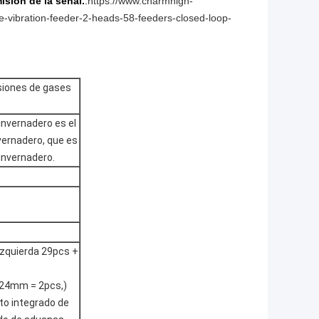
isión de la señal.
:
https://www.charmhigh-
-vibration-feeder-2-heads-58-feeders-closed-loop-
isiones de gases
invernadero es el
vernadero, que es
invernadero.
(izquierda 29pcs +
 24mm = 2pcs,)
ito integrado de