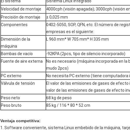
El sistema
Sistema Linux integrado
Velocidad de montaje
4000cph (visión apagada); 3000cph (visión e
Precisión de montaje
± 0,025 mm
Componentes
0402-5050, SOP, QFN, etc. El número de regist
empresas es el siguiente:
Dimensión de la
L 960 mm* W 705 mm* H 335 mm
máquina
Bombas de vacío
-92KPA (2pcs, tipo de silencio incorporado)
Fuente de aire externa
No es necesario (máquina incorporada en la
mudo 2pcs)
PC externo
No necesita PC externo (tiene computadora 
Válvula de tensión
El valor de las emisiones de gases de efecto 
valor de las emisiones de gases de efecto in
Peso neto
68 kg de peso
Peso bruto
85 kg / 116 * 80 * 52 cm
Ventaja competitiva:
1. Software conveniente, sistema Linux embebido de la máquina, tarjet