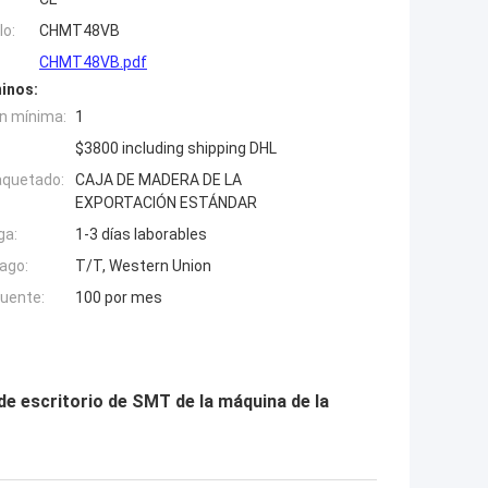
o:
CHMT48VB
CHMT48VB.pdf
inos:
n mínima:
1
$3800 including shipping DHL
aquetado:
CAJA DE MADERA DE LA
EXPORTACIÓN ESTÁNDAR
ga:
1-3 días laborables
ago:
T/T, Western Union
fuente:
100 por mes
 escritorio de SMT de la máquina de la