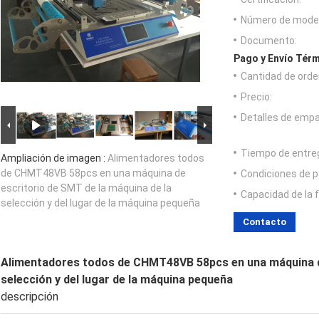
Número de model
Documento:
Pago y Envío Térm
Cantidad de orde
Precio:
Detalles de emp
Tiempo de entre
Ampliación de imagen :
Alimentadores todos
de CHMT48VB 58pcs en una máquina de
Condiciones de p
escritorio de SMT de la máquina de la
Capacidad de la 
selección y del lugar de la máquina pequeña
Contacto
Alimentadores todos de CHMT48VB 58pcs en una máquina de
selección y del lugar de la máquina pequeña
descripción