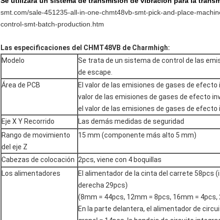
Se utilizará un sistema de transmisión de vibración para la transm
smt.com/sale-451235-all-in-one-chmt48vb-smt-pick-and-place-machine
control-smt-batch-production.htm
Las especificaciones del CHMT48VB de Charmhigh:
Modelo
Se trata de un sistema de control de las em
de escape.
Área de PCB
El valor de las emisiones de gases de efecto 
valor de las emisiones de gases de efecto in
el valor de las emisiones de gases de efecto 
Eje X Y Recorrido
Las demás medidas de seguridad
Rango de movimiento
15 mm (componente más alto 5 mm)
del eje Z
Cabezas de colocación
2pcs, viene con 4 boquillas
Los alimentadores
El alimentador de la cinta del carrete 58pcs 
derecha 29pcs)
(8mm = 44pcs, 12mm = 8pcs, 16mm = 4pcs,
En la parte delantera, el alimentador de circu