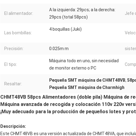
A la izquierda: 29pcs; a la derecha:
El alimentador:
Jefe 
29pcs (total 58pcs)
4 boquillas (Juki)
Las bombillas:
Veloc
Precisión:
0.025m m
siste
Máquina todo en uno, sin necesidad
El tipo:
Comp
de monitor externo o PC
Pequeña SMT máquina de CHMT48VB
,
58p
Resaltar:
Pequeña SMT máquina de Charmhigh
CHMT48VB 58pcs Alimentadores (doble pila) Máquina de re
Máquina avanzada de recogida y colocación 110v 220v vers
¡Muy adecuado para la producción de pequeños lotes y prot
Descripción:
Este CHMT48VB es una versión actualizada de CHMT48VA, que incluía 