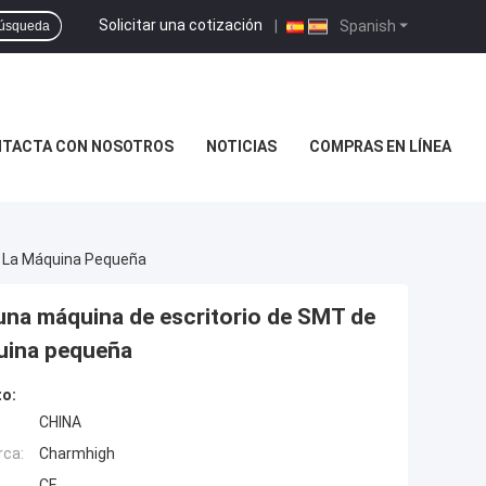
Solicitar una cotización
|
Spanish
úsqueda
TACTA CON NOSOTROS
NOTICIAS
COMPRAS EN LÍNEA
e La Máquina Pequeña
na máquina de escritorio de SMT de
quina pequeña
to:
CHINA
rca:
Charmhigh
CE