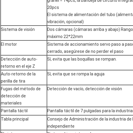
granel = 14pcs, la bandeja de circuito integ
20pcs
El sistema de alimentación del tubo (aliment
vibración, opcional)
Sistema de visión
Dos cámaras (cámaras arriba y abajo) Rango 
máximo 22*22mm
El motor
Sistema de accionamiento servo paso a paso
cerrado, asegúrese de no perder el paso
Detección de auto-
Sí, evita que las boquillas se rompan.
retorno en el eje Z
Auto-retorno de la
Sí, evita que se rompa la aguja
perilla de tira
Fugas del método de
Detección de vacío, detección de visión
detección de
materiales
Pantalla táctil
Pantalla táctil de 7 pulgadas para la industria
Tabla principal
Consejo de Administración de la industria de 
independiente