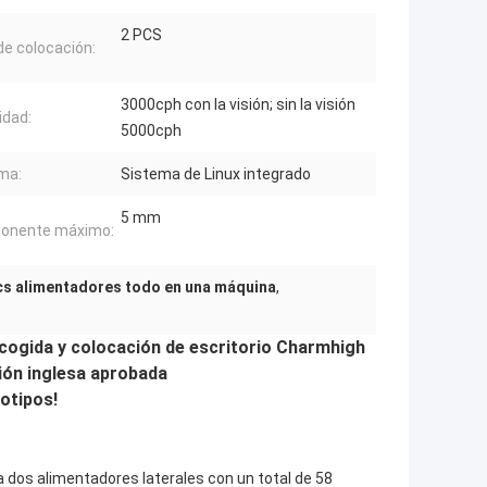
2 PCS
de colocación:
3000cph con la visión; sin la visión
idad:
5000cph
ma:
Sistema de Linux integrado
5 mm
onente máximo:
cs alimentadores todo en una máquina
,
cogida y colocación de escritorio Charmhigh
ión inglesa aprobada
otipos!
dos alimentadores laterales con un total de 58