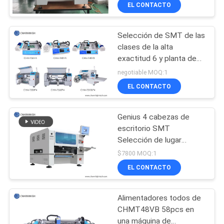
CHM-650, cambio auto
A
EL CONTACTO
del lugar de la boca
LA
Selección de SMT de las
FÁBRICA
clases de la alta
exactitud 6 y planta de
CONTROL
fabricación de escritorio
negotiable MOQ:1
del PWB de Charmhigh
DE
EL CONTACTO
de la máquina del lugar
CALIDAD
Genius 4 cabezas de
escritorio SMT
CONTACTA
Selección de lugar
máquina con 50
CON
$7800 MOQ:1
alimentadores CHM-551
EL CONTACTO
NOSOTROS
Alimentadores todos de
NOTICIAS
CHMT48VB 58pcs en
una máquina de