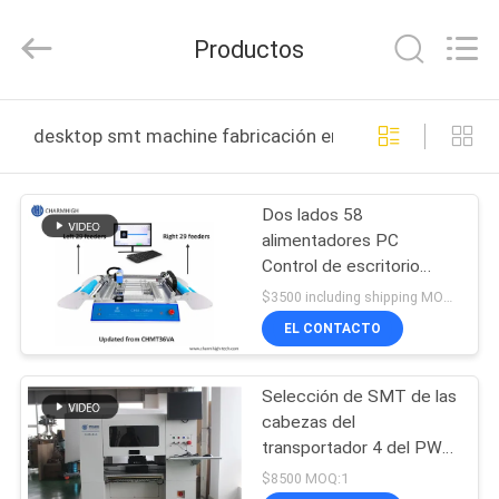
2016
-
2026
Productos
CHARMHIGH
TECHNOLOGY
LIMITED.
All
Rights
HOGAR
Reserved.
desktop smt machine fabricación en línea
PRODUCTOS
Dos lados 58
alimentadores PC
LOS
Control de escritorio
VÍDEOS
SMT máquina CHM-
$3500 including shipping MOQ:1
T36VB Chmt36va
EL CONTACTO
SOBRE
Selección de SMT de las
NOSOTROS
cabezas del
transportador 4 del PWB
VISITA
y máquina de escritorio
$8500 MOQ:1