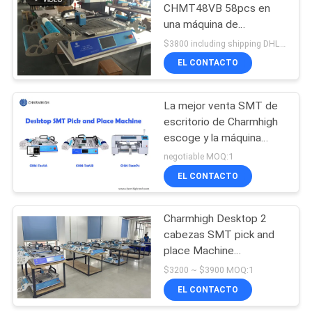
CHMT48VB 58pcs en
una máquina de
escritorio de SMT de la
$3800 including shipping DHL MOQ:1
máquina de la selección y
EL CONTACTO
del lugar de la máquina
pequeña
La mejor venta SMT de
escritorio de Charmhigh
escoge y la máquina
CHMT36VA CHMT48VB
negotiable MOQ:1
CHMT560P4 del lugar
EL CONTACTO
Charmhigh Desktop 2
cabezas SMT pick and
place Machine
Producción en lotes
$3200 ~ $3900 MOQ:1
pequeños Prototipado
EL CONTACTO
Investigación Enseñanza