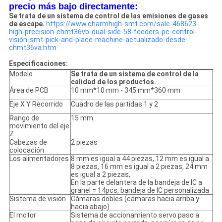
precio más bajo directamente:
Se trata de un sistema de control de las emisiones de gases
de escape.
https://www.charmhigh-smt.com/sale-468623-
high-precision-chmt36vb-dual-side-58-feeders-pc-control-
visión-smt-pick-and-place-machine-actualizado-desde-
chmt36va.htm
Especificaciones:
Modelo
Se trata de un sistema de control de la
calidad de los productos.
Área de PCB
10 mm*10 mm - 345 mm*360 mm
Eje X Y Recorrido
Cuadro de las partidas 1 y 2
Rango de
15 mm
movimiento del eje
Z
Cabezas de
2 piezas
colocación
Los alimentadores
8 mm es igual a 44 piezas, 12 mm es igual a
8 piezas, 16 mm es igual a 2 piezas, 24 mm
es igual a 2 piezas,
En la parte delantera de la bandeja de IC a
granel = 14pcs, bandeja de IC personalizada
Sistema de visión
Cámaras dobles (cámaras hacia arriba y
hacia abajo)
El motor
Sistema de accionamiento servo paso a