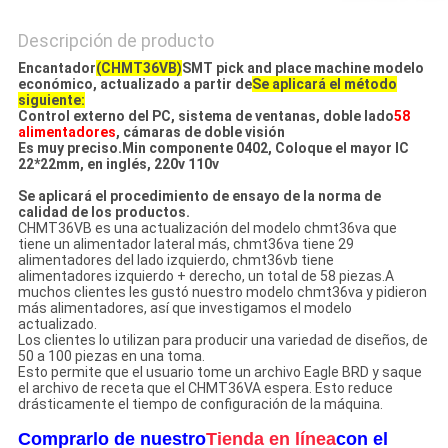
Descripción de producto
Encantador
(CHMT36VB)
SMT pick and place machine modelo
económico, actualizado a partir de
Se aplicará el método
siguiente:
Control externo del PC, sistema de ventanas, doble lado
58
alimentadores
, cámaras de doble visión
Es muy preciso.
Min componente 0402
, Coloque el mayor IC
22*22mm, en inglés, 220v 110v
Se aplicará el procedimiento de ensayo de la norma de
calidad de los productos.
CHMT36VB es una actualización del modelo chmt36va que
tiene un alimentador lateral más, chmt36va tiene 29
alimentadores del lado izquierdo, chmt36vb tiene
alimentadores izquierdo + derecho, un total de 58 piezas.A
muchos clientes les gustó nuestro modelo chmt36va y pidieron
más alimentadores, así que investigamos el modelo
actualizado.
Los clientes lo utilizan para producir una variedad de diseños, de
50 a 100 piezas en una toma.
Esto permite que el usuario tome un archivo Eagle BRD y saque
el archivo de receta que el CHMT36VA espera. Esto reduce
drásticamente el tiempo de configuración de la máquina.
Comprarlo de nuestro
Tienda en línea
con el