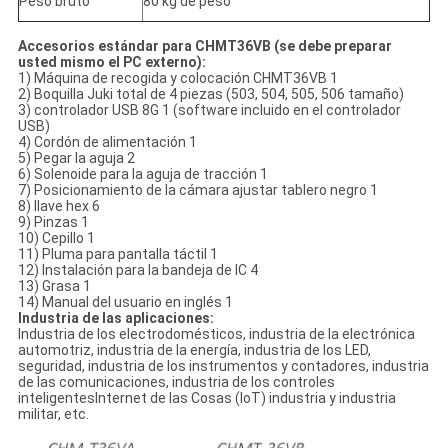
Peso bruto
80 kg de peso
Accesorios estándar para CHMT36VB (se debe preparar
usted mismo el PC externo):
1) Máquina de recogida y colocación CHMT36VB 1
2) Boquilla Juki total de 4 piezas (503, 504, 505, 506 tamaño)
3) controlador USB 8G 1 (software incluido en el controlador
USB)
4) Cordón de alimentación 1
5) Pegar la aguja 2
6) Solenoide para la aguja de tracción 1
7) Posicionamiento de la cámara ajustar tablero negro 1
8) llave hex 6
9) Pinzas 1
10) Cepillo 1
11) Pluma para pantalla táctil 1
12) Instalación para la bandeja de IC 4
13) Grasa 1
14) Manual del usuario en inglés 1
Industria de las aplicaciones:
Industria de los electrodomésticos, industria de la electrónica
automotriz, industria de la energía, industria de los LED,
seguridad, industria de los instrumentos y contadores, industria
de las comunicaciones, industria de los controles
inteligentesInternet de las Cosas (IoT) industria y industria
militar, etc.