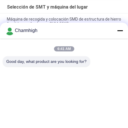
Selección de SMT y máquina del lugar
Máquina de recogida y colocación SMD de estructura de hierro
fundido con 4 cabezas CHM-551P
Charmhigh
Máquina de colocación y recogida SMT TC06 de diseño
estrecho y alta precisión, 6 cabezales, compatible con 01005
6:41 AM
La máquina de montaje de chips SMT para fabricación de
PCBA de Charmhigh TM08 CPK≥1.0
Good day, what product are you looking for?
Categorías Populares
Todos
Selección De SMT Y 
Cadena De 
Máquina Del Lugar
Producción De SMT
Impresora De La 
Horno Del Flujo De 
Plantilla
SMT
Pequeña Máquina 
Alimentador De SMT