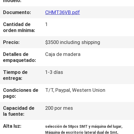
modelo:
A
Documento:
CHMT36VB.pdf
LA
FÁBRICA
Cantidad de
1
orden mínima:
CONTROL
Precio:
$3500 including shipping
DE
Detalles de
Caja de madera
empaquetado:
CALIDAD
Tiempo de
1-3 días
entrega:
CONTACTA
Condiciones de
T/T, Paypal, Western Union
CON
pago:
NOSOTROS
Capacidad de
200 por mes
la fuente:
NOTICIAS
Alta luz:
,
selección de 58pcs SMT y máquina del lugar
,
Máquina de escritorio lateral dual de Smt