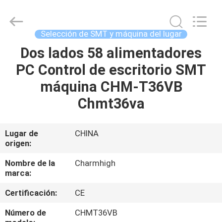
2016
-
2026
CHARMHIGH
TECHNOLOGY
Selección de SMT y máquina del lugar
LIMITED.
All
Rights
Dos lados 58 alimentadores
HOGAR
Reserved.
PC Control de escritorio SMT
PRODUCTOS
máquina CHM-T36VB
Chmt36va
LOS
VÍDEOS
Lugar de
CHINA
origen:
SOBRE
Nombre de la
Charmhigh
marca:
NOSOTROS
Certificación:
CE
VISITA
Número de
CHMT36VB