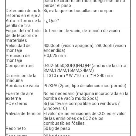
paso de circuito cerrado, asegúrese de no
perder el paso
Detección de auto-
Sí, evita que las boquillas se rompan.
retorno en el eje Z
Auto-retorno de la
- ¿ Qué?
perilla de tira
Fugas del método
Detección de vacío, detección de visión
de detección de
materiales
Velocidad de
4000cph (visión apagada); 2800cph (visión
montaje
encendida)
Precisión de
± 0,025 mm
montaje
Componentes
0402-5050,SOP,QFN,QFP (ancho de la cinta:
8MM,12MM,16MM,24MM)
Dimensión de la
L 1310 mm * W 710 mm * H 340 mm
máquina
Bombas de vacío
-92KPA (2pcs, tipo de silencio incorporado)
Fuente de aire
No es necesario (máquina incorporada en la
externa
bomba de vacío mudo 2pcs)
PC externo
Sí (software compatible con windows7,
windows10)
Válvula de tensión
El valor de las emisiones de CO2 es el valor
de las emisiones de CO2 de los
combustibles fósiles.
Peso neto
50 kg de peso