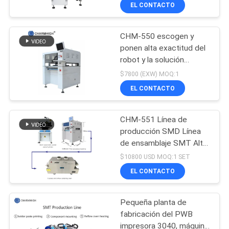
línea de montaje SMT
A
EL CONTACTO
LA
CHM-550 escogen y
FÁBRICA
ponen alta exactitud del
robot y la solución
CONTROL
económica para la
$7800 (EXW) MOQ:1
asamblea de SMT
DE
EL CONTACTO
CALIDAD
CHM-551 Línea de
producción SMD Línea
CONTACTA
de ensamblaje SMT Alta
precisión 4 cabezas
CON
$10800 USD MOQ:1 SET
Robot de fabricación de
EL CONTACTO
NOSOTROS
PCB
Pequeña planta de
NOTICIAS
fabricación del PWB
impresora 3040, máquina