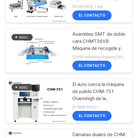
de CHMT36VA Smt,
SHOPPING
$4180 MOQ:1 set
horno de la plantilla de
EL CONTACTO
ON
420 flujos
LINE
Asamblea SMT de doble
cara CHMT36VB
MAPA
Máquina de recogida y
colocación de escritorio
DEL
$2998 including shipping DHL MOQ:1
EL CONTACTO
SITIO
El auto cerca la máquina
POLÍTICA
de pulido CHM-751
DE
Charmhigh de la
asamblea con barandilla
$15600 MOQ:1
PRIVACIDAD
del PWB del tornillo 6
EL CONTACTO
cabezas
Cámaras duales de CHM-