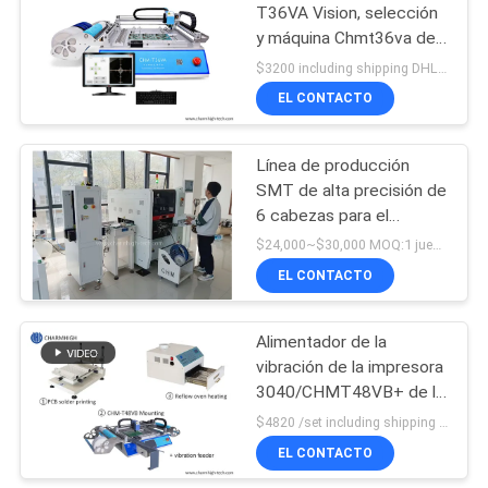
T36VA Vision, selección
y máquina Chmt36va de
SMT del control de la PC
$3200 including shipping DHL MOQ:1
del lugar
EL CONTACTO
Línea de producción
SMT de alta precisión de
6 cabezas para el
ensamblaje eficiente de
$24,000~$30,000 MOQ:1 juego
PCB
EL CONTACTO
Alimentador de la
vibración de la impresora
3040/CHMT48VB+ de la
plantilla, planta de
$4820 /set including shipping DHL MOQ:1 sistema
fabricación del PWB de
EL CONTACTO
SMT/horno BRT-420 del