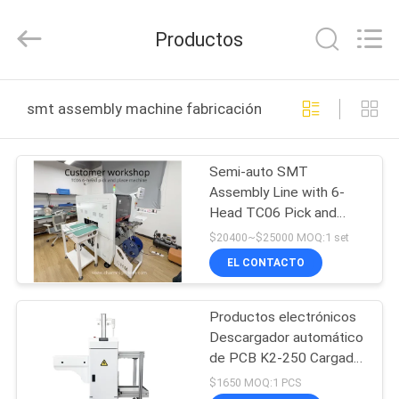
2016
-
2026
Productos
CHARMHIGH
TECHNOLOGY
LIMITED.
All
Rights
HOGAR
Reserved.
smt assembly machine fabricación en línea
PRODUCTOS
Semi-auto SMT
Assembly Line with 6-
LOS
Head TC06 Pick and
VÍDEOS
Place
$20400~$25000 MOQ:1 set
EL CONTACTO
SOBRE
Productos electrónicos
NOSOTROS
Descargador automático
de PCB K2-250 Cargador
VISITA
de revistas SMT para la
$1650 MOQ:1 PCS