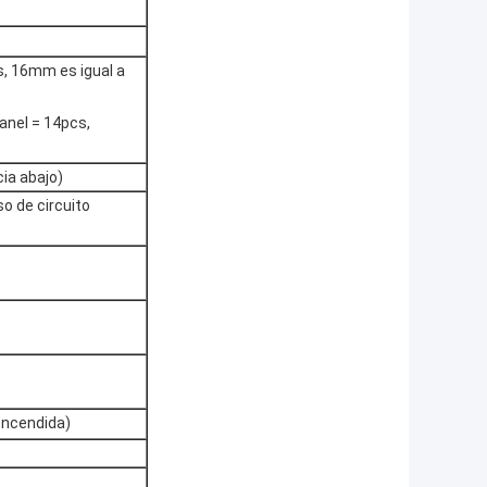
s, 16mm es igual a
ranel = 14pcs,
ia abajo)
o de circuito
encendida)