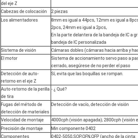
del eje Z
Cabezas de colocación
2 piezas
Los alimentadores
8mm es igual a 44pcs, 12mm es igual a 8pc
2pcs, 24mm es igual a 2pcs,
En la parte delantera de la bandeja de IC a g
bandeja de IC personalizada
Sistema de visión
Cámaras dobles (cámaras hacia arriba y hac
El motor
Sistema de accionamiento servo paso a pas
cerrado, asegúrese de no perder el paso
Detección de auto-
Sí, evita que las boquillas se rompan.
retorno en el eje Z
Auto-retorno de la perilla
- ¿ Qué?
de tira
Fugas del método de
Detección de vacío, detección de visión
detección de materiales
Velocidad de montaje
4000cph (visión apagada); 2800cph (visión 
Precisión de montaje
Min componente 0402
Componentes
0402-5050,SOP,QFN,QFP (ancho de la cinta: