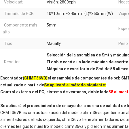
Velocidad:
Visión: 2800cph
Neces
Tamaño de PCB:
10*10mm~345m m (L)*360mm (W)
Viaje 
Componente más
5mm
Espes
alto:
Tipo:
Maually
Peso 
Selección de la asamblea de Smt y máquina
Resaltar:
El doble echó a un lado máquina de escrito
Máquina de escritorio de Smt de 58 alime
Encantador
(CHMT36VB)
el ensamblaje de componentes de pcb SMT
actualizado a partir de
Se aplicará el método siguiente:
Control externo del PC, sistema de ventanas, doble lado
58 alimen
Se aplicará el procedimiento de ensayo de la norma de calidad de 
CHMT36VB es una actualización del modelo chmt36va que tiene un al
alimentadores del lado izquierdo, chmt36vb tiene alimentadores izqu
clientes les gustó nuestro modelo chmt36va y pidieron más alimentad