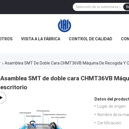
B
OTROS
VISITA A LA FÁBRICA
CONTROL DE CALIDAD
CON
r
Asamblea SMT De Doble Cara CHMT36VB Máquina De Recogida Y Col
Asamblea SMT de doble cara CHMT36VB Máquin
escritorio
Datos del produc
Lugar de origen:
Nombre de la ma
Certificación: