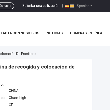
Solicitar una cotización
|
Spanish
úsqueda
TACTA CON NOSOTROS
NOTICIAS
COMPRAS EN LÍNEA
ocación De Escritorio
a de recogida y colocación de
to:
CHINA
rca:
Charmhigh
CE