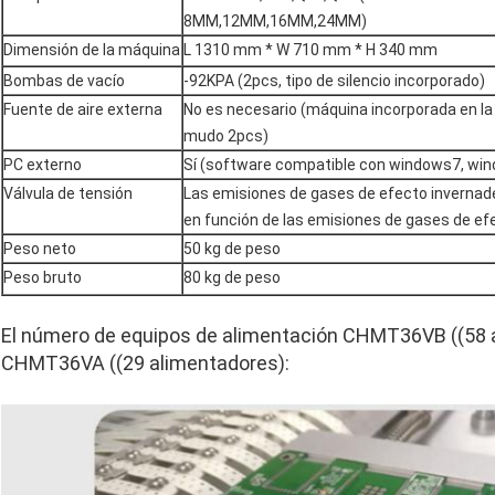
8MM,12MM,16MM,24MM)
Dimensión de la máquina
L 1310 mm * W 710 mm * H 340 mm
Bombas de vacío
-92KPA (2pcs, tipo de silencio incorporado)
Fuente de aire externa
No es necesario (máquina incorporada en l
mudo 2pcs)
PC externo
Sí (software compatible con windows7, wi
Válvula de tensión
Las emisiones de gases de efecto invernad
en función de las emisiones de gases de ef
Peso neto
50 kg de peso
Peso bruto
80 kg de peso
El número de equipos de alimentación CHMT36VB ((58 al
CHMT36VA ((29 alimentadores):