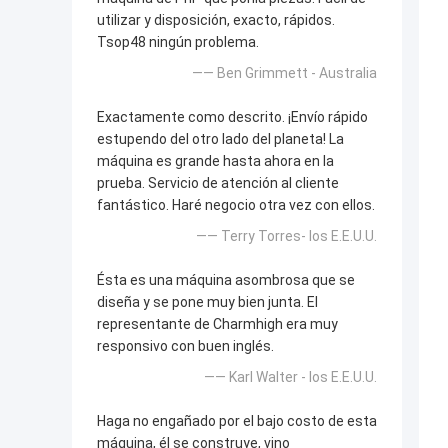
utilizar y disposición, exacto, rápidos.
Tsop48 ningún problema.
—— Ben Grimmett - Australia
Exactamente como descrito. ¡Envío rápido
estupendo del otro lado del planeta! La
máquina es grande hasta ahora en la
prueba. Servicio de atención al cliente
fantástico. Haré negocio otra vez con ellos.
—— Terry Torres- los E.E.U.U.
Ésta es una máquina asombrosa que se
diseña y se pone muy bien junta. El
representante de Charmhigh era muy
responsivo con buen inglés.
—— Karl Walter - los E.E.U.U.
Haga no engañado por el bajo costo de esta
máquina, él se construye, vino