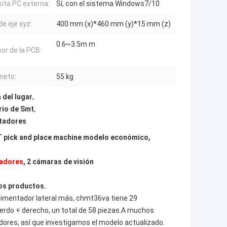
ita PC externa:
Sí, con el sistema Windows7/10
de eje xyz:
400 mm (x)*460 mm (y)*15 mm (z)
0.6~3.5m m
or de la PCB:
neto:
55 kg
 del lugar
,
rio de Smt
,
ntadores
 pick and place machine modelo económico,
tadores
, 2 cámaras de visión
los productos.
imentador lateral más, chmt36va tiene 29
ierdo + derecho, un total de 58 piezas.A muchos
ores, así que investigamos el modelo actualizado.