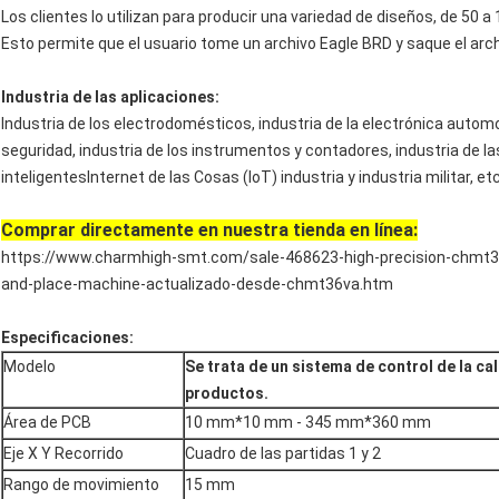
Los clientes lo utilizan para producir una variedad de diseños, de 50 
Esto permite que el usuario tome un archivo Eagle BRD y saque el ar
Industria de las aplicaciones:
Industria de los electrodomésticos, industria de la electrónica automotr
seguridad, industria de los instrumentos y contadores, industria de l
inteligentesInternet de las Cosas (IoT) industria y industria militar, etc
Comprar directamente en nuestra tienda en línea:
https://www.charmhigh-smt.com/sale-468623-high-precision-chmt36v
and-place-machine-actualizado-desde-chmt36va.htm
Especificaciones:
Modelo
Se trata de un sistema de control de la ca
productos.
Área de PCB
10 mm*10 mm - 345 mm*360 mm
Eje X Y Recorrido
Cuadro de las partidas 1 y 2
Rango de movimiento
15 mm