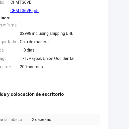
o:
CHMT36VB
CHMT36VB.pdf
inos:
n mínima:
1
$2998 including shipping DHL
aquetado:
Caja de madera
ga:
1-3 días
ago:
T/T, Paypal, Unión Occidental
fuente:
200 por mes
a y colocación de escritorio
ar la cabeza:
2 cabezas