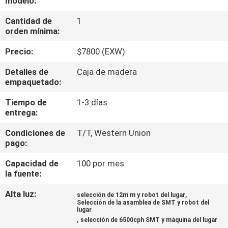
modelo:
A
Cantidad de
1
LA
orden mínima:
FÁBRICA
Precio:
$7800 (EXW)
CONTROL
Detalles de
Caja de madera
empaquetado:
DE
Tiempo de
1-3 días
CALIDAD
entrega:
Condiciones de
T/T, Western Union
CONTACTA
pago:
CON
Capacidad de
100 por mes
NOSOTROS
la fuente:
Alta luz:
,
selección de 12m m y robot del lugar
Selección de la asamblea de SMT y robot del
NOTICIAS
lugar
,
selección de 6500cph SMT y máquina del lugar