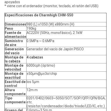
apoyados
* viene con el ordenador (monitor, teclado, el ratón del USB)
Especificaciones de Charmhigh CHM-550
Dimensiones
980 (L) x1050 (W) x880mm (H)
Peso
190kg
Fuente de
AC220V (50Hz, monofásico), 2.1kW
alimentación
Suministro
0.5MPa ~ 0.6MPa
de aire
Generación
Generador del vacío de Japón PISCO
del vacío
Montaje de
4 cabezas
la cabeza
Montaje de
6000cph (óptimo)
velocidad
Montaje de
±50μm@μ±3σ/chip
exactitud
Exactitud de
los 5μm
control
Altura
12m m
componente
Tipo
0201/0402/0603~5050/SOT/SOP/QFP/QFN/BGA,
componente
etc.
(resistor/condensador/diodo/triode/LED/IC, etc.)
Grueso del
0.6mm~3.5m m