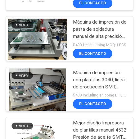
selección de SMT y
A
EL CONTACTO
máquina del lugar
LA
Máquina de impresión de
FÁBRICA
23
pasta de soldadura
manual de alta precisión
Impresora de la
CONTROL
SMT 3040
$430 free shipping MOQ:1 PCS
plantilla
DE
EL CONTACTO
CALIDAD
Máquina de impresión
con plantillas 3040, línea
CONTACTA
de producción SMT,
34
tabla de impresión 300 *
CON
$430 including shipping DHL door to door MOQ:1 unit
400mm
Horno del flujo de
EL CONTACTO
NOSOTROS
SMT
Mejor diseño Impresora
NOTICIAS
de plantillas manual 4532
Presión de aceite SMT