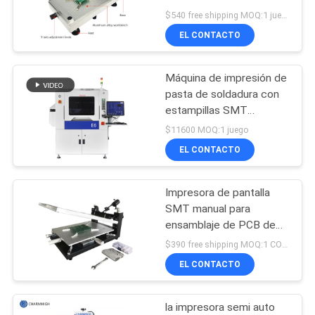
Impresora de seda
SHOPPING
$540 free shipping MOQ:1 juego
45x32cm
EL CONTACTO
ON
21
LINE
Máquina de impresión de
Alimentador de SMT
pasta de soldadura con
MAPA
estampillas SMT
totalmente automática
DEL
$11600 MOQ:1 juego
de alta precisión para
EL CONTACTO
SITIO
ensamblaje de PCB
Impresora de pantalla
21
POLÍTICA
SMT manual para
Pequeña máquina
DE
ensamblaje de PCB de
doble cara, 300 × 400
$390 free shipping MOQ:1 CONJUNTO
PRIVACIDAD
de SMT
mm Impresión con pasta
EL CONTACTO
de soldadura
la impresora semi auto