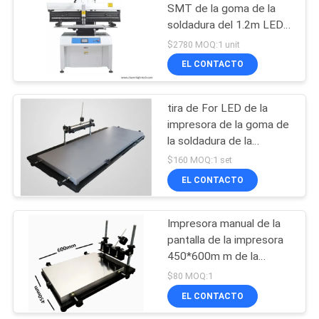
SMT de la goma de la
soldadura del 1.2m LED
19
estarce la línea de SMT
$2780 MOQ:1 unit
de la impresora
selección del smd y
EL CONTACTO
máquina del lugar
tira de For LED de la
impresora de la goma de
la soldadura de la
impresora 1300*240m m
$160 MOQ:1 set
de la plantilla del 1.2m
EL CONTACTO
8
LED manualmente
Planta de
Impresora manual de la
pantalla de la impresora
fabricación del PWB
450*600m m de la
plantilla de SMT de un
$80 MOQ:1
tamaño más grande
EL CONTACTO
4560