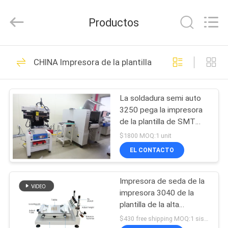
2016
-
2026
Productos
CHARMHIGH
TECHNOLOGY
LIMITED.
All
Rights
HOGAR
74
Reserved.
CHINA Impresora de la plantilla
Selección de SMT y
PRODUCTOS
máquina del lugar
La soldadura semi auto
3250 pega la impresora
LOS
de la plantilla de SMT
VÍDEOS
320*500m m
$1800 MOQ:1 unit
EL CONTACTO
37
SOBRE
Cadena de
Impresora de seda de la
NOSOTROS
impresora 3040 de la
producción de SMT
plantilla de la alta
VISITA
precisión, trabajo con la
$430 free shipping MOQ:1 sistema