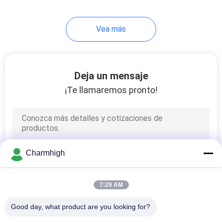
10
Vea más
Accesorios de SMT
Deja un mensaje
¡Te llamaremos pronto!
6
máquina que suelda
Charmhigh
de la onda
7:29 AM
Good day, what product are you looking for?