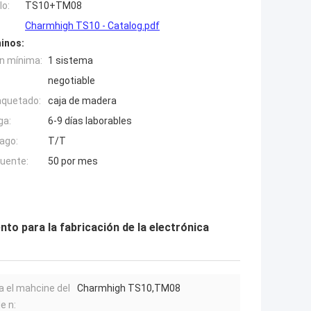
o:
TS10+TM08
Charmhigh TS10 - Catalog.pdf
inos:
n mínima:
1 sistema
negotiable
aquetado:
caja de madera
ga:
6-9 días laborables
ago:
T/T
fuente:
50 por mes
nto para la fabricación de la electrónica
a el mahcine del
Charmhigh TS10,TM08
e n: