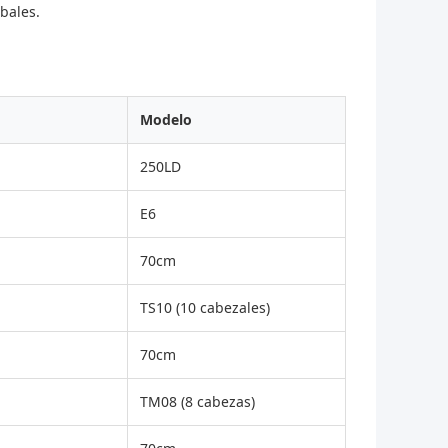
bales.
Modelo
250LD
E6
70cm
TS10 (10 cabezales)
70cm
TM08 (8 cabezas)