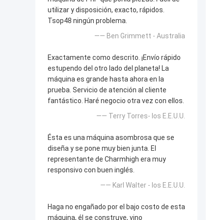
utilizar y disposición, exacto, rápidos.
Tsop48 ningún problema.
—— Ben Grimmett - Australia
Exactamente como descrito. ¡Envío rápido
estupendo del otro lado del planeta! La
máquina es grande hasta ahora en la
prueba. Servicio de atención al cliente
fantástico. Haré negocio otra vez con ellos.
—— Terry Torres- los E.E.U.U.
Ésta es una máquina asombrosa que se
diseña y se pone muy bien junta. El
representante de Charmhigh era muy
responsivo con buen inglés.
—— Karl Walter - los E.E.U.U.
Haga no engañado por el bajo costo de esta
máquina, él se construye, vino