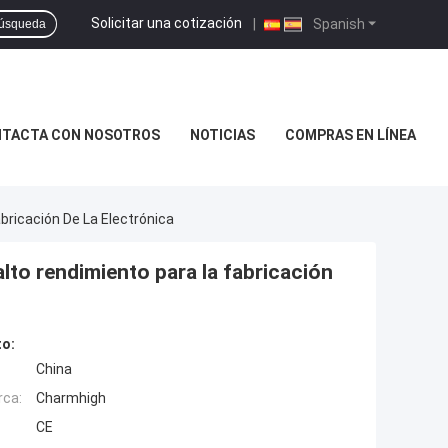
Solicitar una cotización
|
Spanish
úsqueda
TACTA CON NOSOTROS
NOTICIAS
COMPRAS EN LÍNEA
bricación De La Electrónica
alto rendimiento para la fabricación
to:
China
rca:
Charmhigh
CE