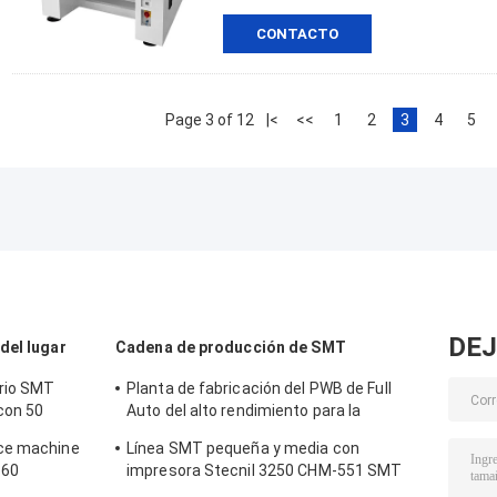
CONTACTO
Page 3 of 12
|<
<<
1
2
3
4
5
DEJ
del lugar
Cadena de producción de SMT
orio SMT
Planta de fabricación del PWB de Full
con 50
Auto del alto rendimiento para la
fabricación de la electrónica
ace machine
Línea SMT pequeña y media con
 60
impresora Stecnil 3250 CHM-551 SMT
Pick and Place Machine 830 Horno de