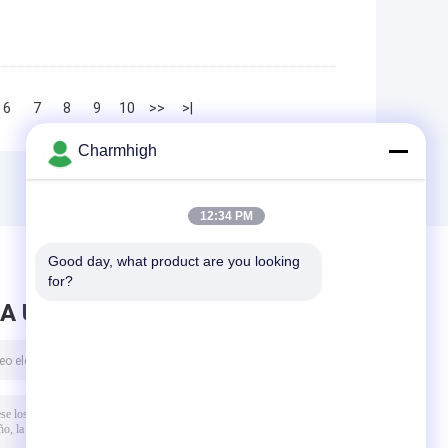
6
7
8
9
10
>>
>|
Charmhigh
12:34 PM
Good day, what product are you looking 
for?
A UN MENSAJE