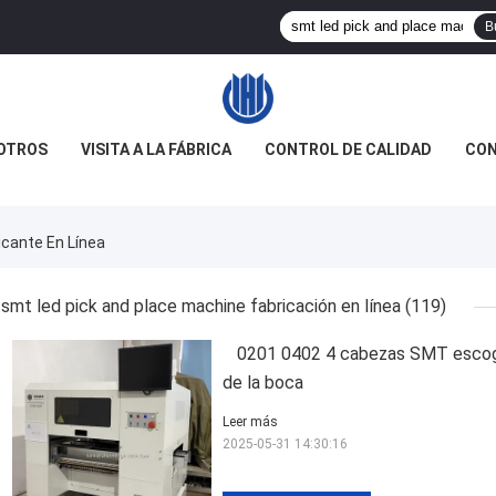
B
OTROS
VISITA A LA FÁBRICA
CONTROL DE CALIDAD
CON
icante En Línea
smt led pick and place machine fabricación en línea
(119)
0201 0402 4 cabezas SMT escoge
de la boca
Leer más
2025-05-31 14:30:16