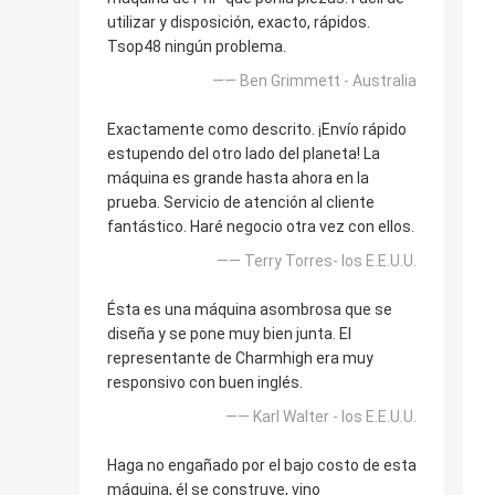
utilizar y disposición, exacto, rápidos.
Tsop48 ningún problema.
—— Ben Grimmett - Australia
Exactamente como descrito. ¡Envío rápido
estupendo del otro lado del planeta! La
máquina es grande hasta ahora en la
prueba. Servicio de atención al cliente
fantástico. Haré negocio otra vez con ellos.
—— Terry Torres- los E.E.U.U.
Ésta es una máquina asombrosa que se
diseña y se pone muy bien junta. El
representante de Charmhigh era muy
responsivo con buen inglés.
—— Karl Walter - los E.E.U.U.
Haga no engañado por el bajo costo de esta
máquina, él se construye, vino