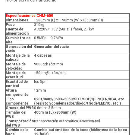
motor servo de Panasonic
Especificaciones CHM-650
Dimensiones
1280m m (L) x1190mm (W) x1050mm (H)
Peso
310kg
Fuente de
AC220V/110V (50Hz, 1 fase), 2.1kW
alimentación
Suministro de
0.5MPa ~ 0.7MPa
aire
Generación del
Generador del vacío
vacío
Montaje de la
4 cabezas
cabeza
Montaje de
9000cph (óptimo)
velocidad
Montaje de
±50μm@μ±3σ/chip
exactitud
Exactitud de
los 5μm
control
Altura
1
2m m
componente
Tipo
0201/0402/0603~5050/SOT/SOP/QFP/QFN/BGA, etc.
componente
(resistor/condensador/diodo/triode/LED/IC, etc.)
Grueso del PWB
0.6mm~3.5m m
Tamaño del
400m m (L) x350mm (W)
PWB
Transportación
transportación automática 3-section-rail
del PWB
Cambio de la
Cambio automático de la boca (biblioteca de la boca
boca
19-hole)