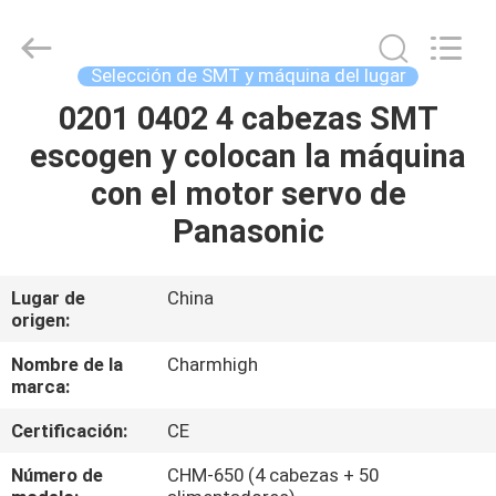
2016
-
2026
CHARMHIGH
TECHNOLOGY
Selección de SMT y máquina del lugar
LIMITED.
All
Rights
0201 0402 4 cabezas SMT
HOGAR
Reserved.
escogen y colocan la máquina
PRODUCTOS
con el motor servo de
Panasonic
LOS
VÍDEOS
Lugar de
China
origen:
SOBRE
Nombre de la
Charmhigh
marca:
NOSOTROS
Certificación:
CE
VISITA
Número de
CHM-650 (4 cabezas + 50