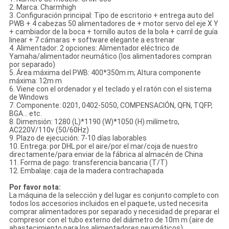
2. Marca: Charmhigh
3. Configuración principal: Tipo de escritorio + entrega auto del
PWB + 4 cabezas 50 alimentadores de + motor servo del eje X Y
+ cambiador de la boca + tornillo autos de la bola + carril de guía
linear + 7 cámaras + software elegante a estrenar
4. Alimentador: 2 opciones: Alimentador eléctrico de
Yamaha/alimentador neumático (los alimentadores compran
por separado)
5. Área máxima del PWB: 400*350m m; Altura componente
máxima: 12m m
6. Viene con el ordenador y el teclado y el ratón con el sistema
de Windows
7. Componente: 0201, 0402-5050, COMPENSACIÓN, QFN, TQFP,
BGA… etc.
8. Dimensión: 1280 (L)*1190 (W)*1050 (H) milímetro,
AC220V/110v (50/60Hz)
9. Plazo de ejecución: 7-10 días laborables
10. Entrega: por DHL por el aire/por el mar/coja de nuestro
directamente/para enviar de la fábrica al almacén de China
11. Forma de pago: transferencia bancaria (T/T)
12. Embalaje: caja de la madera contrachapada
Por favor nota:
La máquina de la selección y del lugar es conjunto completo con
todos los accesorios incluidos en el paquete, usted necesita
comprar alimentadores por separado y necesidad de preparar el
compresor con el tubo externo del diámetro de 10m m (aire de
abastecimiento para los alimentadores neumáticos),