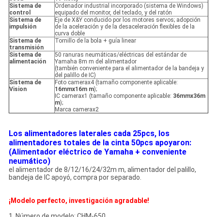
Sistema de
Ordenador industrial incorporado (sistema de Windows)
control
equipado del monitor, del teclado, y del ratón
Sistema de
Eje de X&Y conducido por los motores servos; adopción
impulsión
de la aceleración y de la desaceleración flexibles de la
curva doble
Sistema de
Tornillo de la bola + guía linear
transmisión
Sistema de
50 ranuras neumáticas/eléctricas del estándar de
alimentación
Yamaha 8m m del alimentador
(también conveniente para el alimentador de la bandeja y
del palillo de IC)
Sistema de
Foto camerax4 (tamaño componente aplicable:
Vision
16mmx16m m
);
IC camerax1 (tamaño componente aplicable:
36mmx36m
m
);
Marca camerax2
Los alimentadores laterales cada 25pcs, los
alimentadores totales de la cinta 50pcs apoyaron:
(Alimentador eléctrico de Yamaha + conveniente
neumático)
el alimentador de 8/12/16/24/32m m, alimentador del palillo,
bandeja de IC apoyó, compra por separado.
¡Modelo perfecto, investigación agradable!
1. Número de modelo: CHM-650