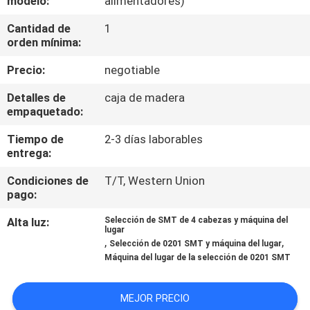
modelo:
alimentadores)
A
Cantidad de
1
LA
orden mínima:
FÁBRICA
Precio:
negotiable
CONTROL
Detalles de
caja de madera
empaquetado:
DE
Tiempo de
2-3 días laborables
CALIDAD
entrega:
Condiciones de
T/T, Western Union
CONTACTA
pago:
CON
Alta luz:
Selección de SMT de 4 cabezas y máquina del
lugar
NOSOTROS
,
,
Selección de 0201 SMT y máquina del lugar
Máquina del lugar de la selección de 0201 SMT
NOTICIAS
MEJOR PRECIO