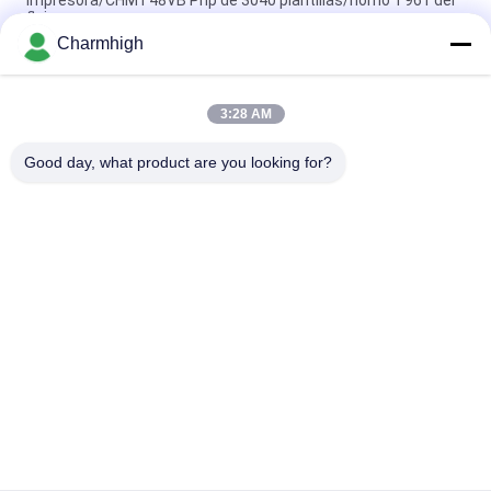
flujo
Charmhigh
Duración total 3,5 m Línea de producción SMT pequeña de alta
precisión 0201, BGA, IC de 144 pines
3:28 AM
Planta de fabricación del PWB de Full Auto del alto rendimiento
para la fabricación de la electrónica
Good day, what product are you looking for?
Categorías Populares
Todos
Selección De SMT Y 
Cadena De 
Máquina Del Lugar
Producción De SMT
Impresora De La 
Horno Del Flujo De 
Plantilla
SMT
Pequeña Máquina 
Alimentador De SMT
De SMT
Selección Del Smd Y 
Planta De 
Máquina Del Lugar
Fabricación Del PWB