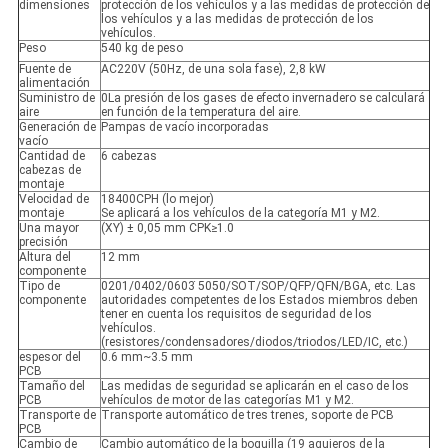
dimensiones
protección de los vehículos y a las medidas de protección de
los vehículos y a las medidas de protección de los
vehículos.
Peso
540 kg de peso
Fuente de
AC220V (50Hz, de una sola fase), 2,8 kW
alimentación
Suministro de
0La presión de los gases de efecto invernadero se calculará
aire
en función de la temperatura del aire.
Generación de
Pampas de vacío incorporadas
vacío
Cantidad de
6 cabezas
cabezas de
montaje
Velocidad de
18400CPH (lo mejor)
montaje
Se aplicará a los vehículos de la categoría M1 y M2.
Una mayor
(XY) ± 0,05 mm CPK≥1.0
precisión
Altura del
12 mm
componente
Tipo de
0201/0402/0603 ̇5050/SOT/SOP/QFP/QFN/BGA, etc. Las
componente
autoridades competentes de los Estados miembros deben
tener en cuenta los requisitos de seguridad de los
vehículos.
(resistores/condensadores/diodos/triodos/LED/IC, etc.)
espesor del
0.6 mm~3.5 mm
PCB
Tamaño del
Las medidas de seguridad se aplicarán en el caso de los
PCB
vehículos de motor de las categorías M1 y M2.
Transporte de
Transporte automático de tres trenes, soporte de PCB
PCB
Cambio de
Cambio automático de la boquilla (19 agujeros de la