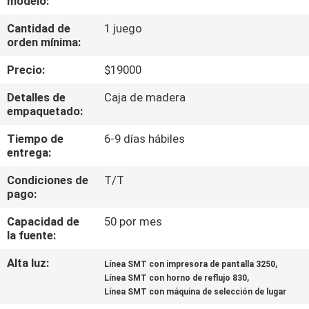
modelo:
A
Cantidad de
1 juego
LA
orden mínima:
FÁBRICA
Precio:
$19000
CONTROL
Detalles de
Caja de madera
empaquetado:
DE
Tiempo de
6-9 días hábiles
CALIDAD
entrega:
Condiciones de
T/T
CONTACTA
pago:
CON
Capacidad de
50 por mes
NOSOTROS
la fuente:
Alta luz:
,
Línea SMT con impresora de pantalla 3250
,
NOTICIAS
Línea SMT con horno de reflujo 830
Línea SMT con máquina de selección de lugar