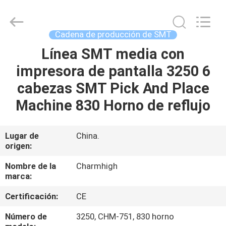
2016
-
2026
CHARMHIGH
TECHNOLOGY
Cadena de producción de SMT
LIMITED.
All
Rights
Línea SMT media con
HOGAR
Reserved.
impresora de pantalla 3250 6
PRODUCTOS
cabezas SMT Pick And Place
Machine 830 Horno de reflujo
LOS
VÍDEOS
Lugar de
China.
origen:
SOBRE
Nombre de la
Charmhigh
marca:
NOSOTROS
Certificación:
CE
VISITA
Número de
3250, CHM-751, 830 horno