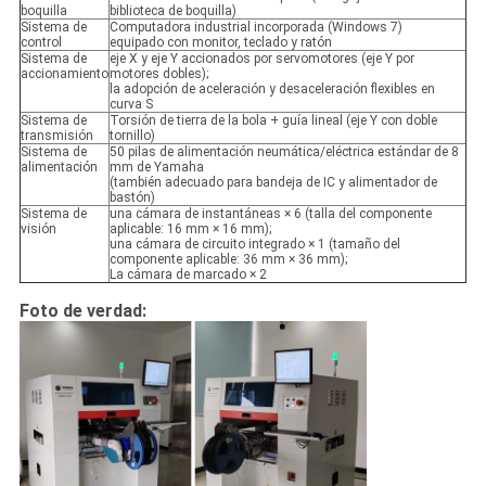
boquilla
biblioteca de boquilla)
Sistema de
Computadora industrial incorporada (Windows 7)
control
equipado con monitor, teclado y ratón
Sistema de
eje X y eje Y accionados por servomotores (eje Y por
accionamiento
motores dobles);
la adopción de aceleración y desaceleración flexibles en
curva S
Sistema de
Torsión de tierra de la bola + guía lineal (eje Y con doble
transmisión
tornillo)
Sistema de
50 pilas de alimentación neumática/eléctrica estándar de 8
alimentación
mm de Yamaha
(también adecuado para bandeja de IC y alimentador de
bastón)
Sistema de
una cámara de instantáneas × 6 (talla del componente
visión
aplicable: 16 mm × 16 mm);
una cámara de circuito integrado × 1 (tamaño del
componente aplicable: 36 mm × 36 mm);
La cámara de marcado × 2
Foto de verdad: