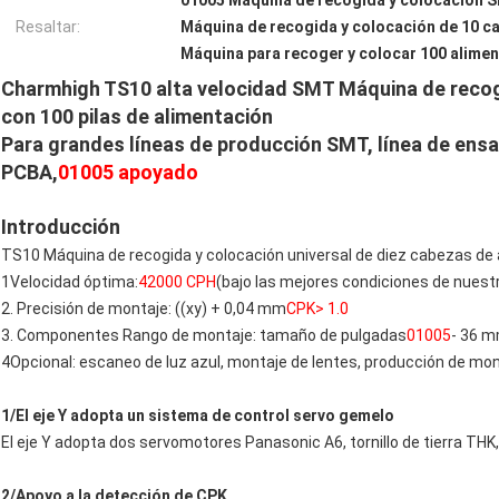
01005 Máquina de recogida y colocación 
Resaltar:
Máquina de recogida y colocación de 10 c
Máquina para recoger y colocar 100 alime
Charmhigh TS10 alta velocidad SMT Máquina de recog
con 100 pilas de alimentación
Para grandes líneas de producción SMT, línea de ensa
PCBA,
01005 apoyado
Introducción
TS10 Máquina de recogida y colocación universal de diez cabezas de al
1Velocidad óptima:
42000 CPH
(bajo las mejores condiciones de nues
2. Precisión de montaje: ((xy) + 0,04 mm
CPK> 1.0
3. Componentes Rango de montaje: tamaño de pulgadas
01005
- 36 
4Opcional: escaneo de luz azul, montaje de lentes, producción de mon
1/El eje Y adopta un sistema de control servo gemelo
El eje Y adopta dos servomotores Panasonic A6, tornillo de tierra THK, 
2/Apoyo a la detección de CPK