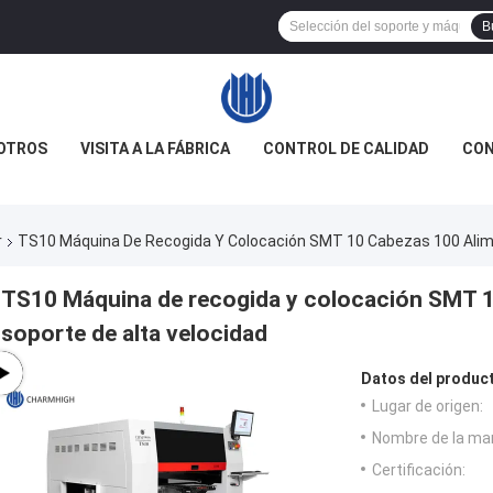
B
OTROS
VISITA A LA FÁBRICA
CONTROL DE CALIDAD
CON
r
TS10 Máquina De Recogida Y Colocación SMT 10 Cabezas 100 Alim
TS10 Máquina de recogida y colocación SMT 
soporte de alta velocidad
Datos del produc
Lugar de origen:
Nombre de la ma
Certificación: