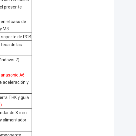
 el presente
 en el caso de
y M3.
, soporte de PCB
oteca de las
Windows 7)
Panasonic A6
e aceleración y
ierra THK y guía
o)
tándar de 8 mm
y alimentador
 componente