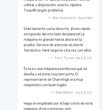
utilizar y disposición, exacto, rápidos.
Tsop48 ningún problema.
—— Ben Grimmett - Australia
Exactamente como descrito. ¡Envío rápido
estupendo del otro lado del planeta! La
máquina es grande hasta ahora en la
prueba. Servicio de atención al cliente
fantástico. Haré negocio otra vez con ellos.
—— Terry Torres- los E.E.U.U.
Ésta es una máquina asombrosa que se
diseña y se pone muy bien junta. El
representante de Charmhigh era muy
responsivo con buen inglés.
—— Karl Walter - los E.E.U.U.
Haga no engañado por el bajo costo de esta
máquina, él se construye, vino