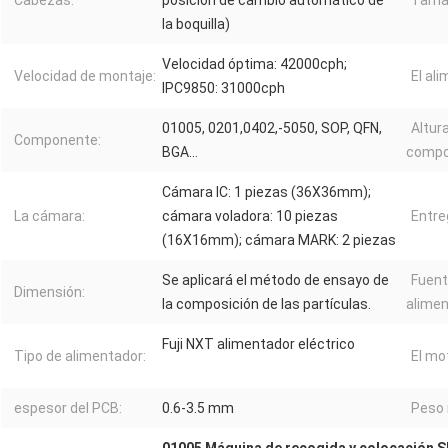
Cabezas:
posición de cambio automático de
Tamañ
la boquilla)
Velocidad óptima: 42000cph;
Velocidad de montaje:
El al
IPC9850: 31000cph
01005, 0201,0402,-5050, SOP, QFN,
Altur
Componente:
BGA...
compo
Cámara IC: 1 piezas (36X36mm);
La cámara:
cámara voladora: 10 piezas
Entre
(16X16mm); cámara MARK: 2 piezas
Se aplicará el método de ensayo de
Fuent
Dimensión:
la composición de las partículas.
alimen
Fuji NXT alimentador eléctrico
Tipo de alimentador:
El mo
espesor del PCB:
0.6-3.5 mm
Peso 