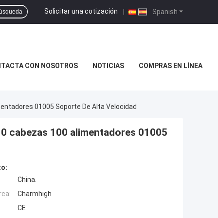
Solicitar una cotización
|
Spanish
úsqueda
TACTA CON NOSOTROS
NOTICIAS
COMPRAS EN LÍNEA
entadores 01005 Soporte De Alta Velocidad
10 cabezas 100 alimentadores 01005
to:
China.
rca:
Charmhigh
CE