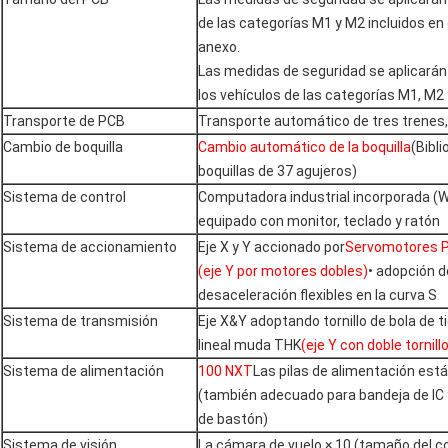
de las categorías M1 y M2 incluidos en
anexo.
Las medidas de seguridad se aplicarán
los vehículos de las categorías M1, M2 
Transporte de PCB
Transporte automático de tres trenes
Cambio de boquilla
Cambio automático de la boquilla
(Bibli
boquillas de 37 agujeros)
Sistema de control
Computadora industrial incorporada (
equipado con monitor, teclado y ratón
Sistema de accionamiento
Eje X y Y accionado por
Servomotores 
(eje Y por motores dobles)
• adopción d
desaceleración flexibles en la curva S
Sistema de transmisión
Eje X&Y adoptando tornillo de bola de t
lineal muda THK
(eje Y con doble tornill
Sistema de alimentación
100 NXT
Las pilas de alimentación es
(también adecuado para bandeja de IC 
de bastón)
Sistema de visión
La cámara de vuelo × 10 (tamaño del