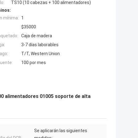
o:
TS10 (10 cabezas + 100 alimentadores)
inos:
n mínima:
1
$35000
aquetado:
Caja de madera
ga:
3-7 días laborables
ago:
T/T, Western Union
fuente:
100 por mes
0 alimentadores 01005 soporte de alta
Se aplicarán las siguientes