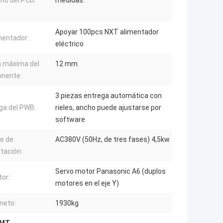
o del PCB:
medidas:
Apoyar 100pcs NXT alimentador
imentador:
eléctrico
a máxima del
12 mm
nente:
3 piezas entrega automática con
ga del PWB:
rieles, ancho puede ajustarse por
software
e de
AC380V (50Hz, de tres fases) 4,5kw
tación:
Servo motor Panasonic A6 (duplos
tor:
motores en el eje Y)
neto:
1930kg