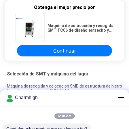
Obtenga el mejor precio por
Máquina de colocación y recogida
SMT TC06 de diseño estrecho y
alta precisión, 6 cabezales,
compatible con 01005
Continuar
Selección de SMT y máquina del lugar
Máquina de recogida y colocación SMD de estructura de hierro
fundido con 4 cabezas CHM-551P
Charmhigh
Máquina de colocación y recogida SMT TC06 de diseño
estrecho y alta precisión, 6 cabezales, compatible con 01005
6:38 AM
La máquina de montaje de chips SMT para fabricación de
PCBA de Charmhigh TM08 CPK≥1.0
Good day, what product are you looking for?