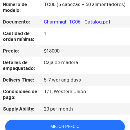
A
Número de
TC06 (6 cabezas + 50 alimentadores)
modelo:
LA
Documento:
Charmhigh TC06 - Catalog.pdf
FÁBRICA
Cantidad de
1
orden mínima:
CONTROL
DE
Precio:
$18000
CALIDAD
Detalles de
Caja de madera
empaquetado:
CONTACTA
Delivery Time:
5-7 working days
CON
Condiciones de
T/T, Western Union
pago:
NOSOTROS
Supply Ability:
20 per month
NOTICIAS
MEJOR PRECIO