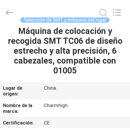
2016
-
2026
CHARMHIGH
TECHNOLOGY
Selección de SMT y máquina del lugar
LIMITED.
All
Rights
Máquina de colocación y
HOGAR
Reserved.
recogida SMT TC06 de diseño
PRODUCTOS
estrecho y alta precisión, 6
cabezales, compatible con
LOS
01005
VÍDEOS
Lugar de
China.
origen:
SOBRE
NOSOTROS
Nombre de la
Charmhigh
marca:
VISITA
Certificación:
CE