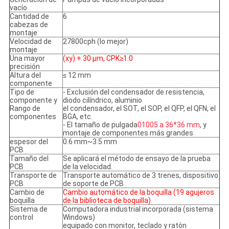
vacío
Cantidad de
6
cabezas de
montaje
Velocidad de
27800cph (lo mejor)
montaje
Una mayor
(xy) + 30 μm, CPK≥1.0
precisión
Altura del
≤ 12 mm
componente
Tipo de
- Exclusión del condensador de resistencia,
componente y
diodo cilíndrico, aluminio
Rango de
el condensador, el SOT, el SOP, el QFP, el QFN, el
componentes
BGA, etc.
- El tamaño de pulgada
01005 a 36*36 mm
, y
montaje de componentes más grandes
espesor del
0.6 mm~3.5 mm
PCB
Tamaño del
Se aplicará el método de ensayo de la prueba
PCB
de la velocidad.
Transporte de
Transporte automático de 3 trenes, dispositivo
PCB
de soporte de PCB
Cambio de
Cambio automático de la boquilla (19 agujeros
boquilla
de la biblioteca de boquilla)
Sistema de
Computadora industrial incorporada (sistema
control
Windows)
equipado con monitor, teclado y ratón