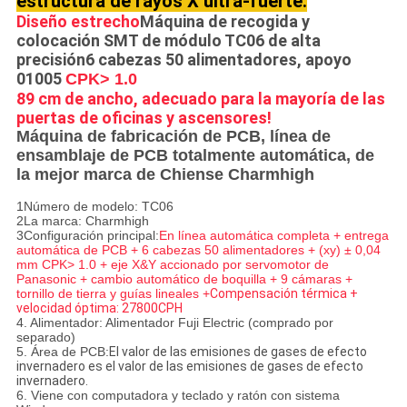
estructura de rayos X ultra-fuerte.
Diseño estrecho
Máquina de recogida y
colocación SMT de módulo TC06 de alta
precisión
6 cabezas 50 alimentadores, apoyo
01005
CPK> 1.0
89 cm de ancho, adecuado para la mayoría de las
puertas de oficinas y ascensores!
Máquina de fabricación de PCB, línea de
ensamblaje de PCB totalmente automática, de
la mejor marca de Chiense Charmhigh
1Número de modelo: TC06
2La marca: Charmhigh
3Configuración principal:
En línea automática completa + entrega
automática de PCB + 6 cabezas 50 alimentadores + (xy) ± 0,04
mm CPK> 1.0 + eje X&Y accionado por servomotor de
Panasonic + cambio automático de boquilla + 9 cámaras +
tornillo de tierra y guías lineales +
Compensación térmica +
velocidad óptima: 27800CPH
4. Alimentador: Alimentador Fuji Electric (comprado por
separado)
5. Área de PCB:
El valor de las emisiones de gases de efecto
invernadero es el valor de las emisiones de gases de efecto
invernadero.
6. Viene con computadora y teclado y ratón con sistema