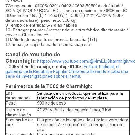
Windows
7Componente: 01005/ 0201/ 0402 / 0603-5050/ diodo/ triodo/
SOP/ QFP/ QFN/ BGA/ LED... hasta un máximo de 36*36mm IC
8Dimensión: 89
0 (L) * 1450 (W) * 1500 (H) mm
, AC220V (50hz,
de una sola fase); peso neto: 900 kg
9Tiempo de entrega: 5-7 días hábiles
10. Entrega: por mar / recoger de nuestra fábrica directamente /
enviar a China almacén
11Método de pago: transferencia bancaria (T/T)
12Embalaje: caja de madera contrachapada
Canal de YouTube de
Charmhigh:
https://www.youtube.com/@KimiLiuCharmhigh/vi
TC06 vídeo de trabajo, montaje 01005:
En la actualidad, el
gobierno de la República Popular China está llevando a cabo una
serie de investigaciones sobre el tema.
Parámetros de la TC06 de Charmhigh:
Las
Se trata de un producto que se utiliza para la
dimensiones
fabricación de productos de limpieza.
Peso
900 kg de peso
Fuente de
AC220V (50Hz, de una sola fase), 3 kW
alimentación
Suministro de
0La presión de los gases de efecto invernadero
aire
se calculará en función de la temperatura del
aire.
Generación de
Pampas de vacío incorporadas