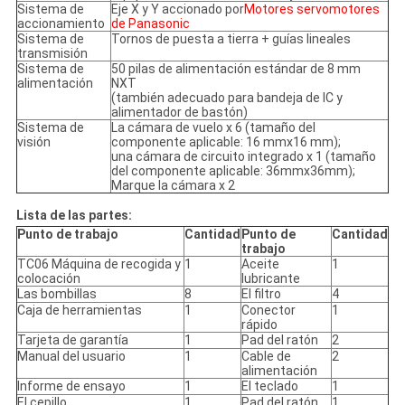
Sistema de
Eje X y Y accionado por
Motores servomotores
accionamiento
de Panasonic
Sistema de
Tornos de puesta a tierra + guías lineales
transmisión
Sistema de
50 pilas de alimentación estándar de 8 mm
alimentación
NXT
(también adecuado para bandeja de IC y
alimentador de bastón)
Sistema de
La cámara de vuelo x 6 (tamaño del
visión
componente aplicable: 16 mmx16 mm);
una cámara de circuito integrado x 1 (tamaño
del componente aplicable: 36mmx36mm);
Marque la cámara x 2
Lista de las partes:
Punto de trabajo
Cantidad
Punto de
Cantidad
trabajo
TC06 Máquina de recogida y
1
Aceite
1
colocación
lubricante
Las bombillas
8
El filtro
4
Caja de herramientas
1
Conector
1
rápido
Tarjeta de garantía
1
Pad del ratón
2
Manual del usuario
1
Cable de
2
alimentación
Informe de ensayo
1
El teclado
1
El cepillo
1
Pad del ratón
1