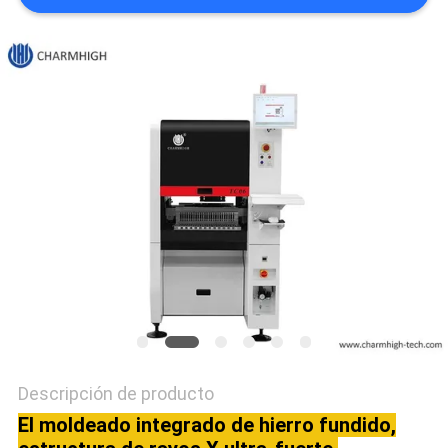
SHOPPING
ON
LINE
MAPA
DEL
SITIO
POLÍTICA
DE
PRIVACIDAD
Descripción de producto
El moldeado integrado de hierro fundido,