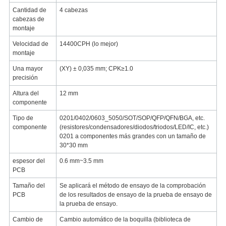
Cantidad de
4 cabezas
cabezas de
montaje
Velocidad de
14400CPH (lo mejor)
montaje
Una mayor
(XY) ± 0,035 mm; CPK≥1.0
precisión
Altura del
12 mm
componente
Tipo de
0201/0402/0603_5050/SOT/SOP/QFP/QFN/BGA, etc.
componente
(resistores/condensadores/diodos/triodos/LED/IC, etc.)
0201 a componentes más grandes con un tamaño de
30*30 mm
espesor del
0.6 mm~3.5 mm
PCB
Tamaño del
Se aplicará el método de ensayo de la comprobación
PCB
de los resultados de ensayo de la prueba de ensayo de
la prueba de ensayo.
Cambio de
Cambio automático de la boquilla (biblioteca de