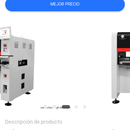
MEJOR PRECIO
SHOPPING
ON
LINE
MAPA
DEL
SITIO
POLÍTICA
DE
PRIVACIDAD
Descripción de producto