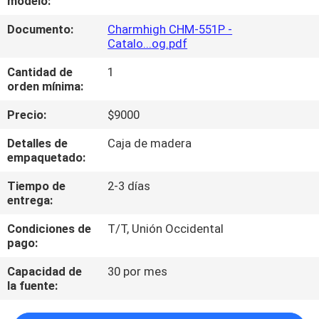
modelo:
A
Documento:
Charmhigh CHM-551P -
LA
Catalo...og.pdf
FÁBRICA
Cantidad de
1
orden mínima:
CONTROL
Precio:
$9000
DE
Detalles de
Caja de madera
CALIDAD
empaquetado:
Tiempo de
2-3 días
CONTACTA
entrega:
CON
Condiciones de
T/T, Unión Occidental
NOSOTROS
pago:
Capacidad de
30 por mes
la fuente:
NOTICIAS