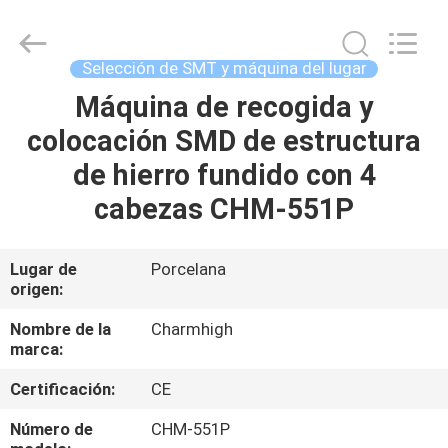
2016
-
2026
CHARMHIGH
TECHNOLOGY
Selección de SMT y máquina del lugar
LIMITED.
All
Rights
Máquina de recogida y
HOGAR
Reserved.
colocación SMD de estructura
PRODUCTOS
de hierro fundido con 4
cabezas CHM-551P
LOS
VÍDEOS
Lugar de
Porcelana
origen:
SOBRE
Nombre de la
Charmhigh
marca:
NOSOTROS
Certificación:
CE
VISITA
Número de
CHM-551P