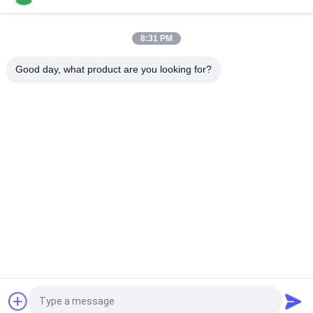
Máquina de colocación y recogida SMT TC06 de diseño
estrecho y alta precisión, 6 cabezales, compatible con 01005
8:31 PM
La máquina de montaje de chips SMT para fabricación de
PCBA de Charmhigh TM08 CPK≥1.0
Good day, what product are you looking for?
Categorías Populares
Todos
Selección De SMT Y 
Cadena De 
Máquina Del Lugar
Producción De SMT
Impresora De La 
Horno Del Flujo De 
Plantilla
SMT
Pequeña Máquina 
Alimentador De SMT
De SMT
Selección Del Smd Y 
Planta De 
Máquina Del Lugar
Fabricación Del PWB
Solicitar una cotización