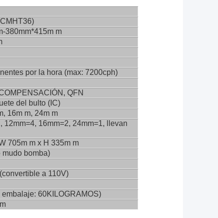
(CMHT36)
-380mm*415m m
m
entes por la hora (max: 7200cph)
, COMPENSACIÓN, QFN
ete del bulto (IC)
m, 16m m, 24m m
, 12mm=4, 16mm=2, 24mm=1, llevan
 W 705m m x H 335m m
o mudo bomba)
(convertible a 110V)
el embalaje: 60KILOGRAMOS)
1m