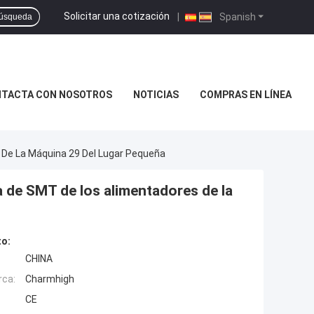
Solicitar una cotización
|
Spanish
úsqueda
TACTA CON NOSOTROS
NOTICIAS
COMPRAS EN LÍNEA
De La Máquina 29 Del Lugar Pequeña
e SMT de los alimentadores de la
to:
CHINA
rca:
Charmhigh
CE