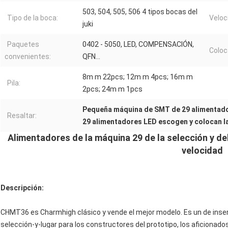
503, 504, 505, 506 4 tipos bocas del
Tipo de la boca:
Veloc
juki
Paquetes
0402 - 5050, LED, COMPENSACIÓN,
Coloc
convenientes:
QFN…
8m m 22pcs; 12m m 4pcs; 16m m
Pila:
2pcs; 24m m 1pcs
Pequeña máquina de SMT de 29 alimentad
Resaltar:
29 alimentadores LED escogen y colocan l
Alimentadores de la máquina 29 de la selección y 
velocidad
Descripción:
CHMT36 es Charmhigh clásico y vende el mejor modelo. Es un de inserc
selección-y-lugar para los constructores del prototipo, los aficionados,