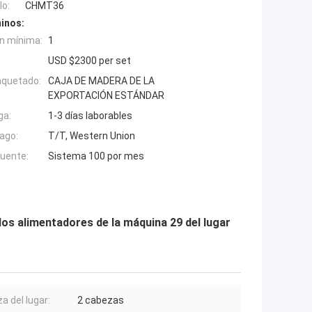
o:
CHMT36
inos:
n mínima:
1
USD $2300 per set
aquetado:
CAJA DE MADERA DE LA
EXPORTACIÓN ESTÁNDAR
ga:
1-3 días laborables
ago:
T/T, Western Union
fuente:
Sistema 100 por mes
 alimentadores de la máquina 29 del lugar
a del lugar:
2 cabezas