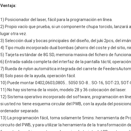
Ventaja:
1) Posicionador del laser, fácil para la programación en línea.
2) Propio vacío que prueba, si un componente chupa torcido, lanzará al
lugar otra vez.
3) Selección dual y bocas principales del diseño, del juki 2pcs, del imán 
4) Tipo mudo incorporado dual bombas (ahorro del coste y del sitio, 
5) Tarjeta estándar de 8G SD, memoria masiva del fichero de funcio
6) Entrada-salida completa del interfaz de la pantalla táctil, operación
7) Rueda de nylon automática integrada del carrete de FeedersAutom
8) Solo paso de la ayuda, operación fácil.
10) Puede montar 0402,0603,0805… 5050 SO-8… SO-16, SOT-23, SOT-
11) No hay sistema de la visión, modelo 28 y 36 colocación del laser.
12) Sistema operativo incorporado del software, programación en líne
si usted no tiene esquema circular del PWB, con la ayuda del posiciona
ordenador separado.
13) La programación fácil, toma solamente 5mins: herramienta de Prote
circuito del PWB, y para utilizar la herramienta de la transformación