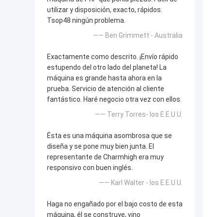
utilizar y disposición, exacto, rápidos.
Tsop48 ningún problema.
—— Ben Grimmett - Australia
Exactamente como descrito. ¡Envío rápido
estupendo del otro lado del planeta! La
máquina es grande hasta ahora en la
prueba. Servicio de atención al cliente
fantástico. Haré negocio otra vez con ellos.
—— Terry Torres- los E.E.U.U.
Ésta es una máquina asombrosa que se
diseña y se pone muy bien junta. El
representante de Charmhigh era muy
responsivo con buen inglés.
—— Karl Walter - los E.E.U.U.
Haga no engañado por el bajo costo de esta
máquina, él se construye, vino