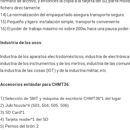
formato de archivo, y entonces la copia a la tarjeta del SD, parte movi
fichero directamente.
14) La normalización del empaquetado asegura transporte seguro.
15) Pequeño y ligero: instalación simple, transporte conveniente.
16) El poder de trabajo máximo no sobre 200w, hace una pausa poder 
Industria de los usos:
Industria de los aparatos electrodomésticos, industria de electrónica a
industria de los instrumentos y de los metros, industria de las comunic
la industria de las cosas (IOT) y de la industria militar, etc.
Accesorios estándar para CHMT36:
1)
Selección de SMT y máquina de escritorio CHMT36*1 del lugar
2)
Juki
Nozzle*4 (503, 504, 505, 506).
3) SD Card*1
4) Tarjeta reader*1 del SD
5)
Pernos del tirón: 2