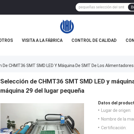
B
OTROS
VISITA A LA FÁBRICA
CONTROL DE CALIDAD
CON
n De CHMT36 SMT SMD LED Y Máquina De SMT De Los Alimentadores 
Selección de CHMT36 SMT SMD LED y máquina d
máquina 29 del lugar pequeña
Datos del produc
Lugar de origen:
Nombre de la ma
Certificación: