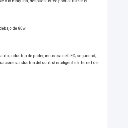
ble a la máquina, después usted podría utilizar el
debajo de 80w.
uto, industria de poder, industria del LED, seguridad,
aciones, industria del control inteligente, Internet de