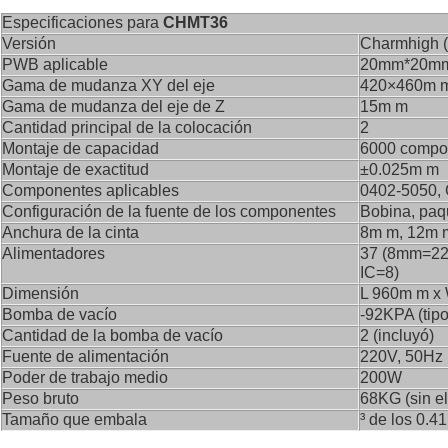
Especificaciones para
CHMT36
Versión
Charmhigh 
PWB aplicable
20mm*20mm
Gama de mudanza XY del eje
420×460m 
Gama de mudanza del eje de Z
15m m
Cantidad principal de la colocación
2
Montaje de capacidad
6000 compon
Montaje de exactitud
±0.025m m
Componentes aplicables
0402-5050
Configuración de la fuente de los componentes
Bobina, paqu
Anchura de la cinta
8m m, 12m 
Alimentadores
37 (8mm=22
IC=8)
Dimensión
L 960m m x
Bomba de vacío
-92KPA (tip
Cantidad de la bomba de vacío
2 (incluyó)
Fuente de alimentación
220V, 50Hz 
Poder de trabajo medio
200W
Peso bruto
68KG (sin 
Tamaño que embala
³ de los 0.4