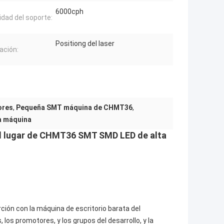
6000cph
idad del soporte:
Positiong del laser
ación:
ores
,
Pequeña SMT máquina de CHMT36
,
a máquina
del lugar de CHMT36 SMT SMD LED de alta
ión con la máquina de escritorio barata del
 los promotores, y los grupos del desarrollo, y la