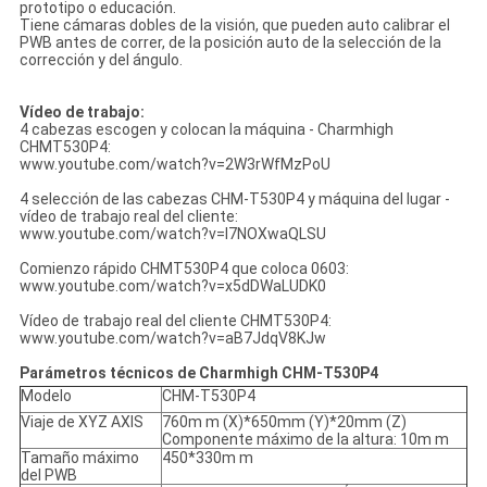
prototipo o educación.
Tiene cámaras dobles de la visión, que pueden auto calibrar el
PWB antes de correr, de la posición auto de la selección de la
corrección y del ángulo.
Vídeo de trabajo:
4 cabezas escogen y colocan la máquina - Charmhigh
CHMT530P4:
www.youtube.com/watch?v=2W3rWfMzPoU
4 selección de las cabezas CHM-T530P4 y máquina del lugar -
vídeo de trabajo real del cliente:
www.youtube.com/watch?v=l7NOXwaQLSU
Comienzo rápido CHMT530P4 que coloca 0603:
www.youtube.com/watch?v=x5dDWaLUDK0
Vídeo de trabajo real del cliente CHMT530P4:
www.youtube.com/watch?v=aB7JdqV8KJw
Parámetros técnicos de Charmhigh CHM-T530P4
Modelo
CHM-T530P4
Viaje de XYZ AXIS
760m m (X)*650mm (Y)*20mm (Z)
Componente máximo de la altura: 10m m
Tamaño máximo
450*330m m
del PWB