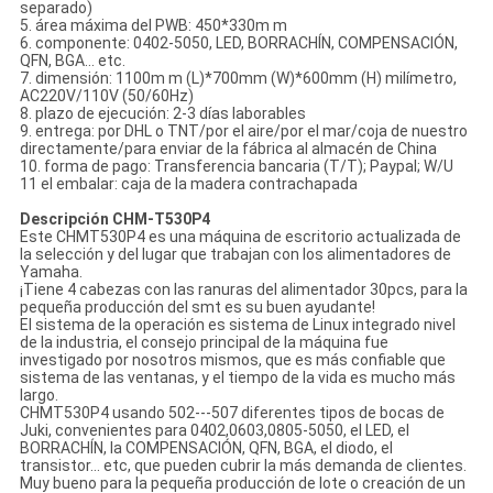
separado)
5. área máxima del PWB: 450*330m m
6. componente: 0402-5050, LED, BORRACHÍN, COMPENSACIÓN,
QFN, BGA… etc.
7. dimensión: 1100m m (L)*700mm (W)*600mm (H) milímetro,
AC220V/110V (50/60Hz)
8. plazo de ejecución: 2-3 días laborables
9. entrega: por DHL o TNT/por el aire/por el mar/coja de nuestro
directamente/para enviar de la fábrica al almacén de China
10. forma de pago: Transferencia bancaria (T/T); Paypal; W/U
11 el embalar: caja de la madera contrachapada
Descripción CHM-T530P4
Este CHMT530P4 es una máquina de escritorio actualizada de
la selección y del lugar que trabajan con los alimentadores de
Yamaha.
¡Tiene 4 cabezas con las ranuras del alimentador 30pcs, para la
pequeña producción del smt es su buen ayudante!
El sistema de la operación es sistema de Linux integrado nivel
de la industria, el consejo principal de la máquina fue
investigado por nosotros mismos, que es más confiable que
sistema de las ventanas, y el tiempo de la vida es mucho más
largo.
CHMT530P4 usando 502---507 diferentes tipos de bocas de
Juki, convenientes para 0402,0603,0805-5050, el LED, el
BORRACHÍN, la COMPENSACIÓN, QFN, BGA, el diodo, el
transistor… etc, que pueden cubrir la más demanda de clientes.
Muy bueno para la pequeña producción de lote o creación de un