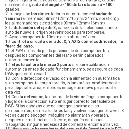
finger, ninguna necesidad de desmontar con la llave, equipan
con inyector
grado del ángulo -180 de
la
rotación a +180
grados.
7. trabajo con
los
alimentadores neumáticos
estándar
de
Yamaha
(alimentador 8mm/12mm/16mm/24mm/vibration) y
los alimentadores electrónicos (8mm/12mm/16m m).
8.
la detección del eje de Z,
cabezas de
la
colocación puede
auto de nuevo al origen prevenir bocas para romperse.
9. Ayuda componente 10m m de la altura máxima.
10.
control a circuito cerrado, X, Y AXIS con el codificador, no
fuera del paso.
11 el PWB calibrado por la posición de dos componentes,
después los componentes del resto serán calibrados
automáticamente.
12.
El auto calibra la marca 2 puntos
, él será calibración
automática antes de cada funcionamiento, se asegura de cada
PWB que monta exacto.
13. Con la detección del vacío, con la alimentación automática,
si un componente chupa torcido, lo lanzará automáticamente
para depositar área, entonces escoge un nuevo para montar
otra vez.
14. Con
la detección
, la cámara de
la
visión
ángulo componente
y lugar de
la
corrección auto en lugar correcto del tablero del
PWB. Si las cabezas que no escogen encima de los
componentes, cámara lo detectan y vuelven escoger otra vez, 3
veces que no escogen, máquina no alarmarán y pararán,
después de material de la fuente, después continúan
trabajando, ninguna necesidad de comenzar encima otra vez.