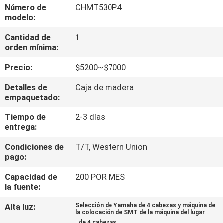
A
Número de
CHMT530P4
modelo:
LA
Cantidad de
1
FÁBRICA
orden mínima:
Precio:
$5200~$7000
CONTROL
DE
Detalles de
Caja de madera
empaquetado:
CALIDAD
Tiempo de
2-3 días
entrega:
CONTACTA
Condiciones de
T/T, Western Union
CON
pago:
NOSOTROS
Capacidad de
200 POR MES
la fuente:
NOTICIAS
Alta luz:
Selección de Yamaha de 4 cabezas y máquina de
la colocación de SMT de la máquina del lugar
,
,
de 4 cabezas