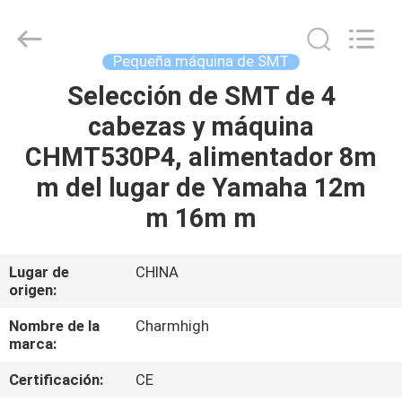
2016
-
2026
CHARMHIGH
TECHNOLOGY
Pequeña máquina de SMT
LIMITED.
All
Rights
Selección de SMT de 4
HOGAR
Reserved.
cabezas y máquina
PRODUCTOS
CHMT530P4, alimentador 8m
m del lugar de Yamaha 12m
LOS
m 16m m
VÍDEOS
Lugar de
CHINA
origen:
SOBRE
NOSOTROS
Nombre de la
Charmhigh
marca:
VISITA
Certificación:
CE