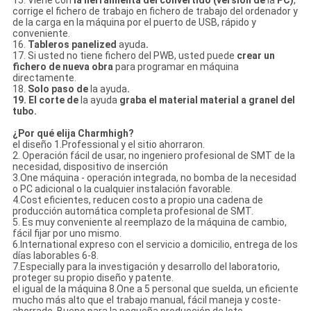
15. Viene con
la herramienta del convertido (versión de
la
PC)
,
corrige el fichero de trabajo en fichero de trabajo del ordenador y
de
la
carga en la máquina por el puerto de USB, rápido y
conveniente.
16.
Tableros panelized
ayuda
.
17. Si usted no tiene fichero del PWB, usted puede
crear un
fichero de nueva obra
para programar en máquina
directamente.
18.
Solo paso de
la
ayuda
.
19. El corte de
la
ayuda
graba el material material a granel del
tubo.
¿Por qué elija Charmhigh?
el diseño 1.Professional y el sitio ahorraron.
2. Operación fácil de usar, no ingeniero profesional de SMT de la
necesidad, dispositivo de inserción
3.One máquina - operación integrada, no bomba de la necesidad
o PC adicional o la cualquier instalación favorable.
4.Cost eficientes, reducen costo a propio una cadena de
producción automática completa profesional de SMT.
5. Es muy conveniente al reemplazo de la máquina de cambio,
fácil fijar por uno mismo.
6.International expreso con el servicio a domicilio, entrega de los
días laborables 6-8.
7.Especially para la investigación y desarrollo del laboratorio,
proteger su propio diseño y patente.
el igual de la máquina 8.One a 5 personal que suelda, un eficiente
mucho más alto que el trabajo manual, fácil maneja y coste-