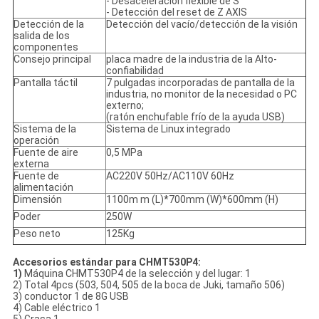
- Desaceleración flexible de S
- Detección del reset de Z AXIS
Detección de la
Detección del vacío/detección de la visión
salida de los
componentes
Consejo principal
placa madre de la industria de la Alto-
confiabilidad
Pantalla táctil
7 pulgadas incorporadas de pantalla de la
industria, no monitor de la necesidad o PC
externo;
(ratón enchufable frío de la ayuda USB)
Sistema de la
Sistema de Linux integrado
operación
Fuente de aire
0,5 MPa
externa
Fuente de
AC220V 50Hz/AC110V 60Hz
alimentación
Dimensión
1100m m (L)*700mm (W)*600mm (H)
Poder
250W
Peso neto
125Kg
Accesorios estándar para CHMT530P4:
1)
Máquina CHMT530P4 de la selección y del lugar: 1
2) Total 4pcs (503, 504, 505 de la boca de Juki, tamaño 506)
3) conductor 1 de 8G USB
4) Cable eléctrico 1