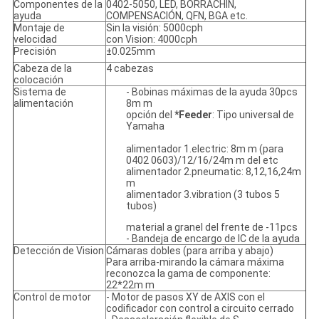
Componentes de la
0402-5050, LED, BORRACHÍN,
ayuda
COMPENSACIÓN, QFN, BGA etc.
Montaje de
Sin la visión: 5000cph
velocidad
con Vision: 4000cph
Precisión
±0.025mm
Cabeza de la
4 cabezas
colocación
Sistema de
- Bobinas máximas de la ayuda 30pcs
alimentación
8m m
opción del
*Feeder
: Tipo universal de
Yamaha
alimentador 1.electric: 8m m (para
0402 0603)/12/16/24m m del etc
alimentador 2.pneumatic: 8,12,16,24m
m
alimentador 3.vibration (3 tubos 5
tubos)
material a granel del frente de -11pcs
- Bandeja de encargo de IC de la ayuda
Detección de Vision
Cámaras dobles (para arriba y abajo)
Para arriba-mirando la cámara máxima
reconozca la gama de componente:
22*22m m
Control de motor
- Motor de pasos XY de AXIS con el
codificador con control a circuito cerrado