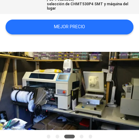
selección de CHMT530P4 SMT y máquina del
SHOPPING
lugar
ON
MEJOR PRECIO
LINE
MAPA
DEL
SITIO
POLÍTICA
DE
PRIVACIDAD