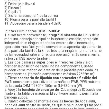
5) Grasa 1
6) Embruje la llave 6
7) Pinzas 1
8) Cepillo 1
9) Sistema adicional 1 de la correa
10) Pluma para la pantalla táctil 1
11) Accesorio para la bandeja 4 de IC
Puntos culminantes CHM-T530P4:
1. el software conveniente,
integró el sistema de Linux
de
la
máquina, consejo principal de
la
industria estable, operación
independiente, ningún ordenador externo de
la
necesidad,
operación más fácil y más conveniente, aprenda rápidamente.
2. la pantalla táctil de la En-estructura, ningún monitor externo
de la necesidad, sitio ahorró, una operación más conveniente,
ratón del USB apoyó también.
3.
Las dos cámaras superiores e inferiores de
la
visión,
corrigen la posición de cada uno los componentes, usted
pueden ver la imagen de
la
visión de
la
pantalla para cada los
componentes. (tamaño componente máximo 22*22m m)
4. Tiene
accesorio de fijación con abrazadera flexible del
PWB
, conveniente para diverso tamaño de PWB, PWB máximo
de
la
ayuda CHM-T530P4 450m m (L)*330mm (W).
5. Apoyó
la bandeja de encargo de IC
, bandeja de IC puede ser
fijado en la tabla de máquina. El software máximo permite la
bandeja 20pcs.
6. Cuatro cabezas de montaje con las
bocas de
4pcs
Juki,
boca de Juki
dentro del imán, así que él se pueden quitar por el