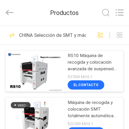
2016
-
2026
Productos
CHARMHIGH
TECHNOLOGY
LIMITED.
All
Rights
HOGAR
74
Reserved.
CHINA Selección de SMT y máquina del lugar
Selección de SMT y
PRODUCTOS
máquina del lugar
RS10 Máquina de
recogida y colocación
LOS
avanzada de suspensión
VÍDEOS
magnética con doble
$37000 MOQ:1
motor lineal de soporte
EL CONTACTO
de accionamiento 01005
37
SOBRE
Cadena de
Máquina de recogida y
NOSOTROS
colocación SMT
producción de SMT
totalmente automática
VISITA
de 6 cabezas 60
$22,000 MOQ:1