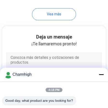
10
Vea más
Accesorios de SMT
Deja un mensaje
¡Te llamaremos pronto!
6
máquina que suelda
Charmhigh
de la onda
4:18 PM
Good day, what product are you looking for?