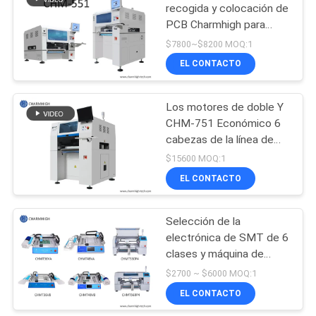
recogida y colocación de
PCB Charmhigh para
19
0201 / QFN / BGA
$7800~$8200 MOQ:1
selección del smd y
EL CONTACTO
máquina del lugar
Los motores de doble Y
CHM-751 Económico 6
cabezas de la línea de
producción de PCB SMT
$15600 MOQ:1
Pick and Place Machine
EL CONTACTO
8
Planta de
Selección de la
electrónica de SMT de 6
fabricación del PWB
clases y máquina de
escritorio Charmhigh del
$2700 ~ $6000 MOQ:1
lugar
EL CONTACTO