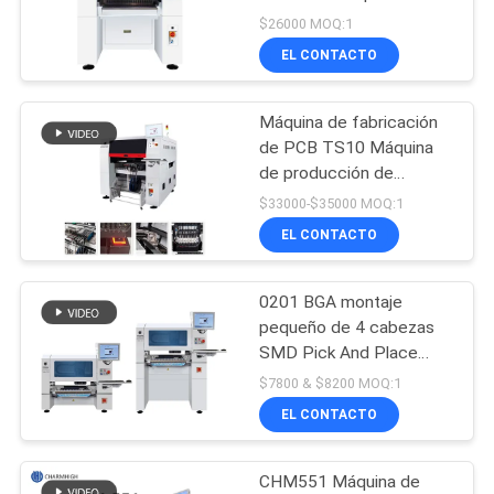
recogida y colocación
SHOPPING
$26000 MOQ:1
SMT 8 cabezas 80
EL CONTACTO
ON
alimentadores
21
LINE
Máquina de fabricación
Alimentador de SMT
de PCB TS10 Máquina
MAPA
de producción de
electrónica de alta
DEL
$33000-$35000 MOQ:1
velocidad
EL CONTACTO
SITIO
0201 BGA montaje
21
POLÍTICA
pequeño de 4 cabezas
Pequeña máquina
DE
SMD Pick And Place
Machine CHM-551
$7800 & $8200 MOQ:1
PRIVACIDAD
de SMT
CPK≥1.0
EL CONTACTO
CHM551 Máquina de