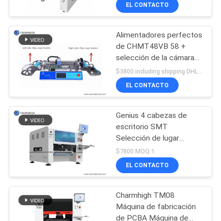
alimentadores TM06
A
EL CONTACTO
CPK≥1.0
LA
Alimentadores perfectos
FÁBRICA
23
de CHMT48VB 58 +
selección de la cámara
Impresora de la
CONTROL
dual de Vision y máquina
$3800 including shipping DHL MOQ:1
plantilla
de escritorio del lugar
DE
EL CONTACTO
CALIDAD
Genius 4 cabezas de
escritorio SMT
CONTACTA
Selección de lugar
34
máquina con 50
CON
$7800 MOQ:1
alimentadores CHM-551
Horno del flujo de
EL CONTACTO
NOSOTROS
SMT
Charmhigh TM08
NOTICIAS
Máquina de fabricación
de PCBA Máquina de