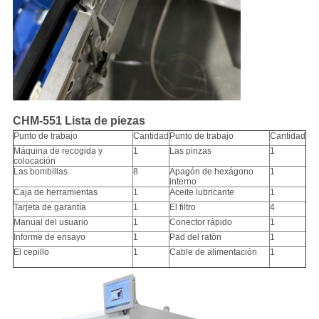
CHM-551 Lista de piezas
Punto de trabajo
Cantidad
Punto de trabajo
Cantidad
Máquina de recogida y
1
Las pinzas
1
colocación
Las bombillas
8
Apagón de hexágono
1
interno
Caja de herramientas
1
Aceite lubricante
1
Tarjeta de garantía
1
El filtro
4
Manual del usuario
1
Conector rápido
1
Informe de ensayo
1
Pad del ratón
1
El cepillo
1
Cable de alimentación
1