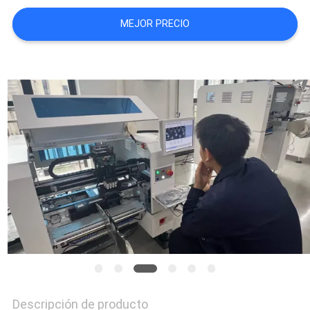
SHOPPING
MEJOR PRECIO
ON
LINE
MAPA
DEL
SITIO
POLÍTICA
DE
PRIVACIDAD
Descripción de producto