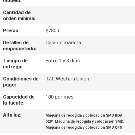
modelo:
A
Cantidad de
1
LA
orden mínima:
FÁBRICA
Precio:
$7800
CONTROL
Detalles de
Caja de madera
empaquetado:
DE
Tiempo de
Entre 1 y 3 días
CALIDAD
entrega:
Condiciones de
T/T, Western Union
CONTACTA
pago:
CON
Capacidad de
100 por mes
NOSOTROS
la fuente:
Alta luz:
,
Máquina de recogida y colocación SMD BGA
,
NOTICIAS
0201 Máquina de recogida y colocación SMD
Máquina de recogida y colocación SMD QFN