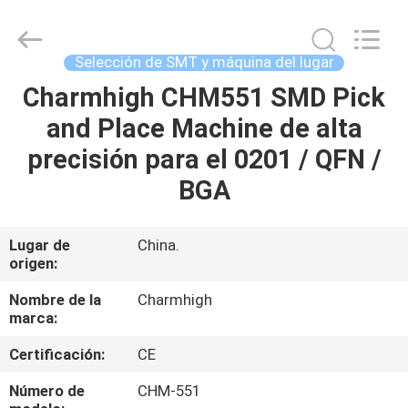
2016
-
2026
CHARMHIGH
TECHNOLOGY
Selección de SMT y máquina del lugar
LIMITED.
All
Rights
Charmhigh CHM551 SMD Pick
HOGAR
Reserved.
and Place Machine de alta
PRODUCTOS
precisión para el 0201 / QFN /
BGA
LOS
VÍDEOS
Lugar de
China.
origen:
SOBRE
Nombre de la
Charmhigh
marca:
NOSOTROS
Certificación:
CE
VISITA
Número de
CHM-551