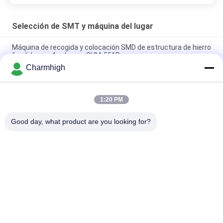
Selección de SMT y máquina del lugar
Máquina de recogida y colocación SMD de estructura de hierro
fundido con 4 cabezas CHM-551P
Charmhigh
Máquina de colocación y recogida SMT TC06 de diseño
estrecho y alta precisión, 6 cabezales, compatible con 01005
1:20 PM
La máquina de montaje de chips SMT para fabricación de
PCBA de Charmhigh TM08 CPK≥1.0
Good day, what product are you looking for?
Categorías Populares
Todos
Selección De SMT Y 
Cadena De 
Máquina Del Lugar
Producción De SMT
Impresora De La 
Horno Del Flujo De 
Plantilla
SMT