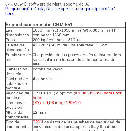
6- ¿ Qué?
El software de Mart, soporte de IA.
Programación rápida, fácil de operar, arranque rápido sólo 1
hora.
Especificaciones del CHM-551
Las
1050 mm ((L) x1050 mm ((W) x 885 mm ((H) /
dimensiones
con base: 1360 mm
Peso
200 kg / con base: 310 kg
Fuente de
AC220V (50Hz, de una sola fase) 1,5kw
alimentación
Suministro de
0La presión de los gases de efecto invernadero
aire
se calculará en función de la temperatura del
aire.
Generación
bomba de vacío
de vacío
Cantidad de
4 cabezas
cabezas de
montaje
Velocidad de
11500CPH (lo óptimo);
IPC9850: 8850 horas por
montaje
hora
Una mayor
(XY) ± 0,06 mm; CPK≥1.0
precisión
Altura del
12 mm
componente
Tipo de
0201
Los datos de las pruebas de seguridad de
componente
los vehículos de las categorías IIa y IIIa deben