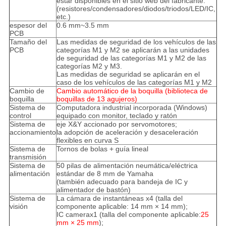
estar disponibles en el sitio web del fabricante.
(resistores/condensadores/diodos/triodos/LED/IC,
etc.)
espesor del
0.6 mm~3.5 mm
PCB
Tamaño del
Las medidas de seguridad de los vehículos de las
PCB
categorías M1 y M2 se aplicarán a las unidades
de seguridad de las categorías M1 y M2 de las
categorías M2 y M3.
Las medidas de seguridad se aplicarán en el
caso de los vehículos de las categorías M1 y M2
Cambio de
Cambio automático de la boquilla (biblioteca de
boquilla
boquillas de 13 agujeros)
Sistema de
Computadora industrial incorporada (Windows)
control
equipado con monitor, teclado y ratón
Sistema de
eje X&Y accionado por servomotores;
accionamiento
la adopción de aceleración y desaceleración
flexibles en curva S
Sistema de
Tornos de bolas + guía lineal
transmisión
Sistema de
50 pilas de alimentación neumática/eléctrica
alimentación
estándar de 8 mm de Yamaha
(también adecuado para bandeja de IC y
alimentador de bastón)
Sistema de
La cámara de instantáneas x4 (talla del
visión
componente aplicable: 14 mm × 14 mm);
IC camerax1 (talla del componente aplicable:
25
mm × 25 mm
);