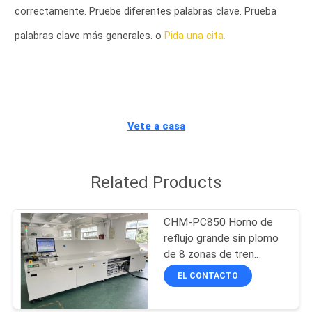
A
correctamente. Pruebe diferentes palabras clave. Prueba
LA
palabras clave más generales. o
Pida una cita.
FÁBRICA
CONTROL
DE
Vete a casa
CALIDAD
Related Products
CONTACTA
CON
CHM-PC850 Horno de
NOSOTROS
reflujo grande sin plomo
de 8 zonas de tren
automático completo +
EL CONTACTO
NOTICIAS
control de PC
3150x500mm