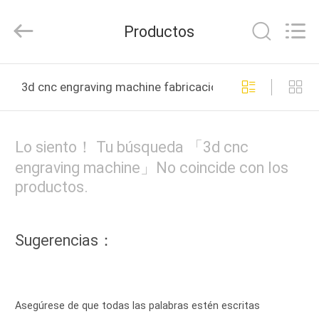
2016
-
2026
Productos
CHARMHIGH
TECHNOLOGY
LIMITED.
All
Rights
HOGAR
Reserved.
3d cnc engraving machine fabricación en línea
PRODUCTOS
Lo siento！ Tu búsqueda 「3d cnc
LOS
engraving machine」No coincide con los
productos.
VÍDEOS
SOBRE
Sugerencias：
NOSOTROS
VISITA
Asegúrese de que todas las palabras estén escritas