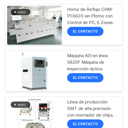
SHOPPING
Horno de Reflujo CHM-
ON
PC6635 sin Plomo con
Control de PC, 6 Zonas
LINE
de Temperatura y Área
EL CONTACTO
de Calentamiento de
2200*350mm para
MAPA
Soldadura SMT
DEL
Máquina AOI en línea
S820F Máquina de
SITIO
inspección óptica
automática SMT para
EL CONTACTO
POLÍTICA
línea de ensamblaje SMT
DE
PRIVACIDAD
Línea de producción
SMT de alta precisión
con montador de chips
de 4 cabezales y horno
EL CONTACTO