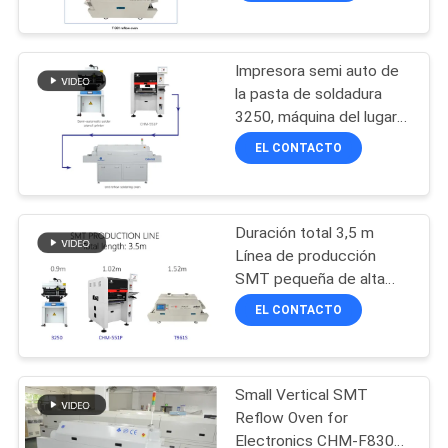
de reflujo de 6 zonas de
temperatura para
ensamblaje de PCB
Impresora semi auto de
la pasta de soldadura
3250, máquina del lugar
de la selección de CHM-
EL CONTACTO
551P SMT
Duración total 3,5 m
Línea de producción
SMT pequeña de alta
precisión 0201, BGA, IC
EL CONTACTO
de 144 pines
Small Vertical SMT
Reflow Oven for
Electronics CHM-F830