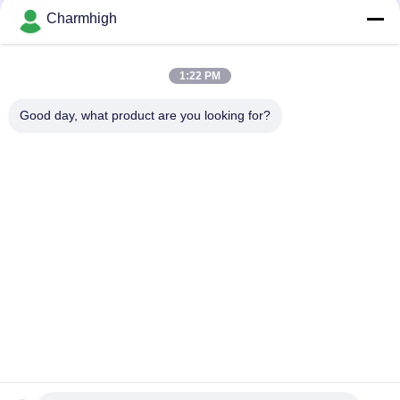
Charmhigh
1:22 PM
Good day, what product are you looking for?
Categorías Populares
Todos
Selección De SMT Y 
Cadena De 
Máquina Del Lugar
Producción De SMT
Impresora De La 
Horno Del Flujo De 
Plantilla
SMT
Pequeña Máquina 
Alimentador De SMT
De SMT
Selección Del Smd Y 
Planta De 
Máquina Del Lugar
Fabricación Del PWB