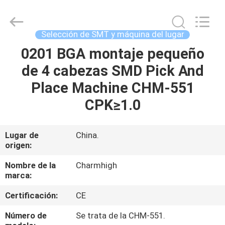
2016
-
2026
CHARMHIGH
TECHNOLOGY
Selección de SMT y máquina del lugar
LIMITED.
All
Rights
0201 BGA montaje pequeño
HOGAR
Reserved.
de 4 cabezas SMD Pick And
PRODUCTOS
Place Machine CHM-551
CPK≥1.0
LOS
VÍDEOS
Lugar de
China.
origen:
SOBRE
Nombre de la
Charmhigh
marca:
NOSOTROS
Certificación:
CE
VISITA
Número de
Se trata de la CHM-551.