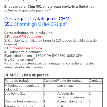
Envasando el Chm-551 y listo para enviarlo a Sudáfrica:
¿Qué es lo que está pasando?
Descargar el catálogo de CHM-
551:
Charmhigh CHM-551.pdf
Características de la máquina
1.
Prueba CPK de apoyo
2. Cambio automático de boquilla (13 juegos de biblioteca de
boquilla)
3.
Compensación térmica
4. Transporte automático
5Velocidad óptima: 11500 CPH IPC9850: 8850 CPH
6. ¿Cómo se llama?
Para más características de la máquina, consulte a nuestro
administrador de cuentas
CHM-551 Lista de piezas
Punto de trabajo
Cantidad
Punto de trabajo
Cantidad
Máquina de recogida y
1
Las pinzas
1
colocación
Las bombillas
8
Apagón de
1
hexágono interno
Caja de herramientas
1
Aceite lubricante
1
Tarjeta de garantía
1
El filtro
4