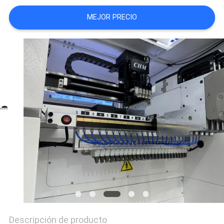
SHOPPING
MEJOR PRECIO
ON
LINE
MAPA
DEL
SITIO
POLÍTICA
DE
PRIVACIDAD
Descripción de producto