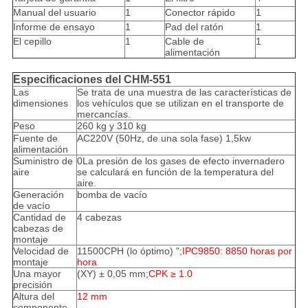
Manual del usuario
1
Conector rápido
1
Informe de ensayo
1
Pad del ratón
1
El cepillo
1
Cable de
1
alimentación
Especificaciones del CHM-551
Las
Se trata de una muestra de las características de
dimensiones
los vehículos que se utilizan en el transporte de
mercancías.
Peso
260 kg y 310 kg
Fuente de
AC220V (50Hz, de una sola fase) 1,5kw
alimentación
Suministro de
0La presión de los gases de efecto invernadero
aire
se calculará en función de la temperatura del
aire.
Generación
bomba de vacío
de vacío
Cantidad de
4 cabezas
cabezas de
montaje
Velocidad de
11500CPH (lo óptimo) ";
IPC9850: 8850 horas por
montaje
hora
Una mayor
(XY) ± 0,05 mm;
CPK ≥ 1.0
precisión
Altura del
12 mm
componente