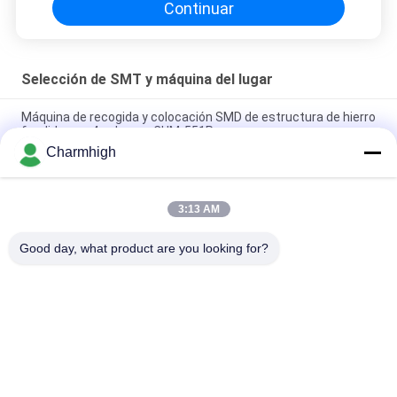
Continuar
Selección de SMT y máquina del lugar
Máquina de recogida y colocación SMD de estructura de hierro
fundido con 4 cabezas CHM-551P
Charmhigh
Máquina de colocación y recogida SMT TC06 de diseño
estrecho y alta precisión, 6 cabezales, compatible con 01005
3:13 AM
La máquina de montaje de chips SMT para fabricación de
PCBA de Charmhigh TM08 CPK≥1.0
Good day, what product are you looking for?
Categorías Populares
Todos
Selección De SMT Y 
Cadena De 
Máquina Del Lugar
Producción De SMT
Impresora De La 
Horno Del Flujo De 