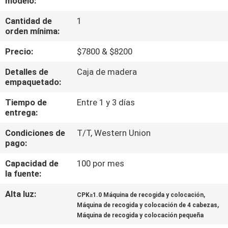
modelo:
A
Cantidad de
1
LA
orden mínima:
FÁBRICA
Precio:
$7800 & $8200
CONTROL
Detalles de
Caja de madera
empaquetado:
DE
Tiempo de
Entre 1 y 3 días
CALIDAD
entrega:
Condiciones de
T/T, Western Union
CONTACTA
pago:
CON
Capacidad de
100 por mes
NOSOTROS
la fuente:
Alta luz:
,
CPK≥1.0 Máquina de recogida y colocación
,
NOTICIAS
Máquina de recogida y colocación de 4 cabezas
Máquina de recogida y colocación pequeña