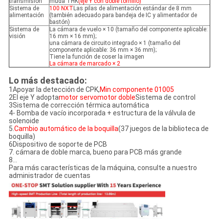
transmisión
muda THK
(eje Y con doble tornillo)
Sistema de
100 NXT
Las pilas de alimentación estándar de 8 mm
alimentación
(también adecuado para bandeja de IC y alimentador de
bastón)
Sistema de
La cámara de vuelo × 10 (tamaño del componente aplicable:
visión
16 mm × 16 mm);
una cámara de circuito integrado × 1 (tamaño del
componente aplicable: 36 mm × 36 mm);
Tiene la función de coser la imagen
La cámara de marcado × 2
Lo más destacado:
1Apoyar la detección de CPK,
Min componente 01005
2El eje Y adopta
motor servomotor doble
Sistema de control
3Sistema de corrección térmica automática
4- Bomba de vacío incorporada + estructura de la válvula de
solenoide
5.
Cambio automático de la boquilla
(37 juegos de la biblioteca de
boquilla)
6Dispositivo de soporte de PCB
7. cámara de doble marca, bueno para PCB más grande
8...
Para más características de la máquina, consulte a nuestro
administrador de cuentas