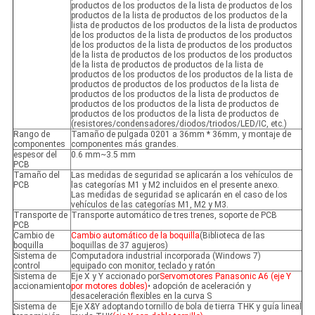
productos de los productos de la lista de productos de los
productos de la lista de productos de los productos de la
lista de productos de los productos de la lista de productos
de los productos de la lista de productos de los productos
de los productos de la lista de productos de los productos
de la lista de productos de los productos de los productos
de la lista de productos de productos de la lista de
productos de los productos de los productos de la lista de
productos de productos de los productos de la lista de
productos de los productos de la lista de productos de
productos de los productos de la lista de productos de
productos de los productos de la lista de productos de
(resistores/condensadores/diodos/triodos/LED/IC, etc.)
Rango de
Tamaño de pulgada 0201 a 36mm * 36mm, y montaje de
componentes
componentes más grandes.
espesor del
0.6 mm~3.5 mm
PCB
Tamaño del
Las medidas de seguridad se aplicarán a los vehículos de
PCB
las categorías M1 y M2 incluidos en el presente anexo.
Las medidas de seguridad se aplicarán en el caso de los
vehículos de las categorías M1, M2 y M3.
Transporte de
Transporte automático de tres trenes, soporte de PCB
PCB
Cambio de
Cambio automático de la boquilla
(Biblioteca de las
boquilla
boquillas de 37 agujeros)
Sistema de
Computadora industrial incorporada (Windows 7)
control
equipado con monitor, teclado y ratón
Sistema de
Eje X y Y accionado por
Servomotores Panasonic A6 (eje Y
accionamiento
por motores dobles)
• adopción de aceleración y
desaceleración flexibles en la curva S
Sistema de
Eje X&Y adoptando tornillo de bola de tierra THK y guía lineal