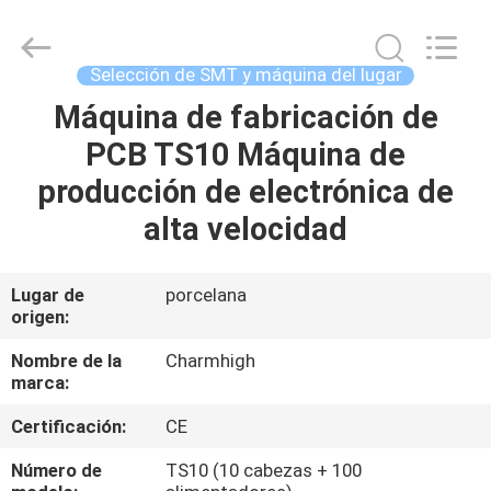
2016
-
2026
CHARMHIGH
TECHNOLOGY
Selección de SMT y máquina del lugar
LIMITED.
All
Rights
Máquina de fabricación de
HOGAR
Reserved.
PCB TS10 Máquina de
PRODUCTOS
producción de electrónica de
alta velocidad
LOS
VÍDEOS
Lugar de
porcelana
origen:
SOBRE
Nombre de la
Charmhigh
marca:
NOSOTROS
Certificación:
CE
VISITA
Número de
TS10 (10 cabezas + 100