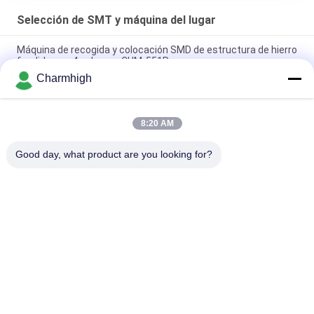
Selección de SMT y máquina del lugar
Máquina de recogida y colocación SMD de estructura de hierro
fundido con 4 cabezas CHM-551P
Charmhigh
Máquina de colocación y recogida SMT TC06 de diseño
estrecho y alta precisión, 6 cabezales, compatible con 01005
8:20 AM
La máquina de montaje de chips SMT para fabricación de
PCBA de Charmhigh TM08 CPK≥1.0
Good day, what product are you looking for?
Categorías Populares
Todos
Selección De SMT Y 
Cadena De 
Máquina Del Lugar
Producción De SMT
Impresora De La 
Horno Del Flujo De 
Plantilla
SMT
Pequeña Máquina 
Alimentador De SMT