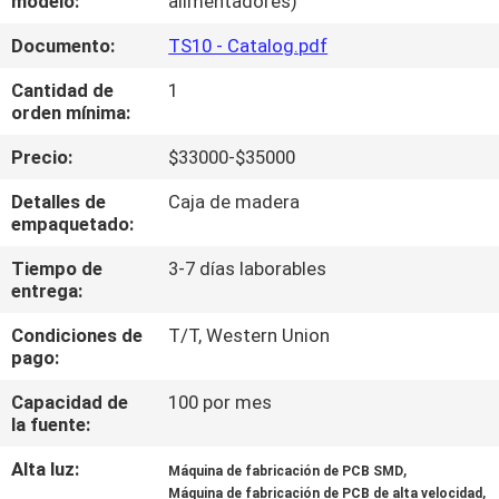
modelo:
alimentadores)
A
Documento:
TS10 - Catalog.pdf
LA
FÁBRICA
Cantidad de
1
orden mínima:
CONTROL
Precio:
$33000-$35000
DE
Detalles de
Caja de madera
empaquetado:
CALIDAD
Tiempo de
3-7 días laborables
entrega:
CONTACTA
Condiciones de
T/T, Western Union
CON
pago:
NOSOTROS
Capacidad de
100 por mes
la fuente:
NOTICIAS
Alta luz:
,
Máquina de fabricación de PCB SMD
,
Máquina de fabricación de PCB de alta velocidad