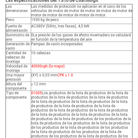
Las especificaciones del TS10 de Charmhigh:
Las
Las medidas de protección se aplicarán en el caso de los
dimensiones
vehículos de motor de motor de motor de motor de motor de
motor de motor de motor de motor de motor.
Peso
1930 kg de peso
Fuente de
AC380V (50Hz, tres fases), 4,5 kW
alimentación
Suministro de
0La presión de los gases de efecto invernadero se calculará
aire
en función de la temperatura del aire.
Generación de
Pampas de vacío incorporadas
vacío
Cantidad de
10 cabezas
cabezas de
montaje
Velocidad de
43000cph (lo mejor)
montaje
Una mayor
(XY) ± 0,03 mm
CPK ≥ 1.0
precisión
Altura del
≤ 12 mm
componente
Tipo de
01005
Los productos de la lista de productos de la lista de
componente
productos de la lista de productos de la lista de productos
de la lista de productos de la lista de productos de la lista
de productos de la lista de productos de la lista de
productos de la lista de productos de la lista de productos
de la lista de productos de la lista de productos de la lista
de productos de la lista de productos de los productos de la
lista de productos de los productos de la lista de productos
de los productos de la lista de productos de los productos
de la lista de productos de los productos de la lista de
productos de los productos de la lista de productos de los