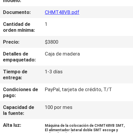
modelo:
A
Documento:
CHMT48VB.pdf
LA
FÁBRICA
Cantidad de
1
orden mínima:
CONTROL
Precio:
$3800
DE
Detalles de
Caja de madera
empaquetado:
CALIDAD
Tiempo de
1-3 días
entrega:
CONTACTA
Condiciones de
PayPal, tarjeta de crédito, T/T
CON
pago:
NOSOTROS
Capacidad de
100 por mes
la fuente:
NOTICIAS
Alta luz:
,
Máquina de la colocación de CHMT48VB SMT
El alimentador lateral doble SMT escoge y