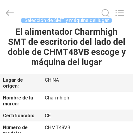
2016
-
2026
CHARMHIGH
TECHNOLOGY
Selección de SMT y máquina del lugar
LIMITED.
All
Rights
El alimentador Charmhigh
HOGAR
Reserved.
SMT de escritorio del lado del
PRODUCTOS
doble de CHMT48VB escoge y
máquina del lugar
LOS
VÍDEOS
Lugar de
CHINA
origen:
SOBRE
Nombre de la
Charmhigh
marca:
NOSOTROS
Certificación:
CE
VISITA
Número de
CHMT48VB