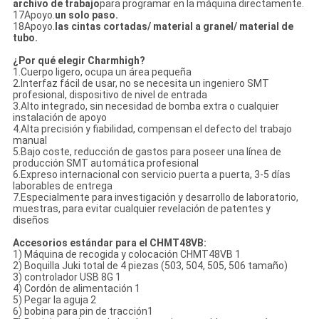
archivo de trabajo
para programar en la máquina directamente.
17Apoyo.
un solo paso.
18Apoyo.
las cintas cortadas/ material a granel/ material de
tubo.
¿Por qué elegir Charmhigh?
1.Cuerpo ligero, ocupa un área pequeña
2.Interfaz fácil de usar, no se necesita un ingeniero SMT
profesional, dispositivo de nivel de entrada
3.Alto integrado, sin necesidad de bomba extra o cualquier
instalación de apoyo
4.Alta precisión y fiabilidad, compensan el defecto del trabajo
manual
5.Bajo coste, reducción de gastos para poseer una línea de
producción SMT automática profesional
6.Expreso internacional con servicio puerta a puerta, 3-5 días
laborables de entrega
7.Especialmente para investigación y desarrollo de laboratorio,
muestras, para evitar cualquier revelación de patentes y
diseños
Accesorios estándar para el CHMT48VB:
1) Máquina de recogida y colocación CHMT48VB 1
2) Boquilla Juki total de 4 piezas (503, 504, 505, 506 tamaño)
3) controlador USB 8G 1
4) Cordón de alimentación 1
5) Pegar la aguja 2
6) bobina para pin de tracción1