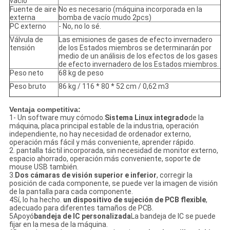
vacío
Fuente de aire
No es necesario (máquina incorporada en la
externa
bomba de vacío mudo 2pcs)
PC externo
- No, no lo sé.
Válvula de
Las emisiones de gases de efecto invernadero
tensión
de los Estados miembros se determinarán por
medio de un análisis de los efectos de los gases
de efecto invernadero de los Estados miembros.
Peso neto
68 kg de peso
Peso bruto
86 kg / 116 * 80 * 52 cm / 0,62 m3
Ventaja competitiva:
1- Un software muy cómodo.
Sistema Linux integrado
de la
máquina, placa principal estable de la industria, operación
independiente, no hay necesidad de ordenador externo,
operación más fácil y más conveniente, aprender rápido.
2. pantalla táctil incorporada, sin necesidad de monitor externo,
espacio ahorrado, operación más conveniente, soporte de
mouse USB también.
3.
Dos cámaras de visión superior e inferior
, corregir la
posición de cada componente, se puede ver la imagen de visión
de la pantalla para cada componente.
4Sí, lo ha hecho.
un dispositivo de sujeción de PCB flexible
,
adecuado para diferentes tamaños de PCB.
5Apoyó
bandeja de IC personalizada
La bandeja de IC se puede
fijar en la mesa de la máquina.