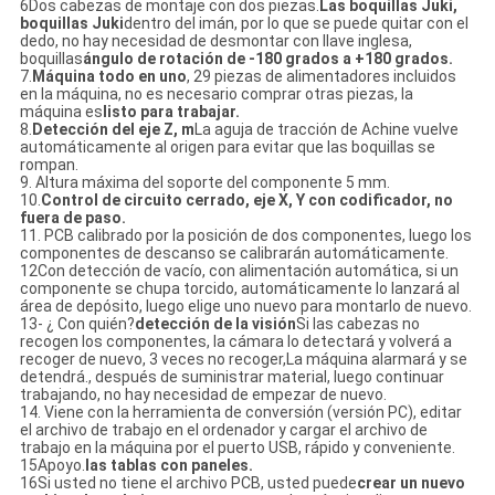
6Dos cabezas de montaje con dos piezas.
Las boquillas Juki,
boquillas Juki
dentro del imán, por lo que se puede quitar con el
dedo, no hay necesidad de desmontar con llave inglesa,
boquillas
ángulo de rotación de -180 grados a +180 grados.
7.
Máquina todo en uno
, 29 piezas de alimentadores incluidos
en la máquina, no es necesario comprar otras piezas, la
máquina es
listo para trabajar.
8.
Detección del eje Z, m
La aguja de tracción de Achine vuelve
automáticamente al origen para evitar que las boquillas se
rompan.
9. Altura máxima del soporte del componente 5 mm.
10.
Control de circuito cerrado, eje X, Y con codificador, no
fuera de paso.
11. PCB calibrado por la posición de dos componentes, luego los
componentes de descanso se calibrarán automáticamente.
12Con detección de vacío, con alimentación automática, si un
componente se chupa torcido, automáticamente lo lanzará al
área de depósito, luego elige uno nuevo para montarlo de nuevo.
13- ¿ Con quién?
detección de la visión
Si las cabezas no
recogen los componentes, la cámara lo detectará y volverá a
recoger de nuevo, 3 veces no recoger,La máquina alarmará y se
detendrá., después de suministrar material, luego continuar
trabajando, no hay necesidad de empezar de nuevo.
14. Viene con la herramienta de conversión (versión PC), editar
el archivo de trabajo en el ordenador y cargar el archivo de
trabajo en la máquina por el puerto USB, rápido y conveniente.
15Apoyo.
las tablas con paneles.
16Si usted no tiene el archivo PCB, usted puede
crear un nuevo