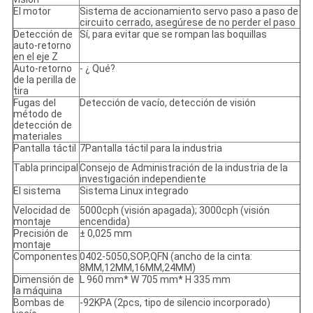
El motor
Sistema de accionamiento servo paso a paso de
circuito cerrado, asegúrese de no perder el paso
Detección de
Sí, para evitar que se rompan las boquillas
auto-retorno
en el eje Z
Auto-retorno
- ¿ Qué?
de la perilla de
tira
Fugas del
Detección de vacío, detección de visión
método de
detección de
materiales
Pantalla táctil
7­Pantalla táctil para la industria
Tabla principal
Consejo de Administración de la industria de la
investigación independiente
El sistema
Sistema Linux integrado
Velocidad de
5000cph (visión apagada); 3000cph (visión
montaje
encendida)
Precisión de
± 0,025 mm
montaje
Componentes
0402-5050,SOP,QFN (ancho de la cinta:
8MM,12MM,16MM,24MM)
Dimensión de
L 960 mm* W 705 mm* H 335 mm
la máquina
Bombas de
-92KPA (2pcs, tipo de silencio incorporado)