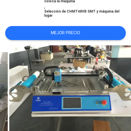
coloca la máquina
SHOPPING
,
Selección de CHMT48VB SMT y máquina del
ON
lugar
LINE
MEJOR PRECIO
MAPA
DEL
SITIO
POLÍTICA
DE
PRIVACIDAD