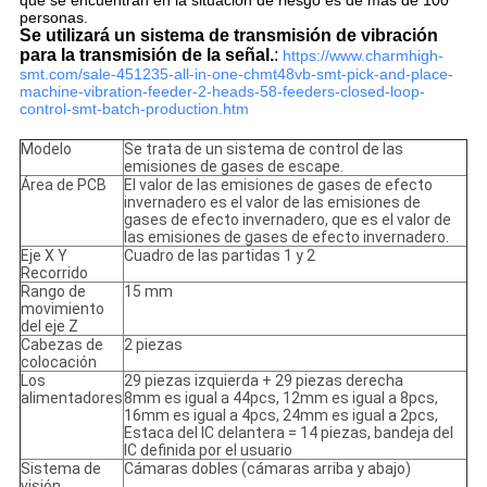
que se encuentran en la situación de riesgo es de más de 100
personas.
Se utilizará un sistema de transmisión de vibración
para la transmisión de la señal.
:
https://www.charmhigh-
smt.com/sale-451235-all-in-one-chmt48vb-smt-pick-and-place-
machine-vibration-feeder-2-heads-58-feeders-closed-loop-
control-smt-batch-production.htm
Modelo
Se trata de un sistema de control de las
emisiones de gases de escape.
Área de PCB
El valor de las emisiones de gases de efecto
invernadero es el valor de las emisiones de
gases de efecto invernadero, que es el valor de
las emisiones de gases de efecto invernadero.
Eje X Y
Cuadro de las partidas 1 y 2
Recorrido
Rango de
15 mm
movimiento
del eje Z
Cabezas de
2 piezas
colocación
Los
29 piezas izquierda + 29 piezas derecha
alimentadores
8mm es igual a 44pcs, 12mm es igual a 8pcs,
16mm es igual a 4pcs, 24mm es igual a 2pcs,
Estaca del IC delantera = 14 piezas, bandeja del
IC definida por el usuario
Sistema de
Cámaras dobles (cámaras arriba y abajo)
visión