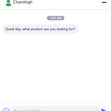
Charmhigh
Máquina de colocación y recogida SMT TC06 de diseño
estrecho y alta precisión, 6 cabezales, compatible con 01005
3:47 AM
La máquina de montaje de chips SMT para fabricación de
PCBA de Charmhigh TM08 CPK≥1.0
Good day, what product are you looking for?
Categorías Populares
Todos
Selección De SMT Y 
Cadena De 
Máquina Del Lugar
Producción De SMT
Impresora De La 
Horno Del Flujo De 
Plantilla
SMT
Pequeña Máquina 
Alimentador De SMT
De SMT
Selección Del Smd Y 
Planta De 
Máquina Del Lugar
Fabricación Del PWB